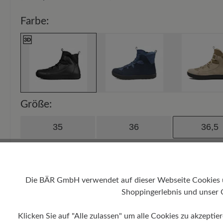
Farbe:
Größe:
35
36
36,5
38
38.5
39
40,5
41
42
Die BÄR GmbH verwendet auf dieser Webseite Cookies und
Shoppingerlebnis und unser 
43
44
44,5
Klicken Sie auf "Alle zulassen" um alle Cookies zu akzeptie