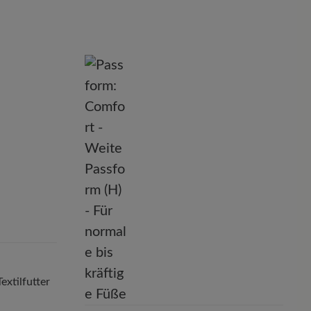
nd
extilfutter