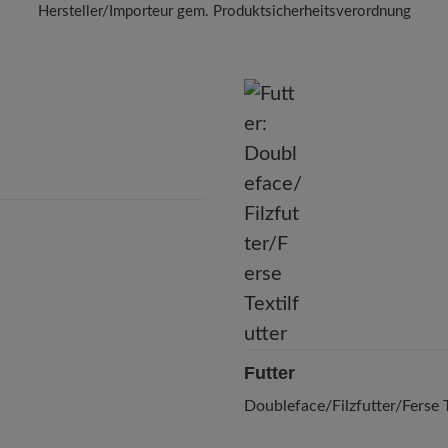
Hersteller/Importeur gem. Produktsicherheitsverordnung
BÄR
BÄR GmbH
leidelsheimer Str. 15/1, 74321 Bietigheim-Bissingen, Deutschla
E-Mail:
kundenbetreuung@baer-schuhe.ch
Telefon: 0800 88 62 63
Futter
Doubleface/Filzfutter/Ferse T