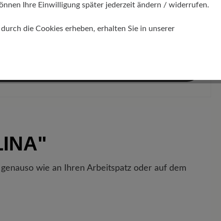
önnen Ihre Einwilligung später jederzeit ändern / widerrufen.
Statt:
CHF 315.00*
(8% gespart)
r das Bundle:
CHF 289.80*
urch die Cookies erheben, erhalten Sie in unserer
%
ndle in den Warenkorb
LINA"
 genauso wie an Ihren Arbeitspatz oder auf dem