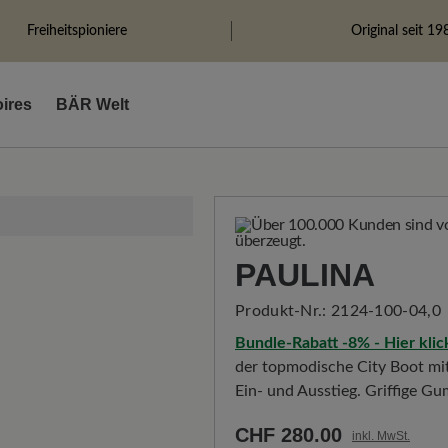
Freiheitspioniere
Original seit 19
ires
BÄR Welt
PAULINA
Produkt-Nr.:
2124-100-04,0
Bundle-Rabatt -8% - Hier kli
der topmodische City Boot mit
Ein- und Ausstieg. Griffige G
CHF 280.00
inkl. MwSt.