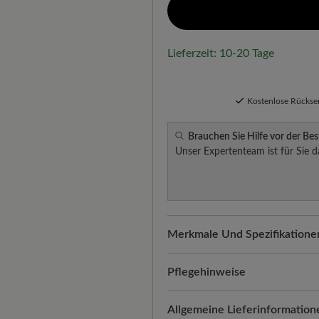
Lieferzeit: 10-20 Tage
Kostenlose Rücks
Brauchen Sie Hilfe vor der Bes
Unser Expertenteam ist für Sie d
Merkmale Und Spezifikatione
Freeyourfeet!
Die perfekte Pa
Schuhe, handgefertigt hergeste
Pflegehinweise
Qualität, die man spürt:
Kalbn
Mit der richtigen Pflege blei
Allgemeine Lieferinformation
geschmeidige Eleganz des Nap
langlebig. So geht’s: