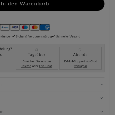
In den Warenkorb
endungen
Sicher & Vertrauenswürdig
Schneller Versand
tellung?
a.
Tagsüber
Abends
Erreichen Sie uns per
E-Mail-Support via Chat
Telefon
oder
Live-Chat
.
verfügbar
n
ssform mit 100% Zehenfreiheit. Natürlich geformte
llt.
appaleder und Doubleface Lammfellfütterung schenkt die
ben beide Materialien geschmeidig, geschützt und
en
paleders mit der kuscheligen, wärmeisolierenden