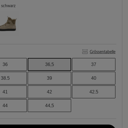
schwarz
Grössentabelle
36
36,5
37
38.5
39
40
41
42
42.5
44
44,5