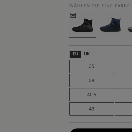
WÄHLEN SIE EINE FARBE
EU
UK
35
38
40,5
43