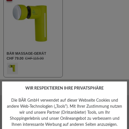
BÄR MASSAGE-GERÄT
CHF 79.00
CHF 115.00
auswählen
Farbe
600
WIR RESPEKTIEREN IHRE PRIVATSPHÄRE
Die BÄR GmbH verwendet auf dieser Webseite Cookies und
andere Web-Technologien („Tools“). Mit Ihrer Zustimmung nutzen
Jetzt zum Newsletter anmelden und
wir und unsere Partner (Drittanbieter) Tools, um Ihr
Ihre Vorteile sichern!
Shoppingerlebnis und unser Onlineangebot zu verbessern und
Ihnen interessante Werbung auf anderen Seiten anzuzeigen.