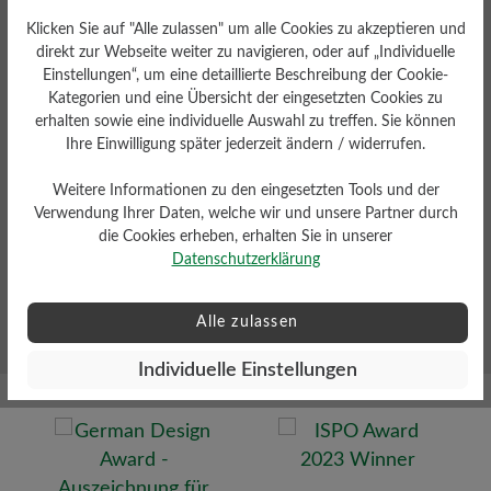
15CHF Rabatt sichern
Klicken Sie auf "Alle zulassen" um alle Cookies zu akzeptieren und
Früher Zugang
direkt zur Webseite weiter zu navigieren, oder auf „Individuelle
Als erstes über Neuheiten und limitierte Editionen
Einstellungen“, um eine detaillierte Beschreibung der Cookie-
informiert werden.
Kategorien und eine Übersicht der eingesetzten Cookies zu
erhalten sowie eine individuelle Auswahl zu treffen. Sie können
Expertentipps
Ihre Einwilligung später jederzeit ändern / widerrufen.
Erhalten Sie Insider-Tipps zur Pflege Ihrer Lieblingsstücke.
Weitere Informationen zu den eingesetzten Tools und der
Verwendung Ihrer Daten, welche wir und unsere Partner durch
Sonderangebote
die Cookies erheben, erhalten Sie in unserer
Erhalten Sie exklusive Rabatte und Aktionen nur für
Datenschutzerklärung
Insider.
Jetzt zum Newsletter anmelden
Alle zulassen
Individuelle Einstellungen