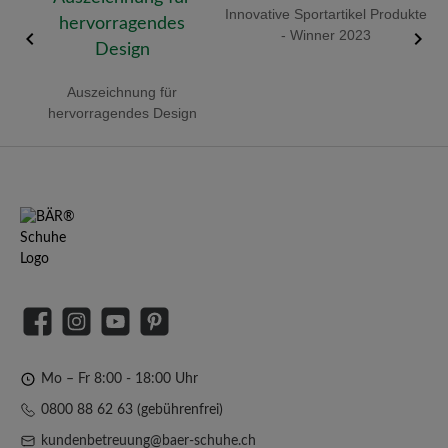
old
Innovative Sportartikel Produkte
R
- Winner 2023
Auszeichnung für
hervorragendes Design
Facebook
Instagram
YouTube
Pinterest
Mo – Fr 8:00 - 18:00 Uhr
0800 88 62 63 (gebührenfrei)
kundenbetreuung@baer-schuhe.ch