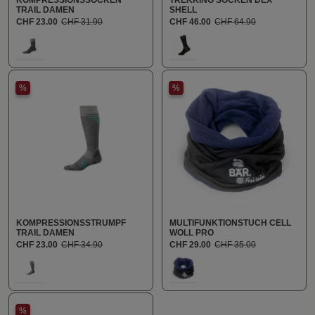
TRAIL DAMEN
SHELL
CHF 23.00
CHF 31.90
CHF 46.00
CHF 64.90
auswählen
auswählen
Farbe
Farbe
111
613
%
%
KOMPRESSIONSSTRUMPF
MULTIFUNKTIONSTUCH CELL
TRAIL DAMEN
WOLL PRO
CHF 23.00
CHF 34.90
CHF 29.00
CHF 35.00
auswählen
auswählen
Farbe
Farbe
111
100
%