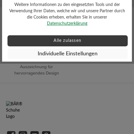
Weitere Informationen zu den eingesetzten Tools und der
Verwendung Ihrer Daten, welche wir und unsere Partner durch
die Cookies erheben, erhalten Sie in unserer
Datenschutzerklärung
Alle zulassen
old
Innovative Sportartikel Produkte
R
- Winner 2023
Individuelle Einstellungen
Auszeichnung für
hervorragendes Design