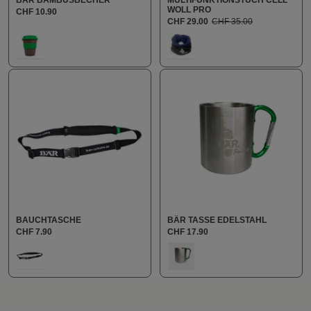
WOLL PRO
CHF 10.90
CHF 29.00
CHF 35.00
auswählen
auswählen
Farbe
Farbe
635
100
BAUCHTASCHE
BÄR TASSE EDELSTAHL
CHF 7.90
CHF 17.90
auswählen
auswählen
Farbe
Farbe
100
713