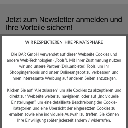
Jetzt zum Newsletter anmelden und
Ihre Vorteile sichern!
15CHF Rabatt sichern
WIR RESPEKTIEREN IHRE PRIVATSPHÄRE
Früher Zugang
Die BÄR GmbH verwendet auf dieser Webseite Cookies und
Als erstes über Neuheiten und limitierte Editionen
andere Web-Technologien („Tools“). Mit Ihrer Zustimmung nutzen
informiert werden.
wir und unsere Partner (Drittanbieter) Tools, um Ihr
Shoppingerlebnis und unser Onlineangebot zu verbessern und
Expertentipps
Ihnen interessante Werbung auf anderen Seiten anzuzeigen.
Erhalten Sie Insider-Tipps zur Pflege Ihrer Lieblingsstücke.
Klicken Sie auf "Alle zulassen" um alle Cookies zu akzeptieren und
Sonderangebote
direkt zur Webseite weiter zu navigieren, oder auf „Individuelle
Erhalten Sie exklusive Rabatte und Aktionen nur für
Einstellungen“, um eine detaillierte Beschreibung der Cookie-
Insider.
Kategorien und eine Übersicht der eingesetzten Cookies zu
erhalten sowie eine individuelle Auswahl zu treffen. Sie können
Ihre Einwilligung später jederzeit ändern / widerrufen.
Jetzt zum Newsletter anmelden