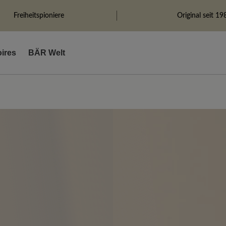
Freiheitspioniere
Original seit 19
ires
BÄR Welt