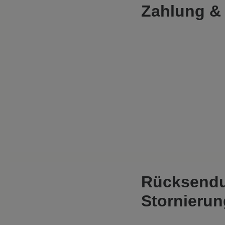
Zahlung &
Rücksend
Stornieru