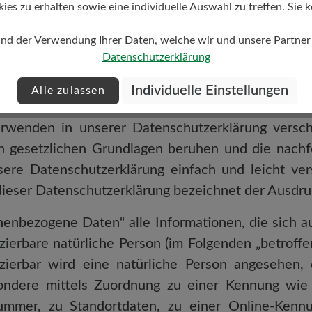
s zu erhalten sowie eine individuelle Auswahl zu treffen. Sie k
llgemeines zur Datenverarbeitung
und der Verwendung Ihrer Daten, welche wir und unsere Partner d
Datenschutzerklärung
GRIFFLICHKEITEN
Individuelle Einstellungen
Alle zulassen
rwenden in unserer Datenschutzerklärung versch
n gesetzlichen Grundlagen beruhen und die nachf
ere Datenschutzerklärung einfach und leicht ver
dieser Datenschutzerklärung bezeichnet der Ausdru
nenbezogene Daten“
alle Informationen, die sich au
izierbare natürliche Person (im Folgenden „betroffe
fizierbar wird eine natürliche Person angesehen, 
ondere mittels Zuordnung zu einer Kennung wie
mmer, zu Standortdaten, zu einer Online-Kenn