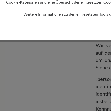
Cookie-Kategorien und eine Übersicht der eingesetzten Cookie
III. A
Weitere Informationen zu den eingesetzten Tools 
1. BE
Wir ve
auf de
um uns
Sinne 
„perso
identif
identi
insbes
Kennnu