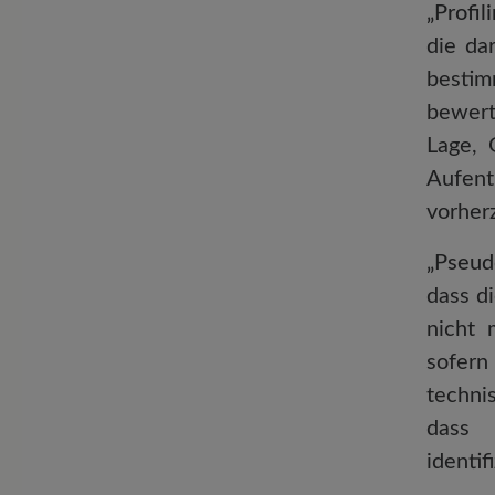
„Profil
die da
bestim
bewert
Lage, 
Aufent
vorher
„Pseud
dass d
nicht 
sofern
techni
dass 
identi