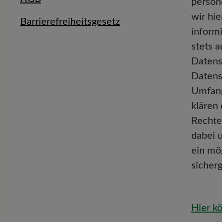
person
wir hi
Barrierefreiheitsgesetz
inform
stets 
Datens
Datens
Umfang
klären
Rechte
dabei 
ein mö
sicher
Hier k