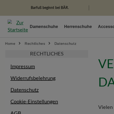
search
Skip to main navigation
Barfuß beginnt bei BÄR.
Damenschuhe
Herrenschuhe
Accesso
Home
Rechtliches
Datenschutz
RECHTLICHES
VE
Impressum
Widerrufsbelehrung
D
Datenschutz
Cookie-Einstellungen
Vielen
AGB