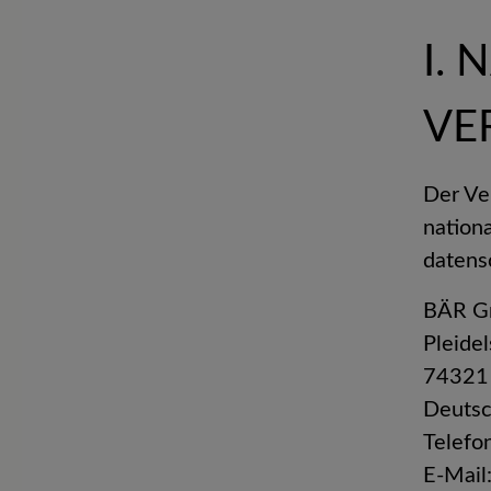
I.
VE
Der Ve
nation
datens
BÄR 
Pleide
74321 
Deuts
Telefo
E-Mail