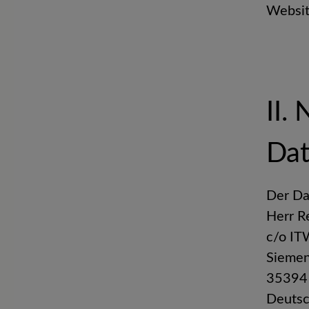
Websit
II.
Dat
Der Da
Herr R
c/o I
Siemen
35394
Deuts