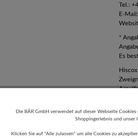
Tel.: 
E-Mail
Websit
* Anga
Angabe
Es bes
Hiscox
Zweign
Arnulf
80636
Räumli
Die BÄR GmbH verwendet auf dieser Webseite Cookies und
Versic
Shoppingerlebnis und unser 
Versic
Klicken Sie auf "Alle zulassen" um alle Cookies zu akzeptie