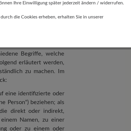
önnen Ihre Einwilligung später jederzeit ändern / widerrufen.
urch die Cookies erheben, erhalten Sie in unserer
iedene Begriffe, welche
olgend erläutert werden,
ständlich zu machen. Im
ck:
f eine identifizierte oder
ne Person“) beziehen; als
die direkt oder indirekt,
 einem Namen, zu einer
ung oder zu einem oder