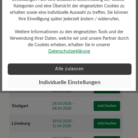
lassen und den perfekten BÄR-Schuh finden?
Kategorien und eine Übersicht der eingesetzten Cookies zu
Auf dieser Seite sehen Sie die nächsten
erhalten sowie eine individuelle Auswahl zu treffen. Sie können
verfügbaren Zeiträume und teilnehmenden
Ihre Einwilligung später jederzeit ändern / widerrufen.
Filialen unserer aktuellen scan2fit®-Aktion.
Über die jeweilige Filialseite können Sie direkt
Weitere Informationen zu den eingesetzten Tools und der
Verwendung Ihrer Daten, welche wir und unsere Partner durch
einen persönlichen Beratungstermin buchen.
die Cookies erheben, erhalten Sie in unserer
Datenschutzerklärung
Filiale
Verfügbarer Termin
Aktion
04.03.2026 -
Alle zulassen
Berlin Mitte
Jetzt buchen
17.03.2026
Individuelle Einstellungen
09.03.2026 -
Nürnberg
Jetzt buchen
18.03.2026
26.03.2026 -
Stuttgart
Jetzt buchen
09.04.2026
30.03.2026 -
Lüneburg
Jetzt buchen
11.04.2026