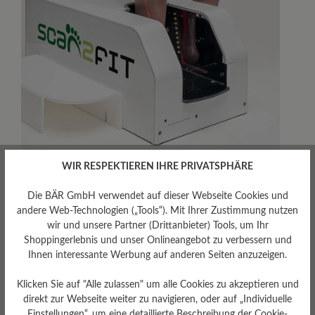
WIR RESPEKTIEREN IHRE PRIVATSPHÄRE
Die BÄR GmbH verwendet auf dieser Webseite Cookies und
Scan2Fit Termine
andere Web-Technologien („Tools“). Mit Ihrer Zustimmung nutzen
wir und unsere Partner (Drittanbieter) Tools, um Ihr
buchen:
Shoppingerlebnis und unser Onlineangebot zu verbessern und
Ihnen interessante Werbung auf anderen Seiten anzuzeigen.
Jetzt Termin für scan2fit® sichern
. Sie
Klicken Sie auf "Alle zulassen" um alle Cookies zu akzeptieren und
möchten Ihre
Füße professionell vermessen
direkt zur Webseite weiter zu navigieren, oder auf „Individuelle
Einstellungen“, um eine detaillierte Beschreibung der Cookie-