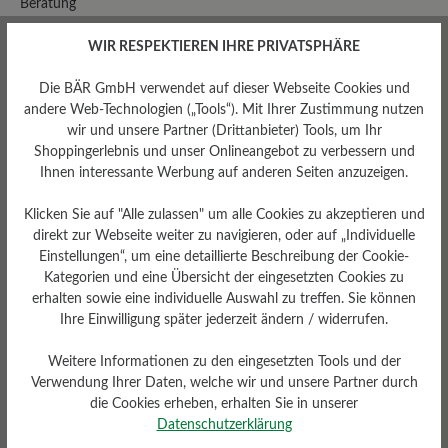
Beratung
Grössenberatung
WIR RESPEKTIEREN IHRE PRIVATSPHÄRE
Reklamation
Onlinekatalog
Die BÄR GmbH verwendet auf dieser Webseite Cookies und
andere Web-Technologien („Tools“). Mit Ihrer Zustimmung nutzen
Katalog
wir und unsere Partner (Drittanbieter) Tools, um Ihr
anfordern
Shoppingerlebnis und unser Onlineangebot zu verbessern und
Newsletter
Ihnen interessante Werbung auf anderen Seiten anzuzeigen.
abonnieren
Freunde
Klicken Sie auf "Alle zulassen" um alle Cookies zu akzeptieren und
werben
direkt zur Webseite weiter zu navigieren, oder auf „Individuelle
Freunde
Einstellungen“, um eine detaillierte Beschreibung der Cookie-
Kategorien und eine Übersicht der eingesetzten Cookies zu
FAQ
erhalten sowie eine individuelle Auswahl zu treffen. Sie können
Kontakt
Ihre Einwilligung später jederzeit ändern / widerrufen.
Weitere Informationen zu den eingesetzten Tools und der
Verwendung Ihrer Daten, welche wir und unsere Partner durch
die Cookies erheben, erhalten Sie in unserer
Unternehmen
Datenschutzerklärung
BÄR