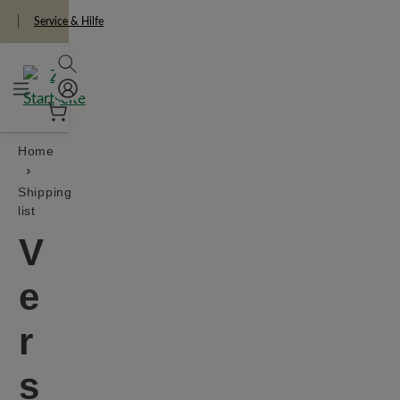
in content
beginnt bei BÄR.
Service & Hilfe
Home
Shipping
list
V
e
r
s