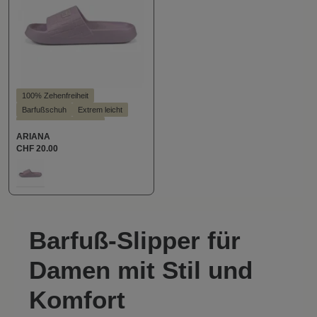
100% Zehenfreiheit
Barfußschuh
Extrem leicht
Hallux valgus geeignet
ARIANA
Leichter Einstieg
Vegan
CHF 20.00
auswählen
Farbe
431
Barfuß-Slipper für
Damen mit Stil und
Komfort