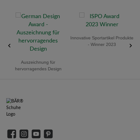
old
Innovative Sportartikel Produkte
R
- Winner 2023
Auszeichnung für
hervorragendes Design
Facebook
Instagram
YouTube
Pinterest