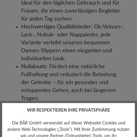
ideal für den täglichen Gebrauch und für
Frauen, die einen zuverlässigen Begleiter
für jeden Tag suchen.
Hochwertiges Qualitätsleder:
Ob Velours-,
Lack-, Nubuk- oder Nappaleder, jede
Variante verleiht unseren bequemen
Damen-Slippern einen eleganten und
individuellen Look.
Nullabsatz:
Fördert eine natürliche
Fußhaltung und reduziert die Belastung
der Gelenke – für ein gesundes und
entspanntes Gehen, auch bei längerem
Tragen.
WIR RESPEKTIEREN IHRE PRIVATSPHÄRE
Bequeme Damen-
Die BÄR GmbH verwendet auf dieser Webseite Cookies und
Slipper und
andere Web-Technologien („Tools“). Mit Ihrer Zustimmung nutzen
wir und unsere Partner (Drittanbieter) Tools, um Ihr