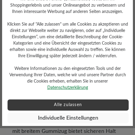
Pantoletten für jeden
Shoppingerlebnis und unser Onlineangebot zu verbessern und
Ihnen interessante Werbung auf anderen Seiten anzuzeigen.
Geschmack
Klicken Sie auf "Alle zulassen" um alle Cookies zu akzeptieren und
direkt zur Webseite weiter zu navigieren, oder auf „Individuelle
Unsere BÄR Slipper für Damen bieten eine
Einstellungen“, um eine detaillierte Beschreibung der Cookie-
große Auswahl an Farben und Modellen, die
Kategorien und eine Übersicht der eingesetzten Cookies zu
genau auf die Bedürfnisse und Vorlieben von
erhalten sowie eine individuelle Auswahl zu treffen. Sie können
Ihre Einwilligung später jederzeit ändern / widerrufen.
Frauen abgestimmt sind. Wählen Sie aus
klassischen Tönen wie Schwarz und Weiß
, die
Weitere Informationen zu den eingesetzten Tools und der
zeitlose Eleganz verkörpern, oder setzen Sie
Verwendung Ihrer Daten, welche wir und unsere Partner durch
auf
sanfte Farben wie Beige, Hellblau und
die Cookies erheben, erhalten Sie in unserer
Rosa
für einen femininen Look. Wenn Sie es
Datenschutzerklärung
etwas auffälliger mögen, stehen Ihnen auch
kräftige Rot- und Blautöne
zur Verfügung.
Alle zulassen
Für jede Frau und jeden Anlass gibt es das
Individuelle Einstellungen
passende Modell: Der
flexible Barfußslipper
mit breitem Gummizug
bietet sicheren Halt