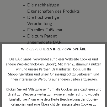
Die nachhaltigen
Eigenschaften des Produkts
Die hochwertige
Verarbeitung
Ein tolles Fußklima
Die zum Patent
angemeldete BÄR
FIRMOFLEX® Sohlen-
WIR RESPEKTIEREN IHRE PRIVATSPHÄRE
Technologie
Die BÄR GmbH verwendet auf dieser Webseite Cookies und
Eine Vibram®-Sohle mit viel
andere Web-Technologien („Tools“). Mit Ihrer Zustimmung nutzen
Grip
wir und unsere Partner (Drittanbieter) Tools, um Ihr
Shoppingerlebnis und unser Onlineangebot zu verbessern und
Ihnen interessante Werbung auf anderen Seiten anzuzeigen.
Klicken Sie auf "Alle zulassen" um alle Cookies zu akzeptieren und
direkt zur Webseite weiter zu navigieren, oder auf „Individuelle
Einstellungen“, um eine detaillierte Beschreibung der Cookie-
Kategorien und eine Übersicht der eingesetzten Cookies zu