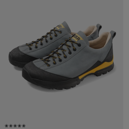
✬✬✬✬✬