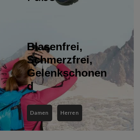
Blasenfrei,
Schmerzfrei,
Gelenkschonen
d
Damen
Herren