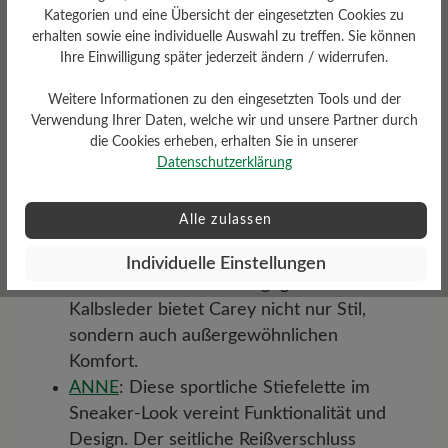
Für Frauen, die Eleganz und Lässigkeit
Kategorien und eine Übersicht der eingesetzten Cookies zu
kombinieren möchten, sind Business Sneaker
erhalten sowie eine individuelle Auswahl zu treffen. Sie können
Ihre Einwilligung später jederzeit ändern / widerrufen.
Damen die perfekte Wahl. Wie vielseitig und
funktional Sneaker im Büroalltag sein können,
Weitere Informationen zu den eingesetzten Tools und der
zeigen einige unserer Modelle:
Verwendung Ihrer Daten, welche wir und unsere Partner durch
die Cookies erheben, erhalten Sie in unserer
CAREY
: Mit seinem minimalistischen
Datenschutzerklärung
Design und dem nahtlosen Vorfußbereich
verhindert der Schuh Druckstellen. Die
Alle zulassen
Naturkreppsohle sorgt für ein federndes
Laufgefühl, das den ganzen Tag anhält.
Individuelle Einstellungen
Gefüttert mit chromfrei gegerbtem
Kalbsleder bietet Carey nicht nur Stil,
sondern auch außergewöhnlichen
Komfort.
ANNE
: Diese sportliche Stiefelette im
Sneaker-Look vereint Funktionalität und
Design. Der seitliche Reißverschluss