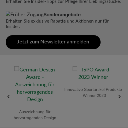
Erhalten Sie Insider-Tipps zur Pflege Ihrer Lieblingsstücke.
Sonderangebote
Erhalten Sie exklusive Rabatte und Aktionen nur für
Insider.
Jetzt zum Newsletter anmelden
old
Innovative Sportartikel Produkte
R
- Winner 2023
Auszeichnung für
hervorragendes Design