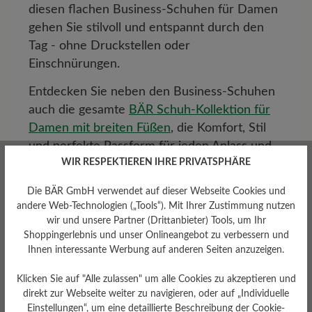
diesen flachen Business-Schuhen für Damen
gehen Sie stilvoll und entspannt durch den
Tag - ohne Druckstellen oder
Einschnürungen.
Entdecken Sie neben den Business-Schuhen
auch die gesamte
BÄR Schuh-Kollektion für
Damen mit breiten Füßen
, die Komfort, Stil
und perfekte Passform für jeden Anlass und
WIR RESPEKTIEREN IHRE PRIVATSPHÄRE
jedes Bedürfnis vereint.
Business Sneaker für
Die BÄR GmbH verwendet auf dieser Webseite Cookies und
andere Web-Technologien („Tools“). Mit Ihrer Zustimmung nutzen
Damen: Symbiose
wir und unsere Partner (Drittanbieter) Tools, um Ihr
Shoppingerlebnis und unser Onlineangebot zu verbessern und
von Design und
Ihnen interessante Werbung auf anderen Seiten anzuzeigen.
Bequemlichkeit
Klicken Sie auf "Alle zulassen" um alle Cookies zu akzeptieren und
direkt zur Webseite weiter zu navigieren, oder auf „Individuelle
Einstellungen“, um eine detaillierte Beschreibung der Cookie-