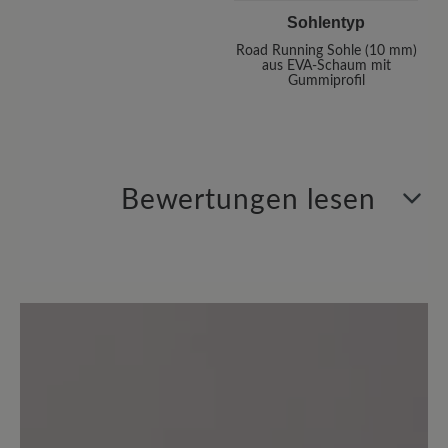
Sohlentyp
Road Running Sohle (10 mm)
aus EVA-Schaum mit
Gummiprofil
Bewertungen lesen
2 von 2 Bewertungen
4.5 von 5 Sternen
Average rating of 4.5 out of 5 sta
50%
Perfekt (1)