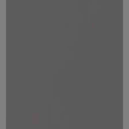
50%
Sehr gut (1)
0%
Gut (0)
0%
Akzeptierbar (0)
0%
Unbefriedigend (0)
Geben Sie eine Bewertung
Teilen Sie Ihre Erfahrungen mit dem
Produkt mit anderen Kunden.
Schreiben Sie eine Bewertung
Sortiert nach