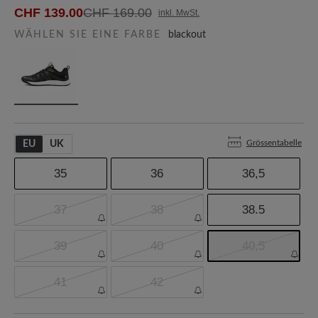
CHF 139.00
CHF 169.00
inkl. MwSt.
WÄHLEN SIE EINE FARBE
blackout
Grössentabelle
EU
UK
35
36
36,5
37
38
38.5
39
40
40,5
41
42