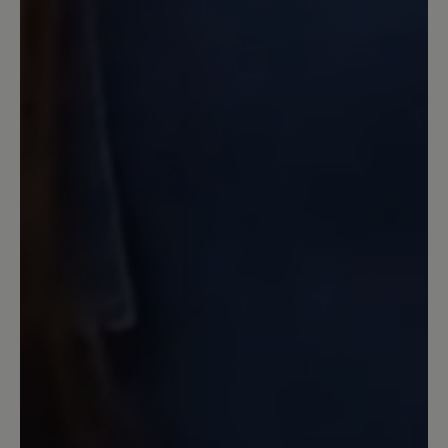
bequem, weil es eine super Kombination
aus Barfussschuhform und Dämpfung
ist.