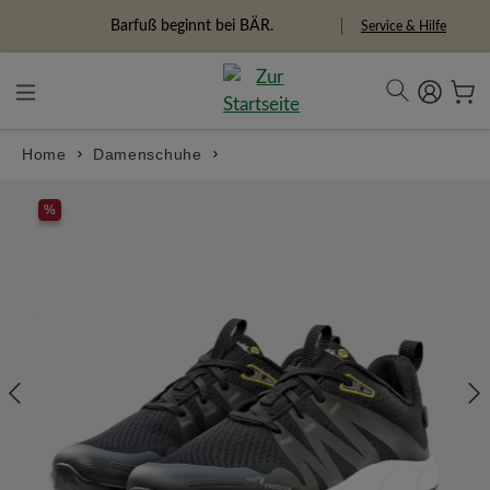
in content
Barfuß beginnt bei BÄR.
Service & Hilfe
Home
Damenschuhe
Skip image gallery
%