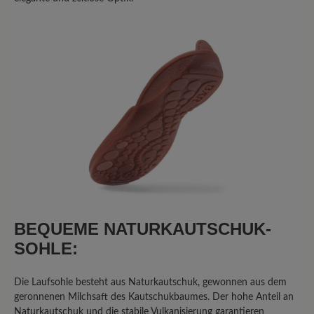
Produkt mit anderen Kunden.
Schreiben Sie eine Bewertung
Sortiert nach
6
Bewertungen
2. November 2020 08:41
Review with rating of 5 out of 5 stars
Unglaublich bequem!
BEQUEME NATURKAUTSCHUK-
SOHLE:
Der 'Agnello' sieht gut aus, jeder Schritt
fühlt sich gut an! Was will man mehr?!
Die Laufsohle besteht aus Naturkautschuk, gewonnen aus dem
Top!
geronnenen Milchsaft des Kautschukbaumes. Der hohe Anteil an
Naturkautschuk und die stabile Vulkanisierung garantieren