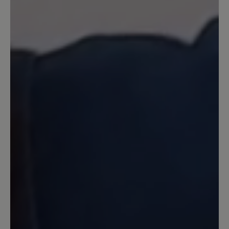
gedeckte dunkle Farbe zurückgreifen. Daher
entwickeln wir auch unsere Modelle in den
beliebten Farben und Produzieren in den
Farben die sich am besten verkaufen. Wie
Ihnen bereits mitgeteilt wurde kann eine
Sonderanfertigung gegen Aufpreis auch in
anderen Farben erfolgen. Wir hoffen hier auf
Ihr Verständnis.