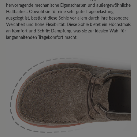
hervorragende mechanische Eigenschaften und außergewöhnliche
Haltbarkeit. Obwohl sie für eine sehr gute Tragebelastung
16. März 2020 13:17
ausgelegt ist, besticht diese Sohle vor allem durch ihre besondere
Weichheit und hohe Flexibilität. Diese Sohle bietet ein Höchstmaß
an Komfort und Schritt Dämpfung, was sie zur idealen Wahl für
Review with rating of 4 out of 5 stars
langanhaltenden Tragekomfort macht.
bequem!!!
....allerdings sollen bei allen "Agnello"
Modellen die Mokassinnaht in der Farbe
vom Innenfutter sein. (wirkt
jugendlicher).
16. März 2020 08:32
Review with rating of 5 out of 5 stars
Agnello