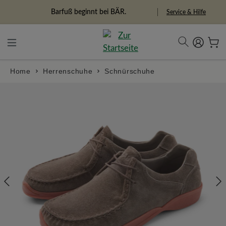
in content
Barfuß beginnt bei BÄR.
Freiheitspioniere
Service & Hilfe
Home
Herrenschuhe
Schnürschuhe
Skip image gallery