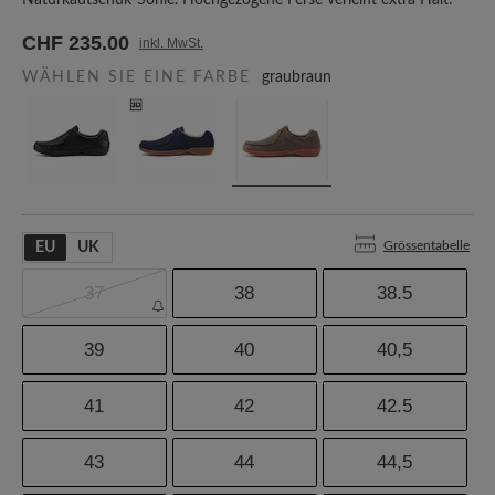
Naturkautschuk-Sohle. Hochgezogene Ferse verleiht extra Halt.
CHF 235.00
inkl. MwSt.
WÄHLEN SIE EINE FARBE
graubraun
Grössentabelle
EU
UK
37
38
38.5
39
40
40,5
41
42
42.5
43
44
44,5