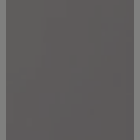
13. März 2020 13:13
Review with rating of 4 out of 5 stars
Angello
Mein dritter Bär, und wie immer sehr
bequem,gute Verarbeitung,,bis auf die
wirklich zu kurzen Schnürsenkel
unverständlich bei dem Preis. Habe
halbe Nr größer genommen.
13. März 2020 09:33
Review with rating of 4 out of 5 stars
Warum???