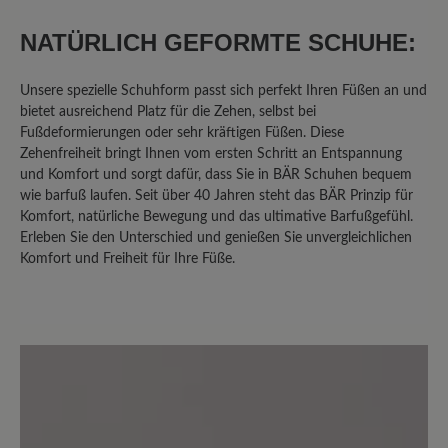
Sehr bequemer Schuh - man läuft sehr
NATÜRLICH GEFORMTE SCHUHE:
weich - habe schon 3 Paar - werde jetzt
das erste überholen lassen -
Unsere spezielle Schuhform passt sich perfekt Ihren Füßen an und
bietet ausreichend Platz für die Zehen, selbst bei
Fußdeformierungen oder sehr kräftigen Füßen. Diese
Zehenfreiheit bringt Ihnen vom ersten Schritt an Entspannung
13. März 2020 14:56
und Komfort und sorgt dafür, dass Sie in BÄR Schuhen bequem
wie barfuß laufen. Seit über 40 Jahren steht das BÄR Prinzip für
Review with rating of 5 out of 5 stars
Komfort, natürliche Bewegung und das ultimative Barfußgefühl.
Erleben Sie den Unterschied und genießen Sie unvergleichlichen
Wunderbar!
Komfort und Freiheit für Ihre Füße.
Der beste Schuhe überhaupt und
hoffentlich bleibt auch dieser weiterhin
im Bär-Bestand :-) Auch die
Naturkautschuksohle! Sollte man auf die
billigere PU-Sohle umsteigen - wollen.