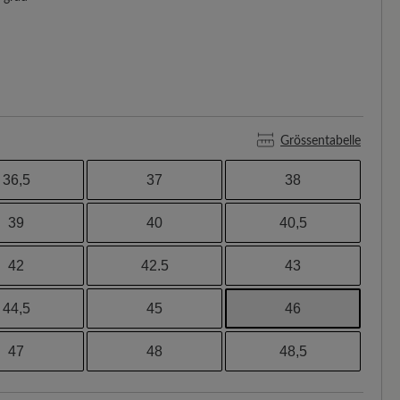
Grössentabelle
36,5
37
38
39
40
40,5
42
42.5
43
44,5
45
46
47
48
48,5