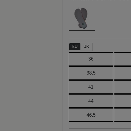
EU
UK
36
38.5
41
44
46,5