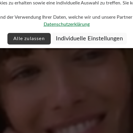
s zu erhalten sowie eine individuelle Auswahl zu treffen. Sie k
0%
Review with rating of 2
und der Verwendung Ihrer Daten, welche wir und unsere Partner d
0%
Verbesserungen 
Datenschutzerklärung
0%
Individuelle Einstellungen
Alle zulassen
Vom Tragen her sind
100%
diese recht schnell
Oberfläche löst sic
0%
wieder an, was aber
längerer Wanderung
die Einlagen kosten, 
mit dem
.