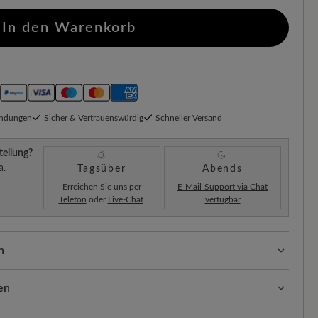
In den Warenkorb
endungen
Sicher & Vertrauenswürdig
Schneller Versand
tellung?
a.
Tagsüber
Abends
Erreichen Sie uns per
E-Mail-Support via Chat
Telefon
oder
Live-Chat
.
verfügbar
n
en
ten:
Unsere Standardkosten betragen CHF 5,60 und