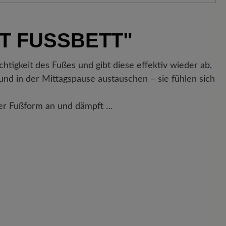
enkorb hinzugefügt – unabhängig vom Bestellwert.
Sobald Ihre Bestellung unser Lager in Deutschland
 FUSSBETT"
ne Versandbestätigung. Mit der beigefügten
enau nachverfolgen, wo sich Ihr neues BÄR
.
tigkeit des Fußes und gibt diese effektiv wieder ab,
nd in der Mittagspause austauschen – sie fühlen sich
der Fußform an und dämpft …