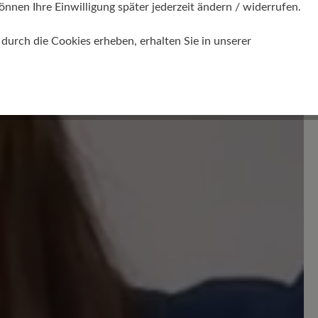
önnen Ihre Einwilligung später jederzeit ändern / widerrufen.
 out of 5 stars
urch die Cookies erheben, erhalten Sie in unserer
wären zum Vornehmen
 diese Einlagen super, leider gehen
 an den Rändern kaputt, d.h. die
h ab. Ich klebe diese dann mit Uhu
 dazu führt. dass dieser Klebe bei
 dann drückt, Bei diesem Preis, was
ist das leider nicht toll!