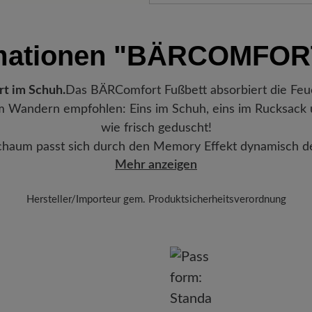
werden automatisch Ihrem War
Freuen Sie sich auf Ihr Paket!
mationen
"BÄRCOMFORT
verlassen hat, erhalten Sie ei
Sendungsnummer können Sie g
Lieblingsstück gerade befindet
rt im Schuh.
Das BÄRComfort Fußbett absorbiert die Feuch
im Wandern empfohlen: Eins im Schuh, eins im Rucksack u
wie frisch geduscht!
Schaum passt sich durch den Memory Effekt dynamisch 
Mehr anzeigen
Hersteller/Importeur gem. Produktsicherheitsverordnung
Marke: BÄR
Arneplant Jomo SRL.
Sulina 22, 300516 Timisoara, Rumänien
E-Mail:
info@arneplant.com