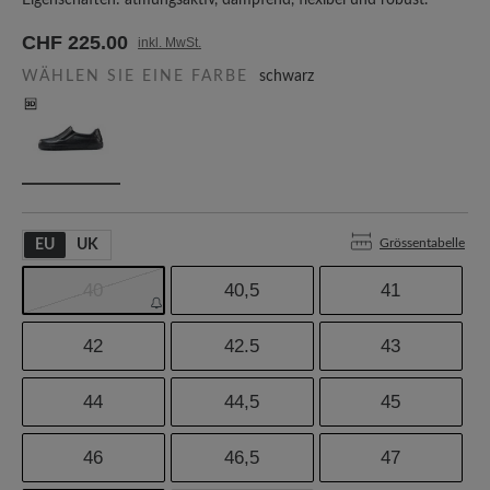
Eigenschaften: atmungsaktiv, dämpfend, flexibel und robust.
CHF 225.00
inkl. MwSt.
WÄHLEN SIE EINE FARBE
schwarz
Grössentabelle
EU
UK
40
40,5
41
42
42.5
43
44
44,5
45
46
46,5
47