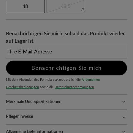
48
48,5
Benachrichtigen Sie mich, sobald das Produkt wieder
auf Lager ist.
Ihre E-Mail-Adresse
Benachrichtigen Sie mich
Mit dem Absenden des Formulars akzeptiere ich die
Allgemeinen
Geschäftsbedingungen
sowie die
Datenschutzbestimmungen
Merkmale Und Spezifikationen
Freeyourfeet!
Die perfekte Passform mit 100% Zehenfreiheit.
Natürlich geformte Schuhe, handgefertigt hergestellt.
Pflegehinweise
Qualität, die man spürt:
Glatte, strapazierfähige Oberfläche, die
Eine gründliche und regelmäßige Behandlung Ihrer Schuhe ist der
Langlebigkeit und Alltagstauglichkeit vereint. Robustes Leder ist
Allgemeine Lieferinformationen