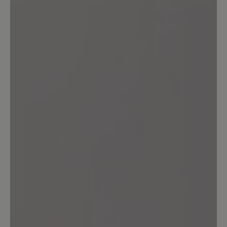
Teilen Sie Ihre Erfahrungen mit dem
Produkt mit anderen Kunden.
Schreiben Sie eine Bewertung
Keine Bewertungen gefunden. Seien Sie der Erste und
teilen Sie ihre Gedanken anderen mit.