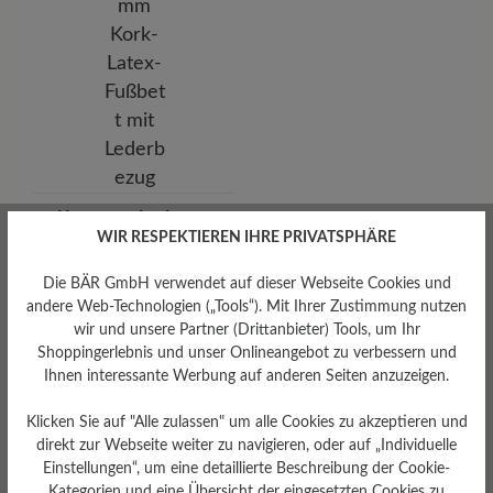
Herausnehmbares
WIR RESPEKTIEREN IHRE PRIVATSPHÄRE
Fußbett
Herausnehmbares stützendes
Die BÄR GmbH verwendet auf dieser Webseite Cookies und
6 mm Kork-Latex-Fußbett mit
andere Web-Technologien („Tools“). Mit Ihrer Zustimmung nutzen
Lederbezug
wir und unsere Partner (Drittanbieter) Tools, um Ihr
Shoppingerlebnis und unser Onlineangebot zu verbessern und
Ihnen interessante Werbung auf anderen Seiten anzuzeigen.
Klicken Sie auf "Alle zulassen" um alle Cookies zu akzeptieren und
direkt zur Webseite weiter zu navigieren, oder auf „Individuelle
Einstellungen“, um eine detaillierte Beschreibung der Cookie-
Kategorien und eine Übersicht der eingesetzten Cookies zu