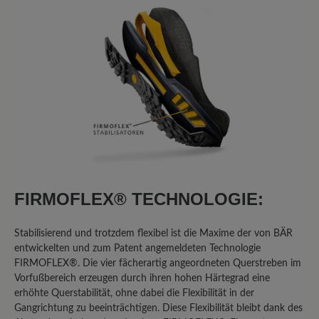
Ich habe diese Schuhe jetzt über ein
Jahr regelmässig getragen, der
Laufkomfort ist gut. Leider sind bei
beiden Schuhen die Schnürsenkel
gerissen, schlechte Qualität, die Sohlen
haben sich im vorderen Bereich nicht
abgelaufen, hier ist die Qualität gut was
man leider vom hinteren Bereich nicht
sagen kann, hier sind bereits starke
Abnutzungsspuren zu erkennen, der
FIRMOFLEX® TECHNOLOGIE:
Grip ist nicht mehr vorhanden , im
vorderen Bereich ist der Grip noch
Stabilisierend und trotzdem flexibel ist die Maxime der von BÄR
vollkommen erhalten. Diese Mängel
entwickelten und zum Patent angemeldeten Technologie
dürfen bei einem Schuh in dieser
FIRMOFLEX®. Die vier fächerartig angeordneten Querstreben im
Preisklasse nach einem Jahr nicht
Vorfußbereich erzeugen durch ihren hohen Härtegrad eine
auftreten.
erhöhte Querstabilität, ohne dabei die Flexibilität in der
Gangrichtung zu beeinträchtigen. Diese Flexibilität bleibt dank des