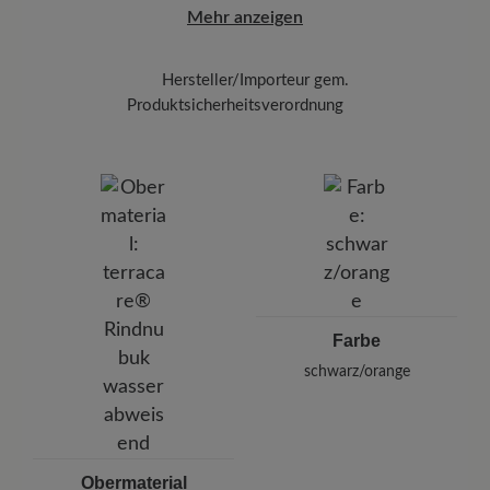
Funktionalität:
Atmungsaktiv
Mehr anzeigen
verstärkt die wasserabweisenden
Eigenschaften.
Schützen Sie das Leder abschließend mit dem
Hersteller/Importeur gem.
Imprägnierspray
Carbon Pro (400 ml)
. Sprühen
Produktsicherheitsverordnung
Sie das Spray aus einem Abstand von 20-30 cm
BÄR
gleichmäßig auf die Oberfläche.
BÄR GmbH
Pleidelsheimer Str. 15/1, 74321 Bietigheim-Bissingen,
Deutschland
E-Mail:
kundenbetreuung@baer-schuhe.ch
Telefon: 0800 88 62 63
Farbe
schwarz/orange
Obermaterial