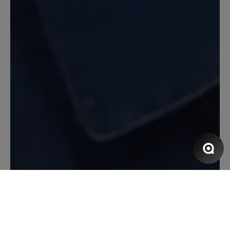
richtigen Schuhe genommen zu haben
für meine Problemfüße ( sehr breit,
hoher Spann, linker Fuß fast einen
Nummer kürzer als der rechte ). Wir
kraxelten auf 300m Höhenunterschied
über rutschigen Terrain und stiegen
danach fast die ganze Strecke ab über
einen total ausgwaschenen Weg , der
mehr Bachbett als Weg war - ein Gefühl
der Sicherheit , da die Sohlen wirklich
einen ausgezeichnete Traktion haben.
Wer Probleme mit den Füßen und
generell mit der Trittsicherheit hat, wird
hier den richtigen Schuh finden.