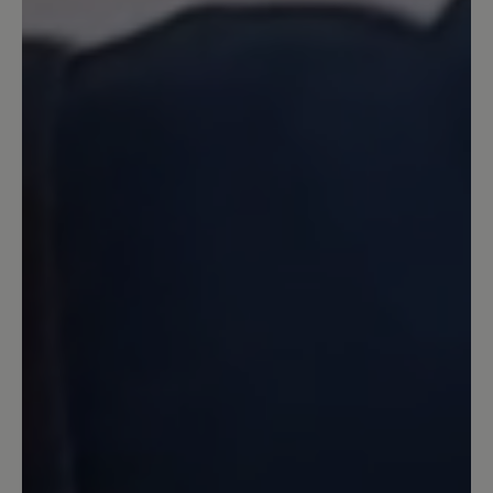
że chodziłbym w nich też po mieście na
codzień.
10. Februar 2023 10:46
Review with rating of 5 out of 5 stars
Klasse Schuhe !
Die hochwertig gearbeiteten Schuhe
sind chic und sehr komfortabel. Ich
freue mich jedes mal wenn ich sie
benutze.
23. Januar 2023 07:39