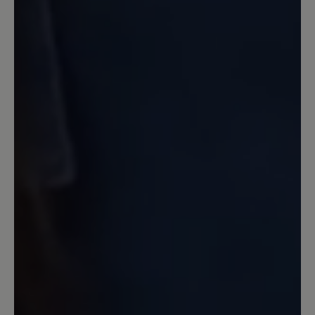
Review with rating of 5 out of 5 stars
Einfach Großartig!
Jetzt mit 63 habe ich erst die
ultimativen Wanderschuhe gefunden.
Da passt einfach alles. Ich gehe damit
täglich 2-3mal mit den Hunden raus.
Egal wie das Wetter ist, ob starker regen
oder so wie jetzt viel Schnee liegt. Die
schuhe sind immer komplett dicht und
wasserfest. Die Kombination Goretex
mit Vibran Sohle ist ebenfalls perfekt.
Ich hab einen sehr breiten Rist, auch da
passen die Schuhe wunderbar.
16. Dezember 2022 19:57