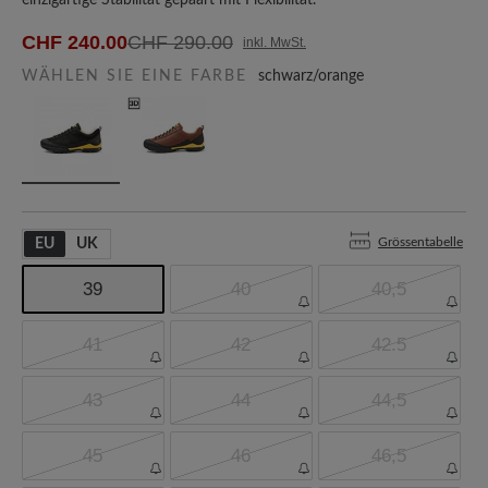
einzigartige Stabilität gepaart mit Flexibilität.
CHF 240.00
CHF 290.00
inkl. MwSt.
WÄHLEN SIE EINE FARBE
schwarz/orange
Grössentabelle
EU
UK
39
40
40,5
41
42
42.5
43
44
44,5
45
46
46,5