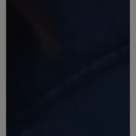
Review with rating of 5 out of 5 stars
toller Schuh
Stabiler, sauber gearbeiteter Schuh mit
griffiger Sohle zum Wandern sowie für
den Alltag. Für breite Füße ideal. Nach
ca. 8 Wochen täglichen Tragens keinerlei
Abnutzung bzw. Schäden zu erkennen.
7. Februar 2022 10:37
Review with rating of 5 out of 5 stars
Rutschen war gestern
Gestern die Schuhe ausprobiert und
gleich das Gefühl gehabt, mal wieder die