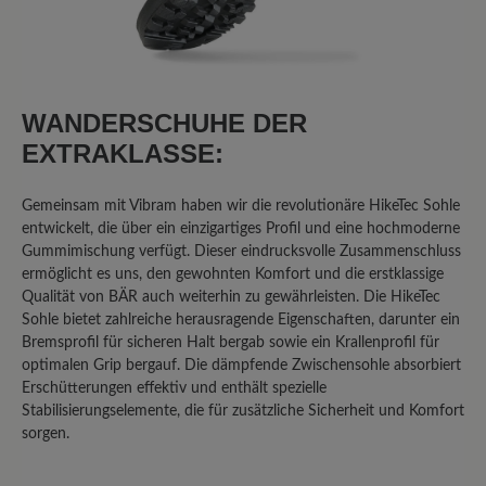
Broken after 2000 kms of light
hiking
I walked 2000 kms of few caminos de
WANDERSCHUHE DER
Santiago in Spain after having them for 1
EXTRAKLASSE:
month or so. Both shoes broke on the
same place. The right was worst. On the
Gemeinsam mit Vibram haben wir die revolutionäre HikeTec Sohle
front, were the shoes flexes at every
entwickelt, die über ein einzigartiges Profil und eine hochmoderne
step. I can put a finger through.
Gummimischung verfügt. Dieser eindrucksvolle Zusammenschluss
Otherwise I’ll buy them again.
ermöglicht es uns, den gewohnten Komfort und die erstklassige
Qualität von BÄR auch weiterhin zu gewährleisten. Die HikeTec
Sohle bietet zahlreiche herausragende Eigenschaften, darunter ein
Bremsprofil für sicheren Halt bergab sowie ein Krallenprofil für
30. Januar 2026 16:43
optimalen Grip bergauf. Die dämpfende Zwischensohle absorbiert
Erschütterungen effektiv und enthält spezielle
Review with rating of 3 out of 5 stars
Stabilisierungselemente, die für zusätzliche Sicherheit und Komfort
Nach einem Jahr Tragezeit
sorgen.
Qualitätsmängel