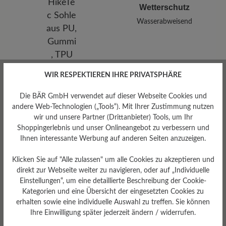
Wetterschutz
Wasserabweisend
WIR RESPEKTIEREN IHRE PRIVATSPHÄRE
Die BÄR GmbH verwendet auf dieser Webseite Cookies und
andere Web-Technologien („Tools“). Mit Ihrer Zustimmung nutzen
wir und unsere Partner (Drittanbieter) Tools, um Ihr
Shoppingerlebnis und unser Onlineangebot zu verbessern und
Ihnen interessante Werbung auf anderen Seiten anzuzeigen.
Klicken Sie auf "Alle zulassen" um alle Cookies zu akzeptieren und
Sohlentyp
direkt zur Webseite weiter zu navigieren, oder auf „Individuelle
HikeTec Sohle aus PU,
Einstellungen“, um eine detaillierte Beschreibung der Cookie-
Gummi, TPU und Nylon,
Kategorien und eine Übersicht der eingesetzten Cookies zu
FIRMOFLEX im
Vorfußbereich
erhalten sowie eine individuelle Auswahl zu treffen. Sie können
Ihre Einwilligung später jederzeit ändern / widerrufen.