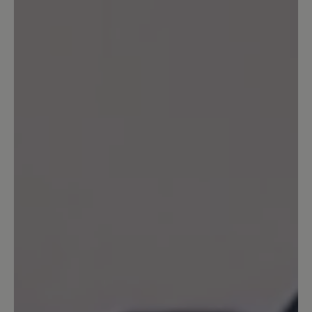
16. März 2025 11:48
Review with rating of 5 out of 5 stars
Polecam
Buty są super i kupiłbym je po raz
kolejny. Jednak mam parę osobistych
uwag i spostrzeżeń. Otóż uważam, że
język buta powinien mieć możliwość
złapania przez sznurówkę przez co by
był cały czas w jednym miejscu. Nie
przemieszcza się w trakcie chodzenia,
ale przy ich zakładaniu tak. Dodatkowo
wolałbym żeby kolorystycznie były
jednolite i żeby nie było żółtego koloru.
Prostota pod tym względem sprawiłaby