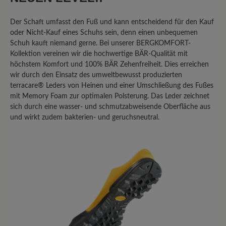
Der Schaft umfasst den Fuß und kann entscheidend für den Kauf
oder Nicht-Kauf eines Schuhs sein, denn einen unbequemen
Geben Sie eine Bewertung
Schuh kauft niemand gerne. Bei unserer BERGKOMFORT-
Kollektion vereinen wir die hochwertige BÄR-Qualität mit
höchstem Komfort und 100% BÄR Zehenfreiheit. Dies erreichen
Teilen Sie Ihre Erfahrungen mit dem
wir durch den Einsatz des umweltbewusst produzierten
Produkt mit anderen Kunden.
terracare® Leders von Heinen und einer Umschließung des Fußes
mit Memory Foam zur optimalen Polsterung. Das Leder zeichnet
Schreiben Sie eine Bewertung
sich durch eine wasser- und schmutzabweisende Oberfläche aus
und wirkt zudem bakterien- und geruchsneutral.
Sortiert nach
8
Bewertungen
2. Februar 2026 20:58
Review with rating of 1 out of 5 stars