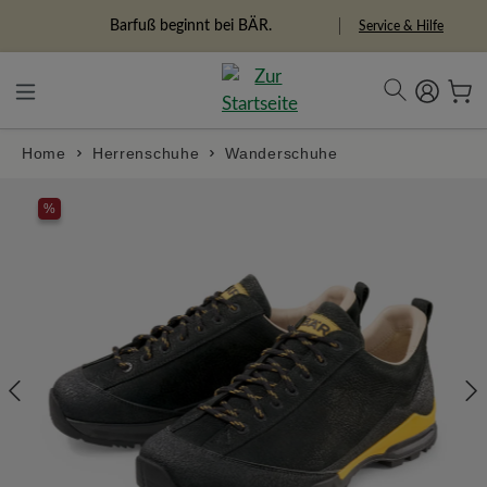
in content
Barfuß beginnt bei BÄR.
Freiheitspioniere
Service & Hilfe
Home
Herrenschuhe
Wanderschuhe
Skip image gallery
%