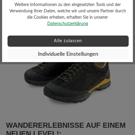
Weitere Informationen zu den eingesetzten Tools und der
Verwendung Ihrer Daten, welche wir und unsere Partner durch
die Cookies erheben, erhalten Sie in unserer
Bewertungen lesen
Datenschutzerklärung
8 von 8 Bewertungen
Alle zulassen
Individuelle Einstellungen
4 von 5 Sternen
Average rating of 4 out of 5 stars
63%
Perfekt (5)
0%
Sehr gut (0)
25%
Gut (2)
0%
Akzeptierbar (0)
WANDERERLEBNISSE AUF EINEM
NEUEN LEVEL!:
13%
Unbefriedigend (1)