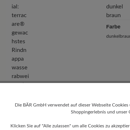
Farbe
dunkelbrau
Obermaterial
Die BÄR GmbH verwendet auf dieser Webseite Cookies und
terracare® gewachstes Rindnappa
wasserabweisend
Shoppingerlebnis und unser 
Klicken Sie auf "Alle zulassen" um alle Cookies zu akzeptie