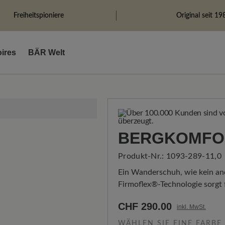
Freiheitspioniere
Original seit 19
ires
BÄR Welt
BERGKOMFO
Produkt-Nr.:
1093-289-11,0
Ein Wanderschuh, wie kein and
Firmoflex®-Technologie sorgt fü
CHF 290.00
inkl. MwSt.
WÄHLEN SIE EINE FARBE