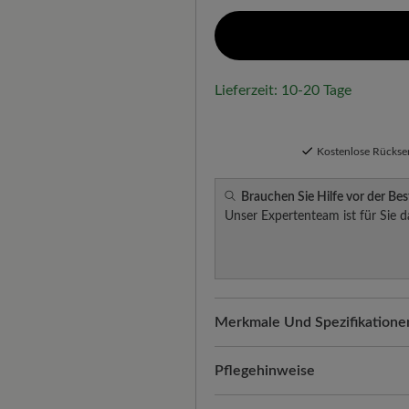
Lieferzeit: 10-20 Tage
Kostenlose Rücks
Brauchen Sie Hilfe vor der Bes
Unser Expertenteam ist für Sie d
Merkmale Und Spezifikatione
Freeyourfeet!
Die perfekte Pa
Schuhe, handgefertigt hergeste
Pflegehinweise
Qualität, die man spürt:
Terrac
Gewachstes Nappaleder vereint