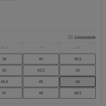
Grössentabelle
36,5
37
38
39
40
40,5
42
42.5
43
44,5
45
46
47
48
48,5