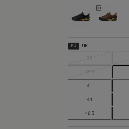
EU
UK
36
38.5
41
44
46,5