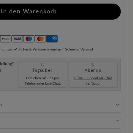
In den Warenkorb
endungen
Sicher & Vertrauenswürdig
Schneller Versand
tellung?
a.
Tagsüber
Abends
Erreichen Sie uns per
E-Mail-Support via Chat
Telefon
oder
Live-Chat
.
verfügbar
n
ssform mit 100% Zehenfreiheit. Natürlich geformte
llt.
are® Rindnappaleder verbindet nachhaltige Herstellung
 Robustheit mit edler Optik – mit der richtigen Pflege