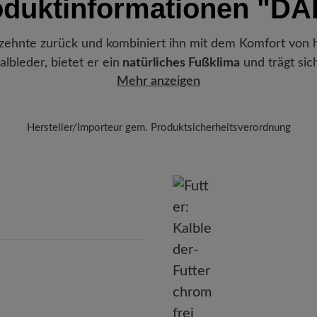
oduktinformationen
"DA
verlassen hat, erhalten Sie ei
Sobald die Schuhe trocken
Sendungsnummer können Sie g
ml) dünn und gleichmäßig
Herausnehmbares Fußbett:
4 
Lieblingsstück gerade befindet
Zum Abschluss schützen 
zehnte zurück und kombiniert ihn mit dem Komfort von h
Dämpfung und höchsten Komf
dabei einen Abstand von 
lbleder, bietet er ein
natürliches Fußklima
und trägt sic
Funktionalität:
Atmungsaktiv
Mehr anzeigen
Hersteller/Importeur gem. Produktsicherheitsverordnung
BÄR
BÄR GmbH
leidelsheimer Str. 15/1, 74321 Bietigheim-Bissingen, Deutschla
E-Mail:
kundenbetreuung@baer-schuhe.ch
Telefon: 0800 88 62 63