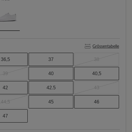
Grössentabelle
36,5
37
38
39
40
40,5
42
42.5
43
44,5
45
46
47