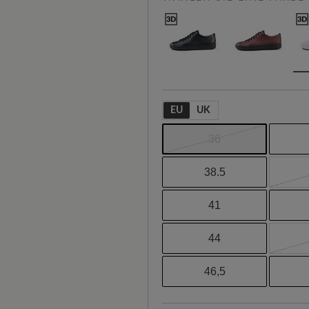
EU
UK
36
38.5
41
44
46,5