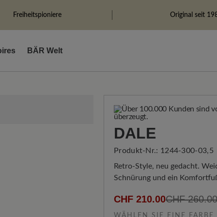
Freiheitspioniere
Original seit 19
ires
BÄR Welt
DALE
Produkt-Nr.:
1244-300-03,5
Retro-Style, neu gedacht. Weic
Schnürung und ein Komfortfußb
CHF 210.00
CHF 260.0
WÄHLEN SIE EINE FARBE