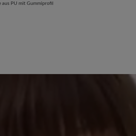
 aus PU mit Gummiprofil
Keine Bewertungen gefund
anderen mit.
stars
mit dem