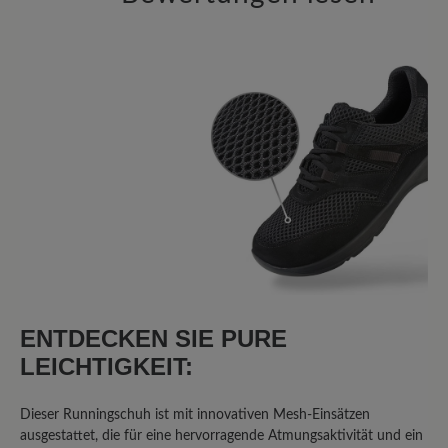
8 von 8 Bewertungen
4.63 von 5 Sternen
Average rating of 4.6 out of 5 sta
75%
Perfekt (6)
13%
Sehr gut (1)
13%
Gut (1)
0%
Akzeptierbar (0)
ENTDECKEN SIE PURE
LEICHTIGKEIT:
0%
Unbefriedigend (0)
Dieser Runningschuh ist mit innovativen Mesh-Einsätzen
ausgestattet, die für eine hervorragende Atmungsaktivität und ein