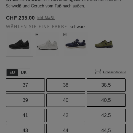
verhindert Druckstellen. Das atmungsaktive Mesh transportiert
Schweiß und Geruch vom Fuß nach außen.
CHF 235.00
inkl. MwSt.
WÄHLEN SIE EINE FARBE
schwarz
Grössentabelle
EU
UK
37
38
38.5
39
40
40,5
41
42
42.5
43
44
44,5