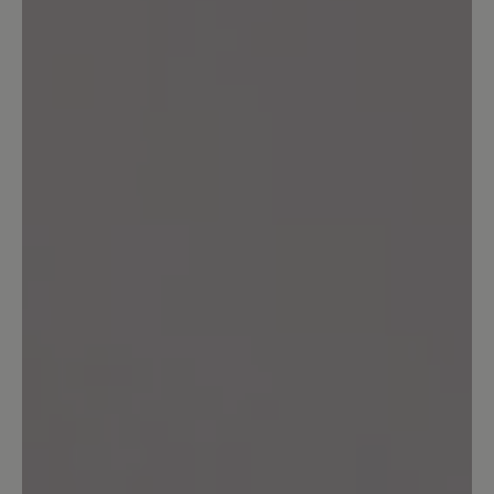
unterschiedliche Modelle bis Größe 15
angeboten werden kann ich wohl nicht
Ihr treuer Kunde bleiben. Schade.
Freundliche und nach wie vor
zufriedene Grüße! PS: Ich werde die
Homepage im Auge behalten. Vielleicht
tut sich ja doch was...
10. Mai 2023 15:23
Review with rating of 5 out of 5 stars
nicht ganz perfekt
Typisch Bär - super bequem - nur leider
ist das Material relativ rasch hinüber
und es zeigt sich ein Loch im Gewebe