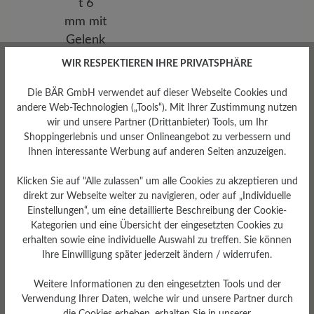
WIR RESPEKTIEREN IHRE PRIVATSPHÄRE
Die BÄR GmbH verwendet auf dieser Webseite Cookies und
andere Web-Technologien („Tools“). Mit Ihrer Zustimmung nutzen
wir und unsere Partner (Drittanbieter) Tools, um Ihr
Herausnehmbares
Shoppingerlebnis und unser Onlineangebot zu verbessern und
Ihnen interessante Werbung auf anderen Seiten anzuzeigen.
Fußbett
Herausnehmbares stützendes
Klicken Sie auf "Alle zulassen" um alle Cookies zu akzeptieren und
Stability-Fußbett 6 mm mit
Gelenkstütze und Textilbezug
direkt zur Webseite weiter zu navigieren, oder auf „Individuelle
Einstellungen“, um eine detaillierte Beschreibung der Cookie-
Kategorien und eine Übersicht der eingesetzten Cookies zu
erhalten sowie eine individuelle Auswahl zu treffen. Sie können
Ihre Einwilligung später jederzeit ändern / widerrufen.
Weitere Informationen zu den eingesetzten Tools und der
Verwendung Ihrer Daten, welche wir und unsere Partner durch
die Cookies erheben, erhalten Sie in unserer