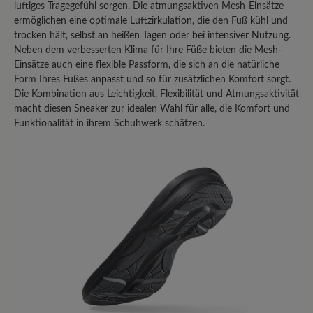
Geben Sie eine Bewertung
luftiges Tragegefühl sorgen. Die atmungsaktiven Mesh-Einsätze
ermöglichen eine optimale Luftzirkulation, die den Fuß kühl und
trocken hält, selbst an heißen Tagen oder bei intensiver Nutzung.
Teilen Sie Ihre Erfahrungen mit dem
Neben dem verbesserten Klima für Ihre Füße bieten die Mesh-
Produkt mit anderen Kunden.
Einsätze auch eine flexible Passform, die sich an die natürliche
Form Ihres Fußes anpasst und so für zusätzlichen Komfort sorgt.
Schreiben Sie eine Bewertung
Die Kombination aus Leichtigkeit, Flexibilität und Atmungsaktivität
macht diesen Sneaker zur idealen Wahl für alle, die Komfort und
Funktionalität in ihrem Schuhwerk schätzen.
Sortiert nach
8
Bewertungen
3. Juni 2025 08:24
Review with rating of 5 out of 5 stars
Easyrun
Ich bin mit dem Schuh extrem