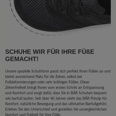
immer enger.Siecherheitdetail
fehlen.coretours muss Mann noch
tragen können..
4. Juni 2024 17:18
Review with rating of 3 out of 5 stars
SCHUHE WIR FÜR IHRE FÜßE
leider nicht "optimal"
GEMACHT!
Es gab früher einen sehr ähnlichen
Unsere spezielle Schuhform passt sich perfekt Ihren Füßen an und
Schuh, der leider nicht mehr im
bietet ausreichend Platz für die Zehen, selbst bei
Sortiment erscheint. Das Modell
Fußdeformierungen oder sehr kräftigen Füßen. Diese
Zehenfreiheit bringt Ihnen vom ersten Schritt an Entspannung
Easyrun ist vom Grundaufbau fast
und Komfort und sorgt dafür, dass Sie in BÄR Schuhen bequem
gleich, aber im Fersenbereich nach oben
wie barfuß laufen. Seit über 40 Jahren steht das BÄR Prinzip für
höher geschnitten, für meine Füße
Komfort, natürliche Bewegung und das ultimative Barfußgefühl.
leider nicht geeignet, der
Erleben Sie den Unterschied und genießen Sie unvergleichlichen
Schuhoberrand ist sozusagen "hinten zu
Komfort und Freiheit für Ihre Füße.