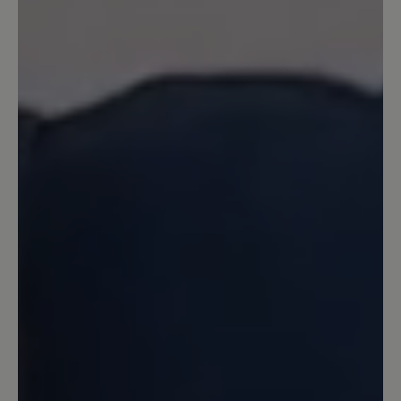
15. April 2023 08:54
Review with rating of 5 out of 5 stars
Sehr bequem, aber...
... ich hätte mir eine stärkere Dämpfung
gewünscht. Im Vergleich mit Joe
Nimbles Addict ist die Sohle dieses
Schuhs weniger gut gedämpft. Die
Zehenbreite ist aber super, Material und
Farbe (grau.gelb) sehr gekungen und
färben bei mir nicht. Die Schnürung
habe ich durch andere Schnürbänder
besser an meinen Fuß angepasst. Jetzt
ist er perfekt.