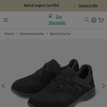
in content
Barfuß beginnt bei BÄR.
Freiheitspioniere
Service & Hilfe
Home
Damenschuhe
Sportschuhe
Skip image gallery