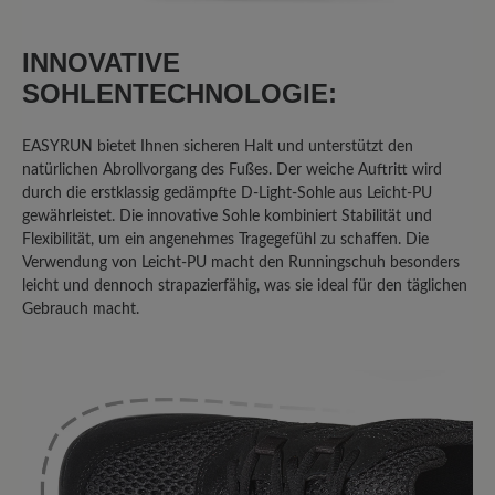
unzufrieden. Er wiegt doppelt so viel
wie herkömmliche Laufschuhe. Die
INNOVATIVE
Sohle ist kaum stoßgedämpft. Die Füße
SOHLENTECHNOLOGIE:
schwitzen im Schuh. Und am
schlimmsten ist, dass Fa. Bär nicht auf
EASYRUN bietet Ihnen sicheren Halt und unterstützt den
Fragen/Hinweise reagiert, die ich über
natürlichen Abrollvorgang des Fußes. Der weiche Auftritt wird
das Kontaktformular mehrfach
durch die erstklassig gedämpfte D-Light-Sohle aus Leicht-PU
geschrieben habe. Kann ich leider gar
gewährleistet. Die innovative Sohle kombiniert Stabilität und
nicht weiterempfehlen.
Flexibilität, um ein angenehmes Tragegefühl zu schaffen. Die
Verwendung von Leicht-PU macht den Runningschuh besonders
leicht und dennoch strapazierfähig, was sie ideal für den täglichen
Gebrauch macht.
18. Juni 2024 10:49
Review with rating of 5 out of 5 stars
Frau.
Laufsohle ist ok.nur Stoff oben wir