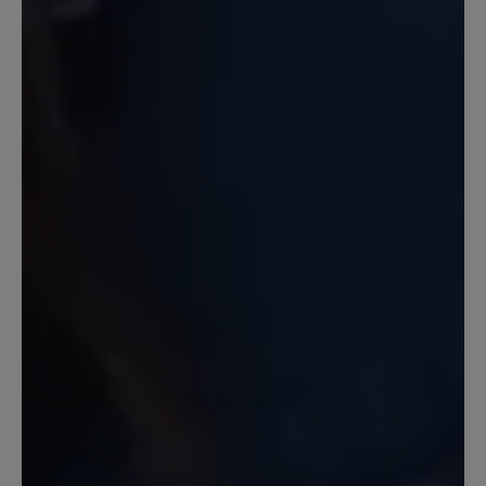
erfreulich leichte Sportschuh wird
wegen meiner Fußprobleme als
Wanderschuh genutzt. Er wirkt luftig
und ist hoffentlich nicht so warm wie
meine anderen Sportschuhe. Optik sehr
nett, Farbe auch. Bin sehr zufrieden.