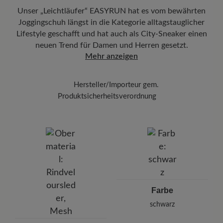
Unser „Leichtläufer“ EASYRUN hat es vom bewährten
Joggingschuh längst in die Kategorie alltagstauglicher
Lifestyle geschafft und hat auch als City-Sneaker einen
neuen Trend für Damen und Herren gesetzt.
Mehr anzeigen
Hersteller/Importeur gem.
Produktsicherheitsverordnung
BÄR
BÄR GmbH
Pleidelsheimer Str. 15/1, 74321 Bietigheim-Bissingen,
Deutschland
E-Mail:
kundenbetreuung@baer-schuhe.ch
Telefon: 0800 88 62 63
Farbe
schwarz