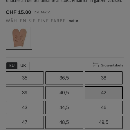
Knöchel an der Schuhkante anstößt. Erhältlich in ganzen Größen.
CHF 15.00
inkl. MwSt.
WÄHLEN SIE EINE FARBE
natur
Grössentabelle
EU
UK
35
36,5
38
39
40,5
42
43
44,5
46
47
48,5
49,5