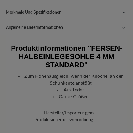
Merkmale Und Spezifikationen
Passform:
Standard Passform
Allgemeine Lieferinformationen
Versand- und Verpackungskosten:
Unsere Standardkosten
betragen CHF 5,60 und werden automatisch Ihrem Warenkorb
Produktinformationen
"FERSEN-
hinzugefügt – unabhängig vom Bestellwert.
HALBEINLEGESOHLE 4 MM
Freuen Sie sich auf Ihr Paket!
Sobald Ihre Bestellung unser Lager in
Deutschland verlassen hat, erhalten Sie eine Versandbestätigung.
STANDARD"
Mit der beigefügten Sendungsnummer können Sie genau
nachverfolgen, wo sich Ihr neues BÄR Lieblingsstück gerade
Zum Höhenausgleich, wenn der Knöchel an der
befindet.
Schuhkante anstößt
Aus Leder
Ganze Größen
Hersteller/Importeur gem.
Produktsicherheitsverordnung
Marke: BÄR