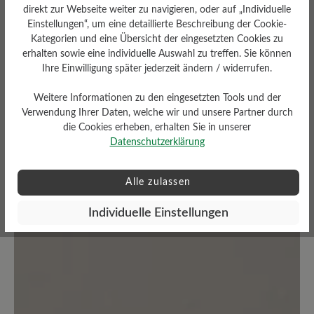
direkt zur Webseite weiter zu navigieren, oder auf „Individuelle
Average rating of 0 out of 5 stars
Einstellungen“, um eine detaillierte Beschreibung der Cookie-
Kategorien und eine Übersicht der eingesetzten Cookies zu
erhalten sowie eine individuelle Auswahl zu treffen. Sie können
Geben Sie eine Bewertung
Ihre Einwilligung später jederzeit ändern / widerrufen.
Teilen Sie Ihre Erfahrungen mit dem
Weitere Informationen zu den eingesetzten Tools und der
Verwendung Ihrer Daten, welche wir und unsere Partner durch
Produkt mit anderen Kunden.
die Cookies erheben, erhalten Sie in unserer
Datenschutzerklärung
Schreiben Sie eine Bewertung
Alle zulassen
Individuelle Einstellungen
Keine Bewertungen gefunden. Seien Sie der Erste und
teilen Sie ihre Gedanken anderen mit.