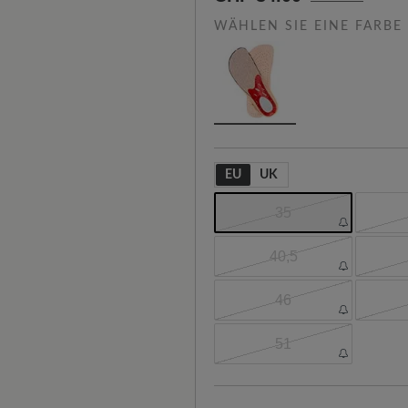
WÄHLEN SIE EINE FARBE
EU
UK
35
40,5
46
51