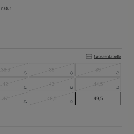
natur
Grössentabelle
36,5
38
39
42
43
44,5
47
48,5
49,5