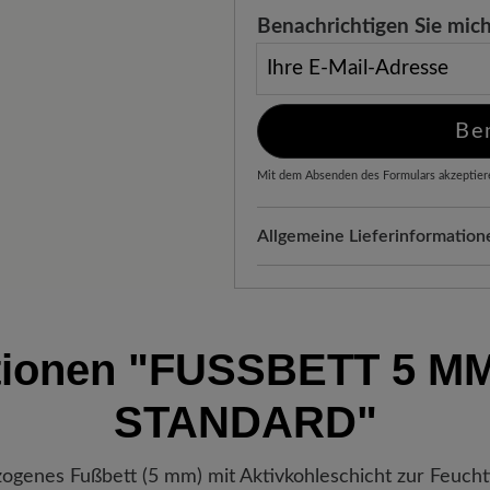
Benachrichtigen Sie mich
Ihre E-Mail-Adresse
Be
Mit dem Absenden des Formulars akzeptier
Allgemeine Lieferinformation
Versand- und Verpackungskos
werden automatisch Ihrem War
Freuen Sie sich auf Ihr Paket!
tionen
"FUSSBETT 5 MM 
verlassen hat, erhalten Sie ei
Sendungsnummer können Sie g
TANDARD"
Lieblingsstück gerade befindet
ogenes Fußbett (5 mm) mit Aktivkohleschicht zur Feuch