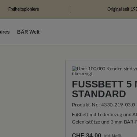
Freiheitspioniere
Original seit 19
ires
BÄR Welt
FUSSBETT 5 
TANDARD
Produkt-Nr.:
4330-219-03,0
Fußbett mit Lederbezug und Ak
Gelenkstütze und 3 mm BÄR-R
CHF 34.00
inkl. MwSt.