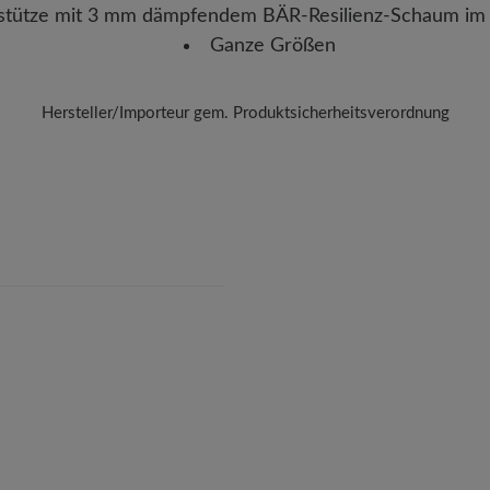
stütze mit 3 mm dämpfendem BÄR-Resilienz-Schaum im 
Ganze Größen
Hersteller/Importeur gem. Produktsicherheitsverordnung
BÄR
BÄR GmbH
leidelsheimer Str. 15/1, 74321 Bietigheim-Bissingen, Deutschla
E-Mail:
kundenbetreuung@baer-schuhe.ch
Telefon: 0800 88 62 63