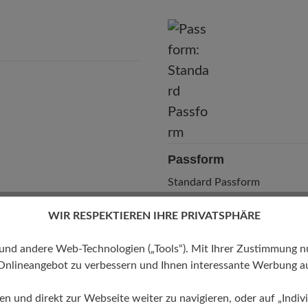
BÄR GmbH
leidelsheimer Str. 15/1, 74321 Bietigheim-Bissingen, Deutschla
E-Mail:
kundenbetreuung@baer-schuhe.ch
Telefon: 0800 88 62 63
Passform
Standard Passform
WIR RESPEKTIEREN IHRE PRIVATSPHÄRE
 andere Web-Technologien („Tools“). Mit Ihrer Zustimmung nutz
Onlineangebot zu verbessern und Ihnen interessante Werbung au
ren und direkt zur Webseite weiter zu navigieren, oder auf „Indivi