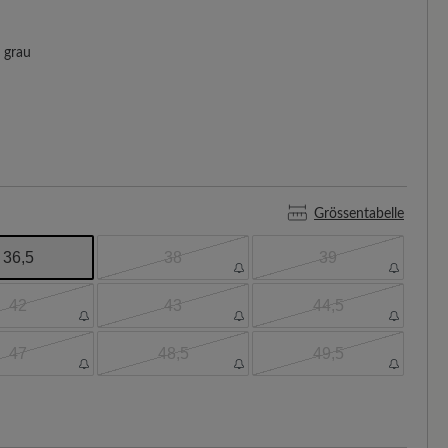
grau
Grössentabelle
36,5
38
39
42
43
44,5
47
48,5
49,5