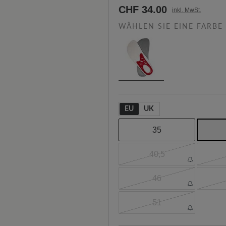
CHF 34.00
inkl. MwSt.
WÄHLEN SIE EINE FARBE
EU
UK
35
40,5
46
51