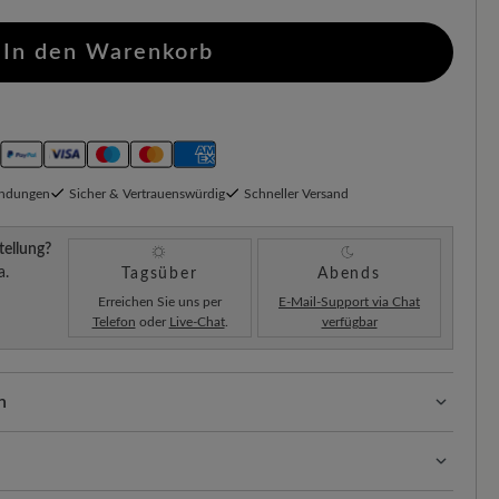
In den Warenkorb
endungen
Sicher & Vertrauenswürdig
Schneller Versand
tellung?
a.
Tagsüber
Abends
Erreichen Sie uns per
E-Mail-Support via Chat
Telefon
oder
Live-Chat
.
verfügbar
n
il überzeugt durch seine Leichtigkeit und
sich das flexible Material ideal der Fußform an.