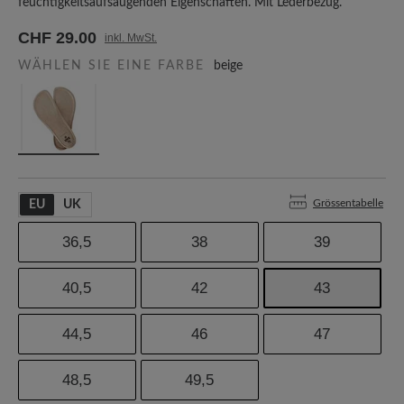
feuchtigkeitsaufsaugenden Eigenschaften. Mit Lederbezug.
CHF 29.00
inkl. MwSt.
WÄHLEN SIE EINE FARBE
beige
Grössentabelle
EU
UK
36,5
38
39
40,5
42
43
44,5
46
47
48,5
49,5