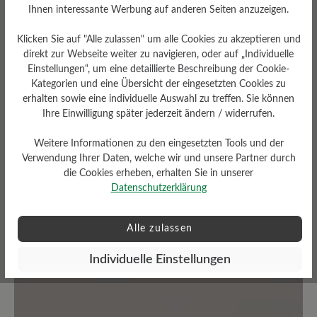
Ihnen interessante Werbung auf anderen Seiten anzuzeigen.
Bewertungen lesen
Klicken Sie auf "Alle zulassen" um alle Cookies zu akzeptieren und
direkt zur Webseite weiter zu navigieren, oder auf „Individuelle
0 von 0 Bewertungen
Einstellungen“, um eine detaillierte Beschreibung der Cookie-
Kategorien und eine Übersicht der eingesetzten Cookies zu
erhalten sowie eine individuelle Auswahl zu treffen. Sie können
Average rating of 0 out of 5 stars
Ihre Einwilligung später jederzeit ändern / widerrufen.
Weitere Informationen zu den eingesetzten Tools und der
Geben Sie eine Bewertung
Verwendung Ihrer Daten, welche wir und unsere Partner durch
die Cookies erheben, erhalten Sie in unserer
Teilen Sie Ihre Erfahrungen mit dem
Datenschutzerklärung
Produkt mit anderen Kunden.
Alle zulassen
Schreiben Sie eine Bewertung
Individuelle Einstellungen