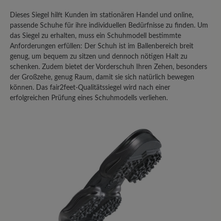
Geben Sie eine Bewertung
Dieses Siegel hilft Kunden im stationären Handel und online,
passende Schuhe für ihre individuellen Bedürfnisse zu finden. Um
das Siegel zu erhalten, muss ein Schuhmodell bestimmte
Teilen Sie Ihre Erfahrungen mit dem
Anforderungen erfüllen: Der Schuh ist im Ballenbereich breit
Produkt mit anderen Kunden.
genug, um bequem zu sitzen und dennoch nötigen Halt zu
schenken. Zudem bietet der Vorderschuh Ihren Zehen, besonders
Schreiben Sie eine Bewertung
der Großzehe, genug Raum, damit sie sich natürlich bewegen
können. Das fair2feet-Qualitätssiegel wird nach einer
erfolgreichen Prüfung eines Schuhmodells verliehen.
Sortiert nach
1
-
10
von
22
Bewertungen
27. Februar 2026 13:38
Review with rating of 3 out of 5 stars
Fast perfekter Allrounder