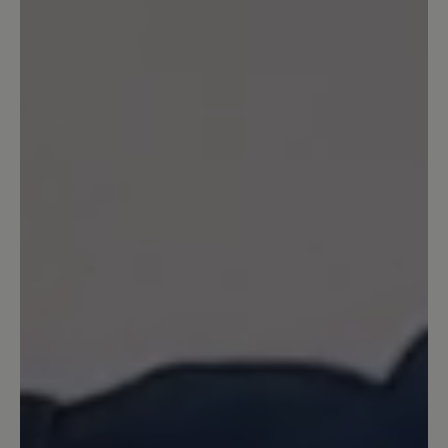
Die Passform dieser Schuhe ist gut. Die
Verarbeitung ist so weit OK. Die
Schuhsohle allerdings ist kaum
alltagstauglich. Sie besteht aus kleinen
Stollen, in denen sich Steinchen und
Splitt festsetzen. Man kommt damit sehr
schnell ins Rutschen. Habe bereits
verschiedene Bär-Schuhe getestet und
eher durchwachsende Erfahrungen
gemacht. Das Problem mit rutschigen,
unflexiblen Sohlen besteht auch bei
anderen Bär-Modellen. Für so einen
hohen Preis fehlt hier der Mehrwert.
(Frage an den Bär- Kundenservice: Es
werden anscheinend nicht alle meine
Bewertungen freigeschaltet. Hat das
einen Grund?)