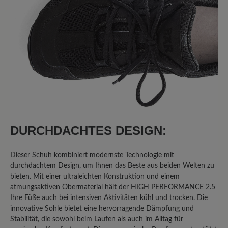
verarbeitet, für mich immer passend
und in jedem Fall ihr Geld wert.
11. September 2025 11:06
Review with rating of 1 out of 5 stars
Klobiger Schuh in schöner Farbe
Ich habe diesen Schuh gewählt, da ich
DURCHDACHTES DESIGN:
Problemfüsse habe und einen
bequemen Freizeitschuh in grün
Dieser Schuh kombiniert modernste Technologie mit
gesucht habe. Glücklich bin ich damit
durchdachtem Design, um Ihnen das Beste aus beiden Welten zu
jedoch nicht. Die Sohle hat kein
bieten. Mit einer ultraleichten Konstruktion und einem
Abrollverhalten, das Innenteil besteht
atmungsaktiven Obermaterial hält der HIGH PERFORMANCE 2.5
aus nicht atmungsaktivem Material, das
Ihre Füße auch bei intensiven Aktivitäten kühl und trocken. Die
innovative Sohle bietet eine hervorragende Dämpfung und
schon nach einmaligem Tragen
Stabilität, die sowohl beim Laufen als auch im Alltag für
unangenehm riecht. Die Schuhe sind