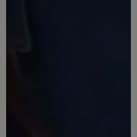
Unser Kommentar: Bitte haben Sie
Verständnis, dass wir für individuelle
Passformprobleme keine Garantie übernehmen
können. Sie haben 14 Tage nach Kauf Zeit, um
den guten Sitz der Schuhe zu probieren.
25. Dezember 2023 09:58
Review with rating of 5 out of 5 stars
Endlich schmerzfrei
Im Frühjahr 2023 gekauft weil ich all
meine Schuhe wegen Arthrose im
Großzeh maximal 2 Stunden tragen
konnte. Jetzt kann ich 8-10 Stunden
täglich im Verkauf damit arbeiten und