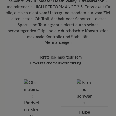
der
Carbon Complete Pflege
, und achten Sie
bewährt:
217 Kilometer Death Valley Ultramarathon
–
nachverfolgen, wo sich Ihr neues BÄR Lieblingsstück gerade
darauf, gleichmäßig vorzugehen, um Ränder zu
befindet.
und mittendrin HIGH PERFORMANCE 2.5. Entwickelt für
Herausnehmbares Fußbett:
6 mm Stability-Fußbett mit
alle, die sich nicht vom Untergrund, sondern nur vom Ziel
vermeiden.
Gelenkstütze und Textilbezug bietet gezielte Unterstützung für den
leiten lassen. Ob Trail, Asphalt oder Schotter – dieser
Mittelfuß und sorgt für Stabilität bei jedem Schritt.
Sobald die Schuhe bei Zimmertemperatur
Sport- und Touringschuh bietet durch seinen
getrocknet sind, tragen Sie die Imprägnierung
Funktionalität:
Atmungsaktiv
hervorragenden Grip und die durchdachte Konstruktion
Carbon Pro
mit einem Abstand von 20-30 cm
maximale Kontrolle und Stabilität.
auf – so schützen Sie Ihre Schuhe zuverlässig
Mehr anzeigen
vor Feuchtigkeit und Schmutz.
Hersteller/Importeur gem.
Produktsicherheitsverordnung
BÄR
BÄR GmbH
Pleidelsheimer Str. 15/1, 74321 Bietigheim-Bissingen,
Deutschland
E-Mail:
kundenbetreuung@baer-schuhe.ch
Telefon: 0800 88 62 63
Farbe