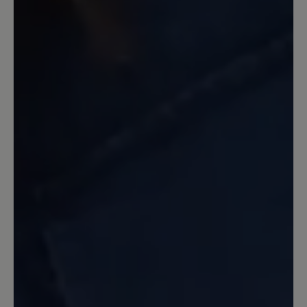
habe null Schmerzen. Die Schuhe sind
ohne Einlagen besser als anderen mit
meinen verordneten Einlagen. Einzig die
klobige Form stört mich etwas…
14. September 2023 14:23
Review with rating of 5 out of 5 stars
Katharina
Obwohl ich schon viele Schuhe von Bär
trage muss ich sagen,daß dieser Schuh
einzigartig ist.Hier stimmt alles.Dieser
Schuh ist ei e Wohltat für die Füße.
Anziehen und loslaufen. Egal auf
welchem Untergrund egal wieviel
Kilometer die Füße bleiben