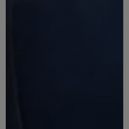
16. August 2024 07:08
Review with rating of 1 out of 5 stars
Schuhe nicht tragbar
Leider kann ich die positiven Angaben
dieses Schuhs nicht bestätigen. Bei
einem ersten Spaziergang bin ich
mehrfach beidseitig umgeknickt.
Achtung: Als Mangel wurde dies leider
nicht anerkannt. Der Schuh wird nicht
zurück genommen. Ebenso war die
Hitzeentwicklung des Schuhs sehr stark
und das bei 23 Grad im Schatten. Das
kenne ich so nicht mal von
Volllederschuhen. Schade.