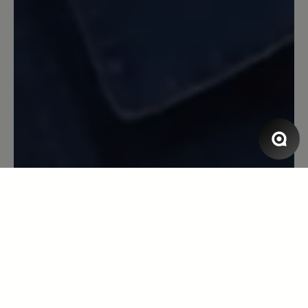
entspannt.Nach einer Hallux Operation
im Januar habe ich h immer noch
Schmerzen beim Laufen dieser Schuh
erleichtert mir das Laufen enorm.Der
Schuh ist jeden Cent wert.ich werde ihn
mir noch in einer anderen Farbe kaufen.
13. April 2023 07:20
Review with rating of 5 out of 5 stars
Super bequem!
Aufgrund diverser Fussprobleme mein
erstes paar Bärschuhe. Sämtliche
Komfortschuhe anderer Hersteller sind
im Vorfussbereich für mich zu eng.