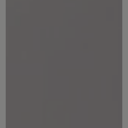
Review with rating of 5 out of 5 stars
Lieblingsschuhe!
Ich habe mir jetzt ein zweites Paar
gekauft,weil der Schuh super bequem
ist. Mein erstes Paar habe jetzt ca. 1Jahr
und die sind immer noch wie neu. Ich
habe die Schuhe fast ständig an und bin
sehr zufrieden. Am liebsten hätte ich
von jeder Farbe 1Paar. Bitte nehmt sie
nicht aus eurem Sortiment!!
23. März 2025 15:40
Review with rating of 3 out of 5 stars
gute Passform / schlechte Sohle