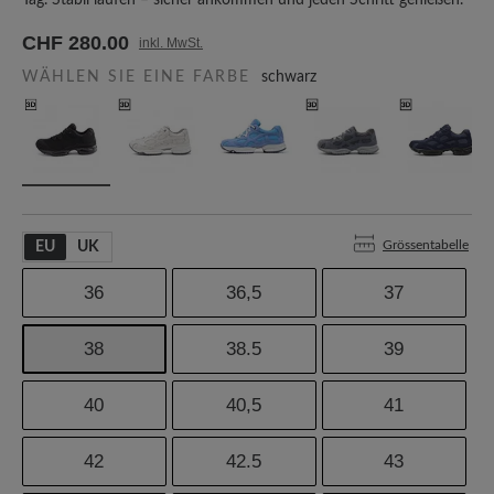
Tag. Stabil laufen – sicher ankommen und jeden Schritt genießen.
CHF 280.00
inkl. MwSt.
WÄHLEN SIE EINE FARBE
schwarz
Grössentabelle
EU
UK
36
36,5
37
38
38.5
39
40
40,5
41
42
42.5
43