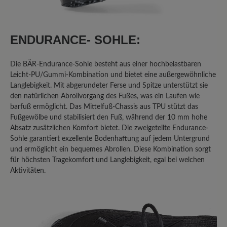
Ich habe mehrere High Performance
Schuhe, sowohl mit Mixed-
Obermaterial, als auch mit Leder-
ENDURANCE- SOHLE:
Oberteil; allen gemeinsam ist die
rutschige Sohle. Im Winter auf Eis -
Die BÄR-Endurance-Sohle besteht aus einer hochbelastbaren
keine Chance! Was eine echte
Leicht-PU/Gummi-Kombination und bietet eine außergewöhnliche
Gummisohle noch an Haftung hat, fehlt
Langlebigkeit. Mit abgerundeter Ferse und Spitze unterstützt sie
hier vollends! Ich habe im Auto -
den natürlichen Abrollvorgang des Fußes, was ein Laufen wie
austattungsbedingt - eine
barfuß ermöglicht. Das Mittelfuß-Chassis aus TPU stützt das
Fußgewölbe und stabilisiert den Fuß, während der 10 mm hohe
Metallpedalerie; auch hier ist mit dem
Absatz zusätzlichen Komfort bietet. Die zweigeteilte Endurance-
Sohlenmix, wenn er denn einmal feucht
Sohle garantiert exzellente Bodenhaftung auf jedem Untergrund
werden sollte, Vorsicht geboten! Da
und ermöglicht ein bequemes Abrollen. Diese Kombination sorgt
gibt's kein Halten! ich hatte mir sogar
für höchsten Tragekomfort und Langlebigkeit, egal bei welchen
von einem "Mister-Minute-Shop" in
Aktivitäten.
einem Kaufhaus eine "echte"
Gummisohle aufkleben lassen - dann
ging's.. Schade, eigentlich... denn sonst
sind die Schuhe von Bär wirklich gut