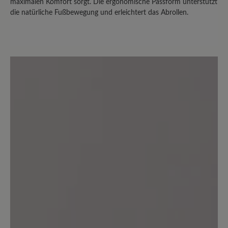
maximalen Komfort sorgt. Die ergonomische Passform unterstützt
klobig und nach 1 stündigem
die natürliche Fußbewegung und erleichtert das Abrollen.
Spaziergang hatte ich sehr gestresste
Knie aufgrund des mangelnden
Abrollverhaltens. Ich würde sie nicht
wieder kaufen, auch reduziert sind sie
zu teuer. Leider hatte ich sie schon
einmal draußen an und kann sie deshalb
nicht zurückschicken. Dass der Schuh
die Knie so stresst kann man leider nicht
in der Wohnung testen, das merkt man
erst wenn man draußen etwas länger
damit läuft… es sind meine 6. Bär-
Schuhe, mit anderen war ich teilweise
sehr zufrieden.
17. Juni 2025 13:22