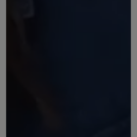
den guten Sitz der Schuhe zu probieren.
25. Dezember 2023 09:58
Review with rating of 5 out of 5 stars
Endlich schmerzfrei
Im Frühjahr 2023 gekauft weil ich all
meine Schuhe wegen Arthrose im
Großzeh maximal 2 Stunden tragen
konnte. Jetzt kann ich 8-10 Stunden
täglich im Verkauf damit arbeiten und
habe null Schmerzen. Die Schuhe sind
ohne Einlagen besser als anderen mit
meinen verordneten Einlagen. Einzig die
klobige Form stört mich etwas…