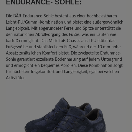
ENDURANCE- SOHLE:
rutschige Sohle. Im Winter auf Eis -
keine Chance! Was eine echte
Die BÄR-Endurance-Sohle besteht aus einer hochbelastbaren
Gummisohle noch an Haftung hat, fehlt
Leicht-PU/Gummi-Kombination und bietet eine außergewöhnlich
hier vollends! Ich habe im Auto -
Langlebigkeit. Mit abgerundeter Ferse und Spitze unterstützt sie
austattungsbedingt - eine
den natürlichen Abrollvorgang des Fußes, was ein Laufen wie
Metallpedalerie; auch hier ist mit dem
barfuß ermöglicht. Das Mittelfuß-Chassis aus TPU stützt das
Sohlenmix, wenn er denn einmal feucht
Fußgewölbe und stabilisiert den Fuß, während der 10 mm hohe
werden sollte, Vorsicht geboten! Da
Absatz zusätzlichen Komfort bietet. Die zweigeteilte Endurance-
Sohle garantiert exzellente Bodenhaftung auf jedem Untergrund
gibt's kein Halten! ich hatte mir sogar
und ermöglicht ein bequemes Abrollen. Diese Kombination sorgt
von einem "Mister-Minute-Shop" in
für höchsten Tragekomfort und Langlebigkeit, egal bei welchen
einem Kaufhaus eine "echte"
Aktivitäten.
Gummisohle aufkleben lassen - dann
ging's.. Schade, eigentlich... denn sonst
sind die Schuhe von Bär wirklich gut
verarbeitet, für mich immer passend
und in jedem Fall ihr Geld wert.
11. September 2025 11:06