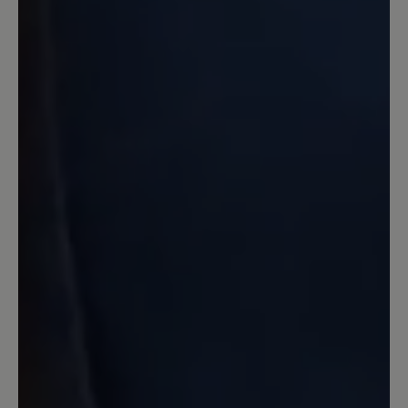
Review with rating of 1 out of 5 stars
Schuhe nicht tragbar
Leider kann ich die positiven Angaben
dieses Schuhs nicht bestätigen. Bei
einem ersten Spaziergang bin ich
mehrfach beidseitig umgeknickt.
Achtung: Als Mangel wurde dies leider
nicht anerkannt. Der Schuh wird nicht
zurück genommen. Ebenso war die
Hitzeentwicklung des Schuhs sehr stark
und das bei 23 Grad im Schatten. Das
kenne ich so nicht mal von
Volllederschuhen. Schade.
Unser Kommentar: Bitte haben Sie
Verständnis, dass wir für individuelle
Passformprobleme keine Garantie übernehmen
können. Sie haben 14 Tage nach Kauf Zeit, um