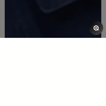
Schuh ist jeden Cent wert.ich werde ihn
mir noch in einer anderen Farbe kaufen.
13. April 2023 07:20
Review with rating of 5 out of 5 stars
Super bequem!
Aufgrund diverser Fussprobleme mein
erstes paar Bärschuhe. Sämtliche
Komfortschuhe anderer Hersteller sind
im Vorfussbereich für mich zu eng.
Aufgrund Arztempfehlung diesen Schuh
gekauft und hier drückt nichts! Perfekt!
Wenn jetzt noch die Einlagen vom
Schuhtechniker passen kann ich