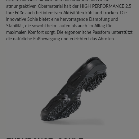
bieten. Mit einer ultraleichten Konstruktion und einem
Produkt mit anderen Kunden.
atmungsaktiven Obermaterial hält der HIGH PERFORMANCE 2.5
Ihre Füße auch bei intensiven Aktivitäten kühl und trocken. Die
Schreiben Sie eine Bewertung
innovative Sohle bietet eine hervorragende Dämpfung und
Stabilität, die sowohl beim Laufen als auch im Alltag für
maximalen Komfort sorgt. Die ergonomische Passform unterstützt
die natürliche Fußbewegung und erleichtert das Abrollen.
Sortiert nach
1
-
10
von
22
Bewertungen
27. Februar 2026 13:38
Review with rating of 3 out of 5 stars
Fast perfekter Allrounder
Ich habe mehrere High Performance
Schuhe, sowohl mit Mixed-
Obermaterial, als auch mit Leder-
Oberteil; allen gemeinsam ist die