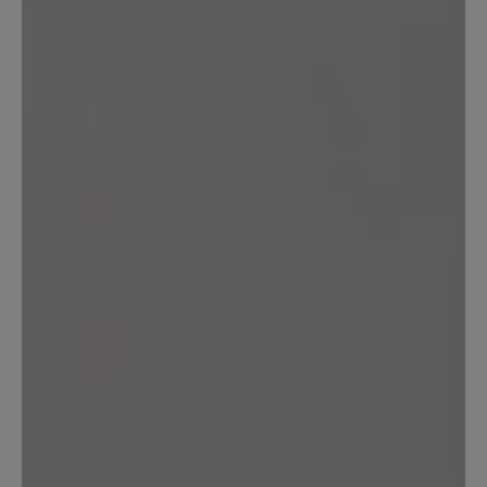
gekauft,weil der Schuh super bequem
ist. Mein erstes Paar habe jetzt ca. 1Jahr
und die sind immer noch wie neu. Ich
habe die Schuhe fast ständig an und bin
sehr zufrieden. Am liebsten hätte ich
von jeder Farbe 1Paar. Bitte nehmt sie
nicht aus eurem Sortiment!!
23. März 2025 15:40
Review with rating of 3 out of 5 stars
gute Passform / schlechte Sohle
Die Passform dieser Schuhe ist gut. Die
Verarbeitung ist so weit OK. Die
Schuhsohle allerdings ist kaum