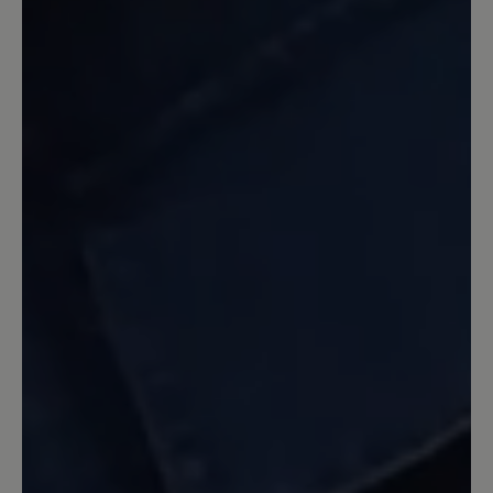
14. September 2023 14:23
Review with rating of 5 out of 5 stars
Katharina
Obwohl ich schon viele Schuhe von Bär
trage muss ich sagen,daß dieser Schuh
einzigartig ist.Hier stimmt alles.Dieser
Schuh ist ei e Wohltat für die Füße.
Anziehen und loslaufen. Egal auf
welchem Untergrund egal wieviel
Kilometer die Füße bleiben
entspannt.Nach einer Hallux Operation
im Januar habe ich h immer noch
Schmerzen beim Laufen dieser Schuh
erleichtert mir das Laufen enorm.Der