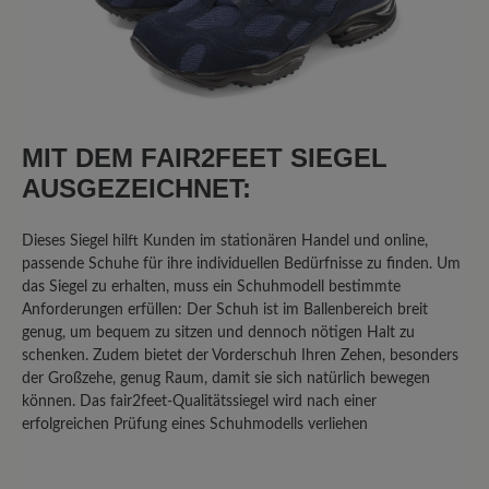
Review with rating of 1 out of 5 stars
Klobiger Schuh in schöner Farbe
MIT DEM FAIR2FEET SIEGEL
Ich habe diesen Schuh gewählt, da ich
Problemfüsse habe und einen
AUSGEZEICHNET:
bequemen Freizeitschuh in grün
gesucht habe. Glücklich bin ich damit
Dieses Siegel hilft Kunden im stationären Handel und online,
jedoch nicht. Die Sohle hat kein
passende Schuhe für ihre individuellen Bedürfnisse zu finden. Um
Abrollverhalten, das Innenteil besteht
das Siegel zu erhalten, muss ein Schuhmodell bestimmte
Anforderungen erfüllen: Der Schuh ist im Ballenbereich breit
aus nicht atmungsaktivem Material, das
genug, um bequem zu sitzen und dennoch nötigen Halt zu
schon nach einmaligem Tragen
schenken. Zudem bietet der Vorderschuh Ihren Zehen, besonders
unangenehm riecht. Die Schuhe sind
der Großzehe, genug Raum, damit sie sich natürlich bewegen
klobig und nach 1 stündigem
können. Das fair2feet-Qualitätssiegel wird nach einer
Spaziergang hatte ich sehr gestresste
erfolgreichen Prüfung eines Schuhmodells verliehen
Knie aufgrund des mangelnden
Abrollverhaltens. Ich würde sie nicht