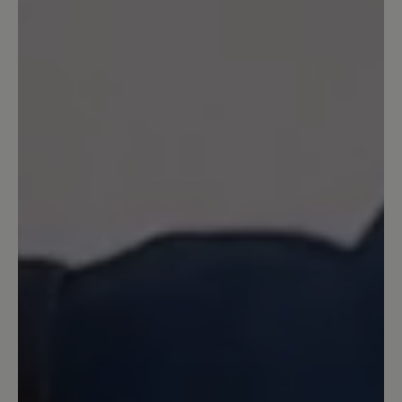
alltagstauglich. Sie besteht aus kleinen
Stollen, in denen sich Steinchen und
Splitt festsetzen. Man kommt damit sehr
schnell ins Rutschen. Habe bereits
verschiedene Bär-Schuhe getestet und
eher durchwachsende Erfahrungen
gemacht. Das Problem mit rutschigen,
unflexiblen Sohlen besteht auch bei
anderen Bär-Modellen. Für so einen
hohen Preis fehlt hier der Mehrwert.
(Frage an den Bär- Kundenservice: Es
werden anscheinend nicht alle meine
Bewertungen freigeschaltet. Hat das
einen Grund?)
16. August 2024 07:08