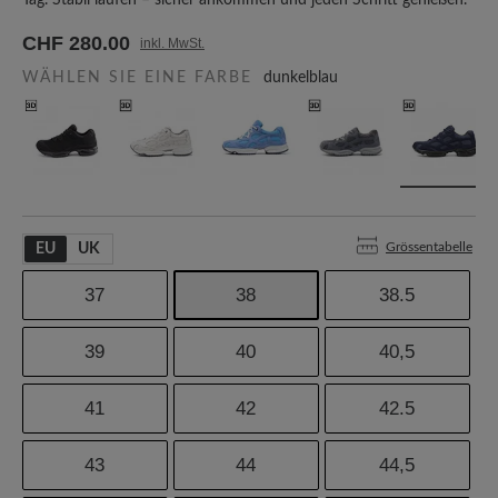
Tag. Stabil laufen – sicher ankommen und jeden Schritt genießen.
CHF 280.00
inkl. MwSt.
WÄHLEN SIE EINE FARBE
dunkelblau
Grössentabelle
EU
UK
37
38
38.5
39
40
40,5
41
42
42.5
43
44
44,5