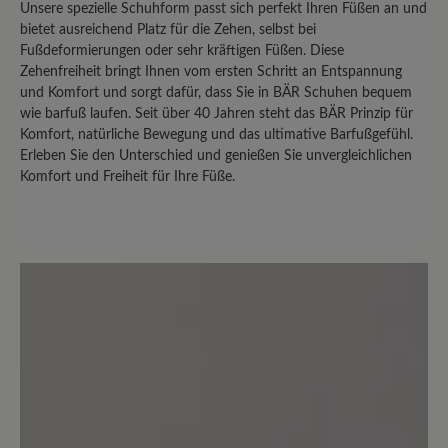
Unsere spezielle Schuhform passt sich perfekt Ihren Füßen an und
bietet ausreichend Platz für die Zehen, selbst bei
26. August 2023 13:44
Fußdeformierungen oder sehr kräftigen Füßen. Diese
Zehenfreiheit bringt Ihnen vom ersten Schritt an Entspannung
und Komfort und sorgt dafür, dass Sie in BÄR Schuhen bequem
Review with rating of 5 out of 5 stars
wie barfuß laufen. Seit über 40 Jahren steht das BÄR Prinzip für
Die Weite ist sehr bequem
Komfort, natürliche Bewegung und das ultimative Barfußgefühl.
Erleben Sie den Unterschied und genießen Sie unvergleichlichen
Komfort und Freiheit für Ihre Füße.
aber abrollen kann man kaum. Für
geschmeidiges Gehen ist dieser Schuh
leider nicht geeignet. Ich ziehe ihn nur
noch für Gartenarbeiten an.