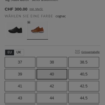
Tag. Stabil laufen - sicher ankommen.
CHF 300.00
inkl. MwSt.
WÄHLEN SIE EINE FARBE
cognac
Grössentabelle
EU
UK
37
38
38.5
39
40
40,5
41
42
42.5
43
44
44,5