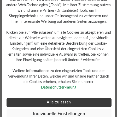
Sohlentyp
andere Web-Technologien („Tools“). Mit Ihrer Zustimmung nutzen
Endurance-Sohle aus PU-
wir und unsere Partner (Drittanbieter) Tools, um Ihr
Gummi
Shoppingerlebnis und unser Onlineangebot zu verbessern und
Ihnen interessante Werbung auf anderen Seiten anzuzeigen.
Klicken Sie auf "Alle zulassen" um alle Cookies zu akzeptieren und
direkt zur Webseite weiter zu navigieren, oder auf „Individuelle
Bewertungen lesen
Einstellungen“, um eine detaillierte Beschreibung der Cookie-
Kategorien und eine Übersicht der eingesetzten Cookies zu
erhalten sowie eine individuelle Auswahl zu treffen. Sie können
Ihre Einwilligung später jederzeit ändern / widerrufen.
2 von 2 Bewertungen
Weitere Informationen zu den eingesetzten Tools und der
Verwendung Ihrer Daten, welche wir und unsere Partner durch
4 von 5 Sternen
Average rating of 4 out of 5 stars
die Cookies erheben, erhalten Sie in unserer
Datenschutzerklärung
50%
Perfekt (1)
Alle zulassen
0%
Sehr gut (0)
Individuelle Einstellungen