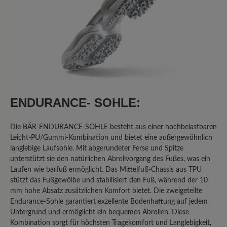
29. Februar 2024 18:30
Review with rating of 3 out of 5 stars
nur 3 Sterne
Die Passform dieser Schuhe ist gut. Die
Verarbeitung ist so weit OK. Die
ENDURANCE- SOHLE:
Schuhsohle allerdings ist sehr unflexibel
und nicht alltagstauglich. Sie besteht
Die BÄR-ENDURANCE-SOHLE besteht aus einer hochbelastbaren
aus kleinen Stollen, in denen sich
Leicht-PU/Gummi-Kombination und bietet eine außergewöhnlich
Steinchen und Splitt festsetzen. Man
langlebige Laufsohle. Mit abgerundeter Ferse und Spitze
kommt damit sehr schnell ins Rutschen.
unterstützt sie den natürlichen Abrollvorgang des Fußes, was ein
Laufen wie barfuß ermöglicht. Das Mittelfuß-Chassis aus TPU
Der Preis für die Schuhe ist
stützt das Fußgewölbe und stabilisiert den Fuß, während der 10
unangemessen hoch. Meine
mm hohe Absatz zusätzlichen Komfort bietet. Die zweigeteilte
Reklamation wurde von Bär leider
Endurance-Sohle garantiert exzellente Bodenhaftung auf jedem
abgewiesen und der Umtausch
Untergrund und ermöglicht ein bequemes Abrollen. Diese
abgelehnt. Habe bereits verschiedene
Kombination sorgt für höchsten Tragekomfort und Langlebigkeit,