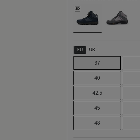
EU
UK
37
40
42.5
45
48