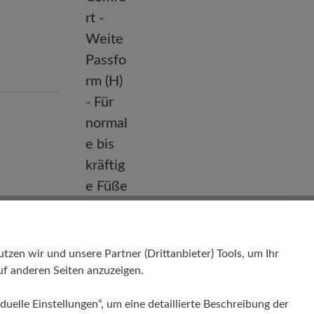
Passform
Comfort - Weite Passform (H) - Für
normale bis kräftige Füße
en wir und unsere Partner (Drittanbieter) Tools, um Ihr
f anderen Seiten anzuzeigen.
duelle Einstellungen“, um eine detaillierte Beschreibung der