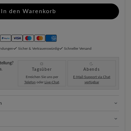
In den Warenkorb
endungen
Sicher & Vertrauenswürdig
Schneller Versand
tellung?
a.
Tagsüber
Abends
Erreichen Sie uns per
E-Mail-Support via Chat
Telefon
oder
Live-Chat
.
verfügbar
n
ssform mit 100% Zehenfreiheit. Natürlich geformte
llt.
 perfekte Balance aus edler, weicher Optik und
Schuhe geht, richten wir uns nach dem empfindlichsten