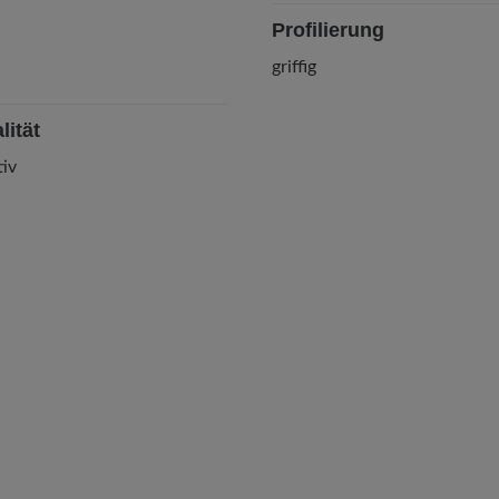
Profilierung
griffig
lität
iv