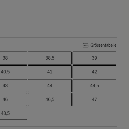
Grössentabelle
38
38.5
39
40,5
41
42
43
44
44,5
46
46,5
47
48,5