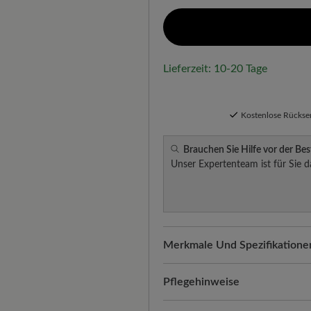
Lieferzeit: 10-20 Tage
Kostenlose Rücks
Brauchen Sie Hilfe vor der Bes
Unser Expertenteam ist für Sie d
Merkmale Und Spezifikatione
Freeyourfeet!
Die perfekte Pa
Schuhe, handgefertigt hergeste
Pflegehinweise
Komfort für jeden Schritt:
Die
Wenn es um die Pflege Ihrer 