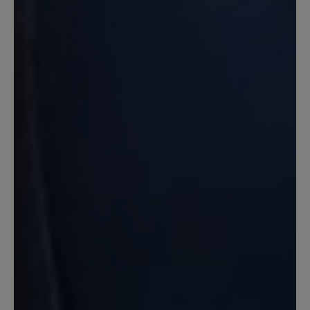
I am really pleased with these shoes.
They can be used in all kinds of weather
in all kinds of terrain. They are so very
comfortable - not least because I got
good advice from Bär customer service
before ordering the shoes: I use size 40
in women's shoes, but for these "unisex"
shoes it's size 39 for the same size. One
small minus, though: the soles are not as
slippery-free as you would expect from
Vibram. Grips/spikes are adviced for
walking in wet snow/sludge.
30. Mai 2021 06:14
Review with rating of 5 out of 5 stars
Sehr bequme Schuhe