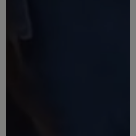
Ein Schuh der sehr leicht ist und schon
beim Anziehen geht es gut. Der Schuh
stützt gut das Gelenk. Ich habe die
blauen Schuhe genommen. Es ist schön,
dass es nicht zu eine einfache Farbe hat,
sondern mal hell und dunkel das Muster
gestaltet ist. Die Sohle sehr gut. Auch
mit Einlagen sehr gut. Den Schuh kann
ich nur empfehlen, auch gut für Frauen.
Ich trage Bär Schuhe seit Jahren.
26. März 2021 16:28
Review with rating of 4 out of 5 stars
Sicheres Gehen mit Hund