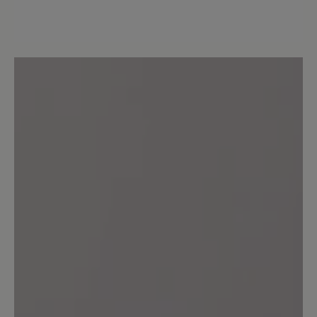
Review with rating of 5 out of 5 stars
Schnürung
sehr umständliche Schnürung,
bequemer Schuh für leichte
Wanderungen auf befestigten Wegen,
sichere, rutschfeste Sohle.
13. November 2022 08:58
Review with rating of 5 out of 5 stars
Fallen gross aus - normale Grösse
reicht locker
Ich trage Grösse 38,5 und habe die