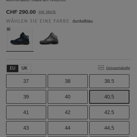
komfortabel. Stabil am Knöchel.
CHF 290.00
inkl. MwSt.
WÄHLEN SIE EINE FARBE
dunkelblau
Grössentabelle
EU
UK
37
38
38.5
39
40
40,5
41
42
42.5
43
44
44,5