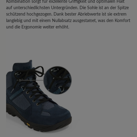
Kombination sorgt für exzellente Griffigkeit und optimalen Halt
Teilen Sie Ihre Erfahrungen mit dem
auf unterschiedlichsten Untergründen. Die Sohle ist an der Spitze
Produkt mit anderen Kunden.
schützend hochgezogen. Dank bester Abriebwerte ist sie extrem
langlebig und mit einem Nullabsatz ausgestattet, was den Komfort
und die Ergonomie weiter erhöht.
Schreiben Sie eine Bewertung
Sortiert nach
10
Bewertungen
21. Januar 2024 20:22
Review with rating of 5 out of 5 stars
Sehr gut- wasserdicht/Vollleder wäre
noch besser
Sehr guter Wanderschuh, der Breite