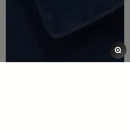
Review with rating of 5 out of 5 stars
Bewertung wurde gelöscht
Bewertung wurde gelöscht Bewertung
wurde gelöscht Bewertung wurde
gelöscht
28. Januar 2020 06:58
Review with rating of 4 out of 5 stars
Schade
nach der fussverschnürung fehlt eine
Schnürsenkelbremse so könnte ich den