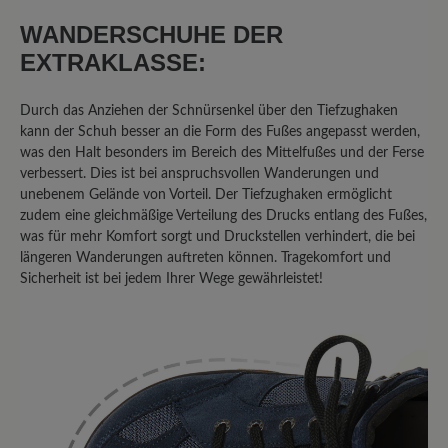
Zehenbox und Nullabsatz mit einer
WANDERSCHUHE DER
vernünftigen! Sohle die man wirklich
gebrauchen kann beim Wandern
EXTRAKLASSE:
verbindet. Trotz der für Barfußschuhe
dicken Sohle ist sie trotzdem sehr
Durch das Anziehen der Schnürsenkel über den Tiefzughaken
flexibel im Vergleich zu konventionellen
kann der Schuh besser an die Form des Fußes angepasst werden,
Wanderschuhsohlen. Also für
was den Halt besonders im Bereich des Mittelfußes und der Ferse
verbessert. Dies ist bei anspruchsvollen Wanderungen und
Wanderungen wo es nicht jeden Tag
unebenem Gelände von Vorteil. Der Tiefzughaken ermöglicht
regnen soll ein sehr guter Schuh! Wenn
zudem eine gleichmäßige Verteilung des Drucks entlang des Fußes,
der Schuh jetzt noch aus Vollleder wäre
was für mehr Komfort sorgt und Druckstellen verhindert, die bei
dann wäre es der wirklich perfekte
längeren Wanderungen auftreten können. Tragekomfort und
Barfußwanderschuh für mich. Achja und
Sicherheit ist bei jedem Ihrer Wege gewährleistet!
der Schaft könnte etwas höher sein fürs
Geröll. Der Bergkomfort Wanderstiefel
von Bär ist ja aus Leder aber den finde
ich zu steif.
7. Januar 2024 16:30