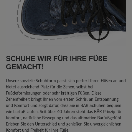
Review with rating of 5 out of 5 stars
Bequemer Laufschuh
Ich suchte einen guten Laufschuh für
tägliche Spaziergänge mit dem Hund.
Dieser Schuh ist sehr bequem, der Fuß
SCHUHE WIR FÜR IHRE FÜßE
hat Platz. Ich bin an sich sehr zufrieden
GEMACHT!
damit. Leider kommt dann doch
irgendwann das Wasser durch, wobei
Unsere spezielle Schuhform passt sich perfekt Ihren Füßen an und
der Schuh nicht als wasserdicht
bietet ausreichend Platz für die Zehen, selbst bei
beworben wurde, sondern nur als
Fußdeformierungen oder sehr kräftigen Füßen. Diese
wasserabweisend. Insofern kann ich
Zehenfreiheit bringt Ihnen vom ersten Schritt an Entspannung
sagen: alles TOP
und Komfort und sorgt dafür, dass Sie in BÄR Schuhen bequem
wie barfuß laufen. Seit über 40 Jahren steht das BÄR Prinzip für
Komfort, natürliche Bewegung und das ultimative Barfußgefühl.
Erleben Sie den Unterschied und genießen Sie unvergleichlichen
14. April 2023 10:14
Komfort und Freiheit für Ihre Füße.