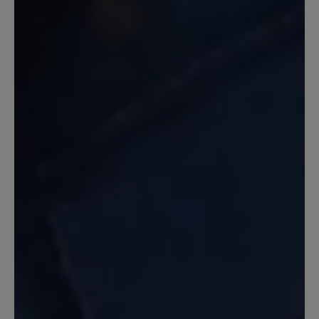
Ich habe lange gesucht, weil meine
geliebten Altomonte nicht mehr im
Sortiment sind. Endlich habe ich die
passenden Stiefel gefunden. Allerdings
musste ich mich erst an sie gewöhnen,
sprich einlaufen. Die Sohle ist fest, das
soll sie ja auch sein. Allerdings hätte ich
einen Vorschlag für die Lasche/Zunge.
Die Unterseite ist ebenfalls aus
Wildleder, daher rutschen die Socken
beim Reinschlupfen nach hinten, beim
Rausschlüpfen werden die Socken
ausgezogen. Ich fände es besser, wenn
die Unterseite aus demselben Material
wie die Fütterung des Schuhe wäre.
4. Februar 2021 04:09