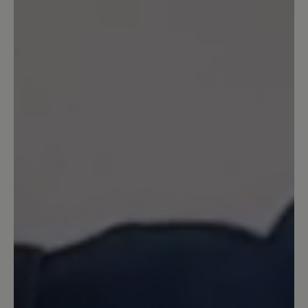
22. Mai 2022 13:05
Review with rating of 5 out of 5 stars
Arnstein
Wo man diesen Schuh trägt, gibt es
keine Probleme mehr.👍. Reinhard
Künzel
11. Januar 2022 16:42
Review with rating of 5 out of 5 stars
Very comfortable, I am well pleased