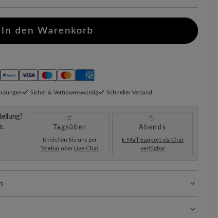
In den Warenkorb
endungen
Sicher & Vertrauenswürdig
Schneller Versand
tellung?
a.
Tagsüber
Abends
Erreichen Sie uns per
E-Mail-Support via Chat
Telefon
oder
Live-Chat
.
verfügbar
n
ssform mit 100% Zehenfreiheit. Natürlich geformte
llt.