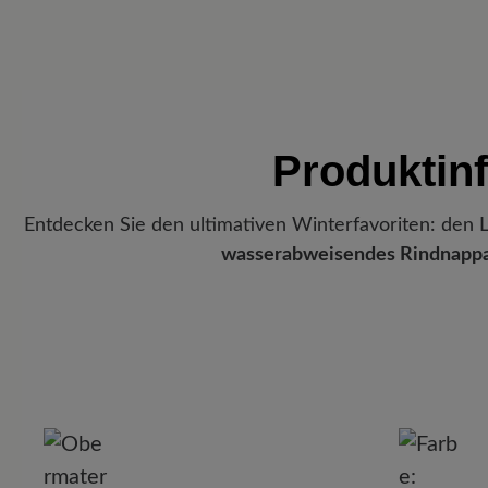
Produktin
Entdecken Sie den ultimativen Winterfavoriten: den La
wasserabweisendes Rindnappa
P