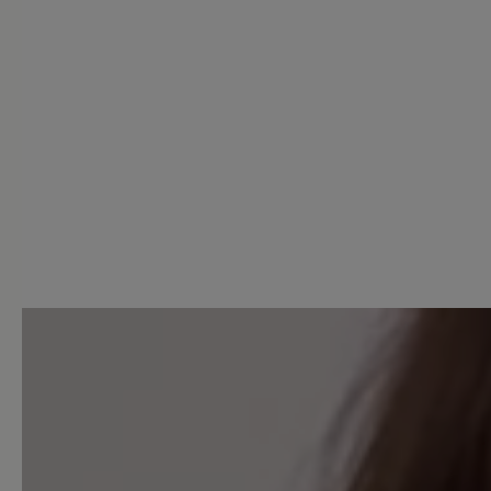
2 von 2 Bewertungen
4 von 5 Sternen
Average rating of 4 out of 5 
Perfekt (0)
Sehr gut (2)