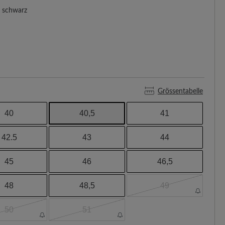
schwarz
Grössentabelle
40
40,5
41
42.5
43
44
45
46
46,5
48
48,5
49
50
51