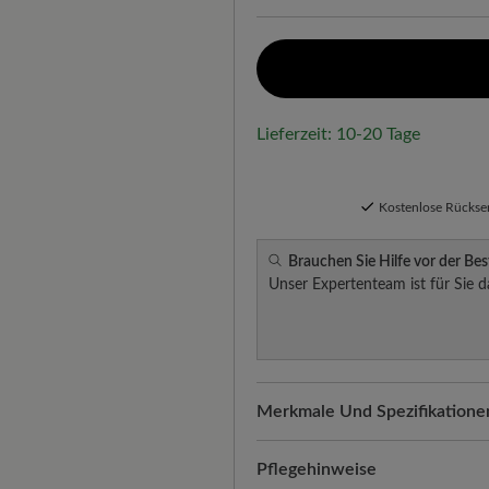
Lieferzeit: 10-20 Tage
Kostenlose Rücks
Brauchen Sie Hilfe vor der Bes
Unser Expertenteam ist für Sie d
Merkmale Und Spezifikatione
Freeyourfeet!
Die perfekte Pa
Schuhe, handgefertigt hergeste
Pflegehinweise