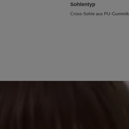
Sohlentyp
Cross-Sohle aus PU-Gummik
22. Februar 2026 10:19
stars
0%
Review with rating of 4
Super Stiefel
100%