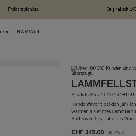
Freiheitspioniere
Original seit 19
ires
BÄR Welt
LAMMFELLST
Produkt-Nr.:
1127-181-07,0
Kundenfavorit bei den jährlic
wärmer, als echtes Lammfellfut
Butterweiches, robustes 2mm R
CHF 345.00
inkl. MwSt.