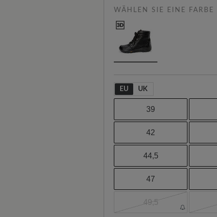
WÄHLEN SIE EINE FARBE
EU
UK
39
42
44,5
47
49,5