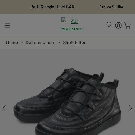
in content
Barfuß beginnt bei BÄR.
Service & Hilfe
Home
Damenschuhe
Stiefeletten
Skip image gallery