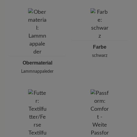
ein.
BÄR GmbH
Pleidelsheimer Str. 15/1, 74321 Bietigheim-Bissingen,
Deutschland
E-Mail:
kundenbetreuung@baer-schuhe.ch
Telefon: 0800 88 62 63
Farbe
schwarz
Obermaterial
Lammnappaleder