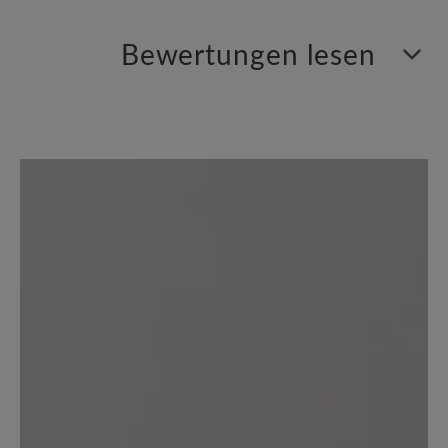
Bewertungen lesen
0 von 0 Bewertungen
Average rating of 0 out of 5 stars
Geben Sie eine Bewertung
Teilen Sie Ihre Erfahrungen mit dem
Produkt mit anderen Kunden.
Schreiben Sie eine Bewertung