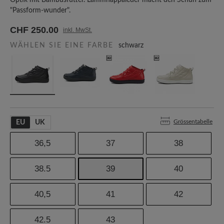
Optik mit Bambusfutter. Lammnappaleder macht den Schuh zum
"Passform-wunder".
CHF 250.00
inkl. MwSt.
WÄHLEN SIE EINE FARBE
schwarz
Grössentabelle
EU
UK
36,5
37
38
38.5
39
40
40,5
41
42
42.5
43