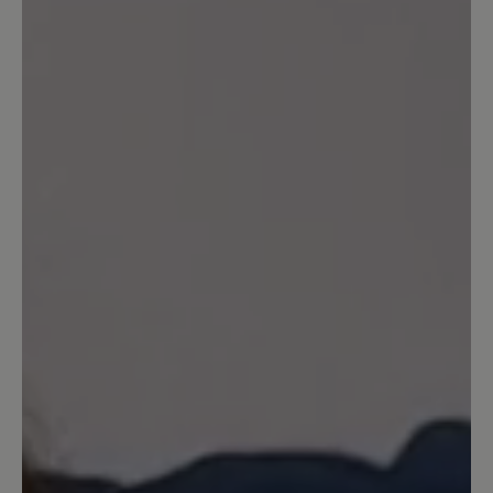
Schreiben Sie eine Bewertung
Sortiert nach
7
Bewertungen
18. Juli 2024 13:33
Review with rating of 3 out of 5 stars
Entsprechen nicht der
Beschreibung
Die Schuhe sind hübsch, bequem,
passen zu vielem und vor allem passen
sie mir. Deshalb behalte ich sie.
Allerdings ist die Farbe im Gegensatz