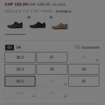
CHF 155.00
CHF 185.00
inkl. MwSt.
WÄHLEN SIE EINE FARBE
dunkelgrau
Grössentabelle
EU
UK
36,5
37
38
38.5
39
40
40,5
41
42
42.5
43