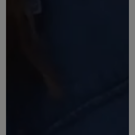
geschlossen ist,- auch für wärmere Tage
geeignet. Leider muß man bei Nässe
aufpassen, da kann es passieren, dass
man ausrutscht. Man hat durch die
Sohle eher ein Barfuß Gefühl und im
Zehenbereich viel Platz
15. Februar 2024 15:04
Review with rating of 3 out of 5 stars
oben zu eng
Wunderschöner Schuh, der aber leider
nicht so weich ist wie er auf dem Foto
aussieht. Der Vorderfuß ist richtig
bequem, aber leider passt er nicht um
meinen Knöchel , zu eng. - Geht leider