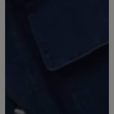
zurück
13. Juni 2022 18:43
Review with rating of 5 out of 5 stars
nichts für kleine Leute?
ich hätte auch gerne solche schönen
Schuhe, hab sie schon oft im Geschäft
anprobiert, leider passt mir nur die
Größe 3 ;-(
27. April 2022 12:42
Review with rating of 5 out of 5 stars