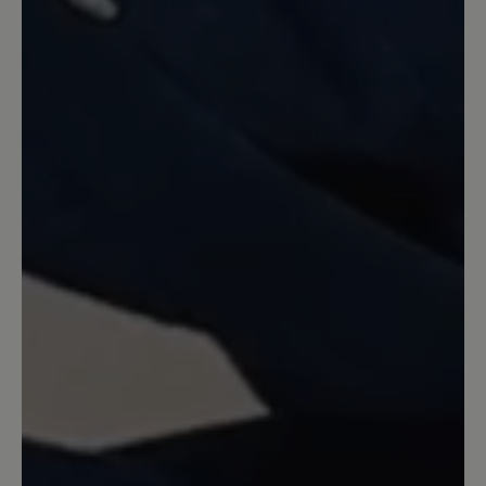
Meine momentanen
Lieblingsschuhe
Toller Schuh mit Barfußfeeling. Ich
werde mir auf jeden Fall noch ein Paar
zulegen. Verarbeitung top, Farbe genau
wie auf den Bildern und eine dünne,
biegsame Sohlen.
27. April 2022 12:03
Review with rating of 5 out of 5 stars
Sehr anschmiegsam
Der Schuh passt perfekt bei meinen
doch recht breiten Füßen mit Hallux. Er