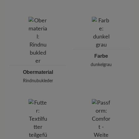
BÄR
BÄR GmbH
Pleidelsheimer Str. 15/1, 74321 Bietigheim-Bissingen,
Deutschland
E-Mail:
kundenbetreuung@baer-schuhe.ch
Telefon: 0800 88 62 63
Farbe
dunkelgrau
Obermaterial
Rindnubukleder