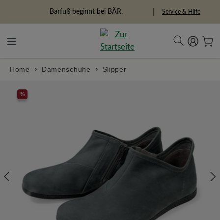
in content
Barfuß beginnt bei BÄR.
Service & Hilfe
Home
Damenschuhe
Slipper
Skip image gallery
%