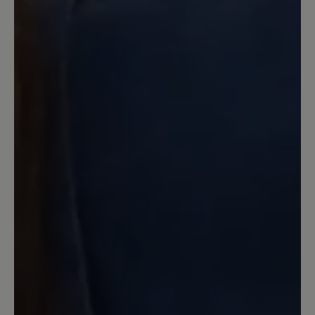
zum Foto nicht dunkelgrau sondern
deutlich heller. Dunkeln die noch nach?
Das Leder ist weder supersoft noch
knautschig sondern sehr steif. An der
harten Kante habe ich mir beim ersten
Tragen an der Ferse gleich mal Blasen
gelaufen und das mit Socken, obwohl
die Schuhe zum barfuß tragen
empfohlen werden. Schade.
18. Juni 2024 06:42
Review with rating of 4 out of 5 stars
Bequem aber bei Nässe rutschig
Der Schuh ist sehr bequem, obwohl er