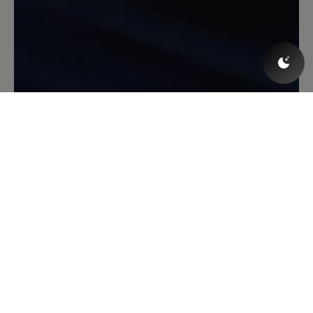
schmiegt sich gut an den Fuß. Ich habe
den Schuh in Toffee und er passt zu
Röcken wie zu Hosen, da er gut am
Knöchel anliegt.
13. Oktober 2021 12:24
Review with rating of 5 out of 5 stars
Eine zweite Haut!
Ich bin mit diesem Produkt überaus
zufrieden. Der Schuh sitzt wie ein
Handschuh, schmiegt sich total an den
Fuß an, was man vor allem beim
Barfußlaufen merkt. Ich habe noch nie
vorher einen Schuh besessen, den man