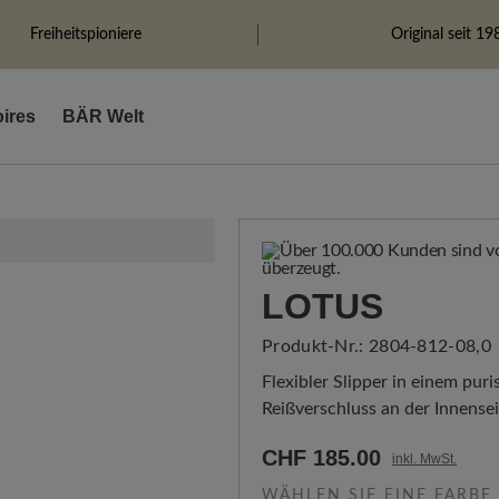
Freiheitspioniere
Original seit 19
ires
BÄR Welt
LOTUS
Produkt-Nr.:
2804-812-08,0
Flexibler Slipper in einem pur
Reißverschluss an der Innensei
CHF 185.00
inkl. MwSt.
WÄHLEN SIE EINE FARBE