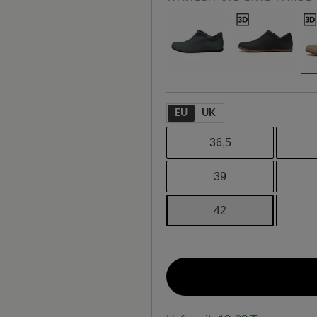
EU
UK
36,5
39
42