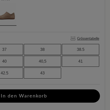
Grössentabelle
37
38
38.5
40
40,5
41
42.5
43
In den Warenkorb