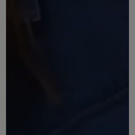
mit den Zehensocken sind sie mir
einfach zu eng 🫣 gerade für den großen
Zeh.
17. Mai 2024 08:29
Review with rating of 5 out of 5 stars
Toller Sneaker
Den Schuh habe ich mir in weiß bestellt.
Er sieht sehr gut aus und liegt gut am
Fuß. Besonders gut gefällt mir, das die
Laufsohle dunkel ist aber der Rand weiß.
Das macht den Schuh elegant, so dass er
auch zu schickerer kleidung gut zu
tragen ist. Der Seitenreißverschluss ist