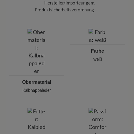
Hersteller/Importeur gem.
ein.
Produktsicherheitsverordnung
BÄR
BÄR GmbH
Pleidelsheimer Str. 15/1, 74321 Bietigheim-Bissingen,
Deutschland
E-Mail:
kundenbetreuung@baer-schuhe.ch
Farbe
Telefon: 0800 88 62 63
weiß
Obermaterial
Kalbnappaleder