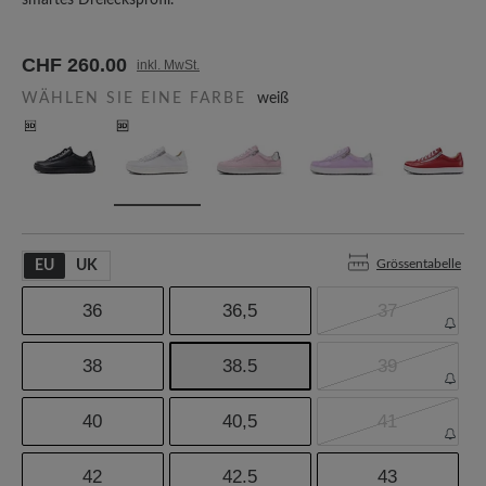
smartes Dreiecksprofil.
CHF 260.00
inkl. MwSt.
WÄHLEN SIE EINE FARBE
weiß
Grössentabelle
EU
UK
36
36,5
37
38
38.5
39
40
40,5
41
42
42.5
43