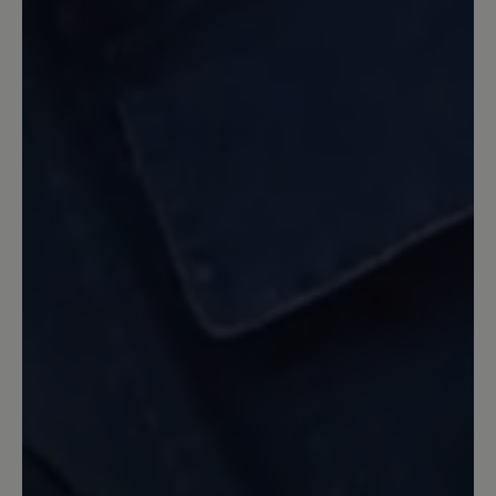
sehr parktisch, das mag ich sehr und
kenne es auch von anderen Schuhen
von BÄR (trage nur BÄR-Schuhe). Auch
die Lackausführung in schwarz sieht
super aus. Allerdings trag ich kein
schwarz. Auch die Korkeinlegesohle ist
sehr angenehm, besonderes in der
warmen Jahreszeit. Diese kenn ich
schon aus dem Modell Ellen und bin
damit schon sehr zufrieden. Insgesamt
kann ich das Modell weiterempfehlen.
12. Mai 2024 11:53
Review with rating of 5 out of 5 stars
schöner Schuh