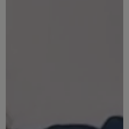
Produkt mit anderen Kunden.
Schreiben Sie eine Bewertung
Sortiert nach
1
-
10
von
11
Bewertungen
24. Mai 2026 11:49
Review with rating of 5 out of 5 stars
Sehr schöne und bequeme Schuhe.
Bin schon längere Zeit Bär-Schuhe-
Trägerin. Die Schuhe sind nicht billig.
Aber, die Qualität spricht für sich.
Absolute Kaufempfehlung.