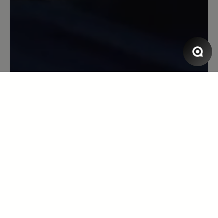
in schwarz auch bestellt, genau solch ein
guter Schuh und hier sind die
Schnürsenkel in der richtigen Länge
dabei gewesen. Ich kann diesen Schuh
einfach empfehlen. Ich habe eine
Haglundferse/Fersensporn und kann
damit nun endlich wieder besser laufen.
27. November 2020 13:17
Review with rating of 5 out of 5 stars
Have 2 pairs
I love these.Have two pairs already and
if they weren't so expensive, I would
purchase another. I am hoping for black
shoe with with sole and all white shoe.