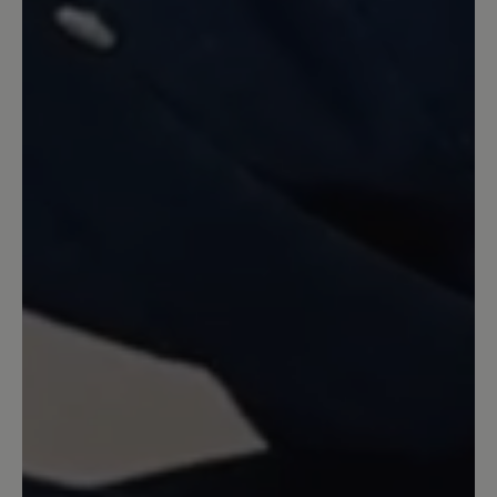
leider rutsch ich mit der Ferse ständig
raus, ich werde ihn mir eine 1/2
Nummer kleiner bestellen.
23. Februar 2024 05:41
Review with rating of 5 out of 5 stars
Toller Schuh!
Ich habe zuerst den Schuh in weiß
bestellt und ich war total davon
begeistert davon. Super leicht, weich,
toll für langen Stadtbummel, im Büro ...
einfach überall! Schnürsenkel fallen sehr
kurz aus, die können kaum zugebunden
werden. Ich habe mir noch diesen Schuh