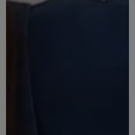
1. Juli 2025 12:55
Review with rating of 5 out of 5 stars
Tolle Schuhe in modernem Stil
Ich habe mir (unter anderem) diese
Schuhe in schwarz/leo bestellt und
finde sie Mega schön. Tolles Design,
passt zu fast allem und sieht einfach toll
aus. Ich freue mich, dass es BÄR Schuhe
auch mal in modernen Farben und
Materialien gibt. Bin selber noch jung,
habe aber breite Füße. Da sind die
Schuhe von BÄR perfekt. Ich würde mir
allerdings wünschen, dass die Schuhe
vorne noch etwas mehr Platz haben 😊