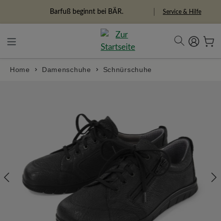
in content
Barfuß beginnt bei BÄR.
Service & Hilfe
Home
Damenschuhe
Schnürschuhe
Skip image gallery