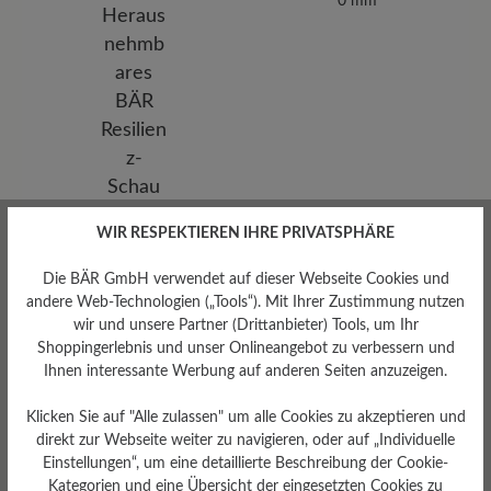
0 mm
WIR RESPEKTIEREN IHRE PRIVATSPHÄRE
Die BÄR GmbH verwendet auf dieser Webseite Cookies und
andere Web-Technologien („Tools“). Mit Ihrer Zustimmung nutzen
wir und unsere Partner (Drittanbieter) Tools, um Ihr
Shoppingerlebnis und unser Onlineangebot zu verbessern und
Ihnen interessante Werbung auf anderen Seiten anzuzeigen.
Herausnehmbares
Klicken Sie auf "Alle zulassen" um alle Cookies zu akzeptieren und
Fußbett
direkt zur Webseite weiter zu navigieren, oder auf „Individuelle
Herausnehmbares BÄR
Einstellungen“, um eine detaillierte Beschreibung der Cookie-
Resilienz-Schaum-Fußbett: 3
Kategorien und eine Übersicht der eingesetzten Cookies zu
mm mit Lederbezug