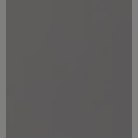
25%
Sehr gut (1)
0%
Gut (0)
0%
Akzeptierbar (0)
0%
Unbefriedigend (0)
Geben Sie eine Bewertung
Teilen Sie Ihre Erfahrungen mit dem
Produkt mit anderen Kunden.
Schreiben Sie eine Bewertung