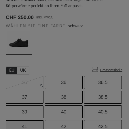
Volleder-Sneaker daher, der sich beim Tragen durch die
Körperwärme perfekt an Ihren Fuß anpasst.
CHF 250.00
inkl. MwSt.
WÄHLEN SIE EINE FARBE
schwarz
Grössentabelle
EU
UK
35
36
36,5
37
38
38.5
39
40
40,5
41
42
42.5