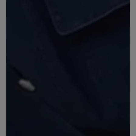
Sohle ist allerdings auf Holzböden oder
auf Fußmatten und bei Nässe etwas
glatt. Ich hoffe, dass sich das noch mit
der Zeit etwas verläuft. Denoch ein sehr
gefälliger Schuh, den ich nicht mehr
missen möchte.
9. Februar 2021 09:22
Review with rating of 5 out of 5 stars
Miriam schwarz...
Dieser Schuh sitzt perfekt, ist super
verarbeitet, das Leder ist weich genug
für meine empfindlichen Füße.
Besonders dankbar bin ich für die
kompetente, verständnisvolle