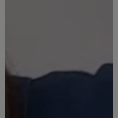
Sortiert nach
4
Bewertungen
25. November 2025 13:23
Review with rating of 5 out of 5 stars
Der ideale Schuh für Problemfüsse
In diesem Schuh kann ich sehr gut
laufen (ich bin über 70 und habe Hallux
Rigidus). Trotz allem Komfort, den dieser
Schuh bietet, ist er sehr leicht, was ich
sehr schätze. Nur im Winter und bei
Nässe muss man aufpassen, denn die
Sohle ist leicht rutschig.
22. Februar 2023 16:54