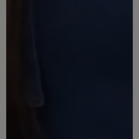
Review with rating of 5 out of 5 stars
Robuster City-Schuh
Sehr bequem, mit viel Platz auch für
hohe, breite Füße mit Halux. Dämpft gut
auf Pflasterstraßen, Beton etc. Fällt
relativ groß aus. Ich habe eine warme
Sohle eingelegt, damit läuft es sich im
Winter ganz hervorragend. Muss man
beim Anprobieren aber berücksichtigen.
Sehr gut ist der Reißverschluss. So muss
man nicht dauernd an den Schnüren
rumnesteln. Nachteil: ziemlich schwer -
gibt aber auch Stabilität.