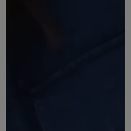
30. Oktober 2022 18:50
Review with rating of 4 out of 5 stars
Miriam in Cognac
Das ist ein sehr schöner Schuh. Er sitzt
wirlich gut am Fuß. Allerdings habe ich
ihn mit einem Fußbett 6mm (Pro-
Motion) ausgestattet. Das ist
fantastisch. Den Seitenreißverschluss
für den schnell Einstieg mag ich sehr
und kenne ihn auch vom Modell
Jolanda. Die Farbe Cognac stimmt
allerdings nicht so ganz. Es ist eher ein
etwas dunkleres Braun. Da ich aber
schon lange nach einen Schuh in der
Farbe Braun oder sogar Mokkabraun
suche, gefällt mir diese Farbe gut. Die