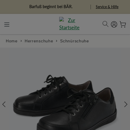
in content
Barfuß beginnt bei BÄR.
Freiheitspioniere
Service & Hilfe
Home
Herrenschuhe
Schnürschuhe
Skip image gallery