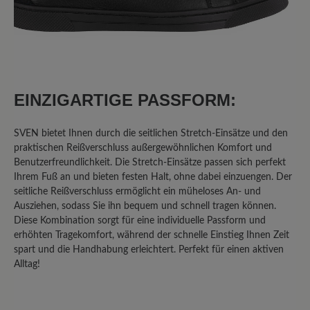
Ein sehr bequemer Schuh. Dank
seitlichem Reißverschluss und
Gummizug perfekt für meine Füße. Da
ich unter Neuropathie im linken Fuß
EINZIGARTIGE PASSFORM:
leide, bin ich froh diesen leichten und
trotzdem stabilen Schuh gefunden zu
haben
SVEN bietet Ihnen durch die seitlichen Stretch-Einsätze und den
praktischen Reißverschluss außergewöhnlichen Komfort und
Benutzerfreundlichkeit. Die Stretch-Einsätze passen sich perfekt
Ihrem Fuß an und bieten festen Halt, ohne dabei einzuengen. Der
23. März 2025 09:14
seitliche Reißverschluss ermöglicht ein müheloses An- und
Ausziehen, sodass Sie ihn bequem und schnell tragen können.
Diese Kombination sorgt für eine individuelle Passform und
Review with rating of 5 out of 5 stars
erhöhten Tragekomfort, während der schnelle Einstieg Ihnen Zeit
Super bequem
spart und die Handhabung erleichtert. Perfekt für einen aktiven
Alltag!
Ich habe diese Schuhe für meinen Mann
gekauft. Er ist super mit ihnen zufrieden.