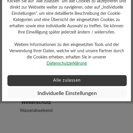
Klicken Sie auf "Alle zulassen" um alle Cookies zu akzeptieren und
direkt zur Webseite weiter zu navigieren, oder auf „Individuelle
Einstellungen“, um eine detaillierte Beschreibung der Cookie-
Sohlentyp
Kategorien und eine Übersicht der eingesetzten Cookies zu
erhalten sowie eine individuelle Auswahl zu treffen. Sie können
Sneaker-Sohle Herren aus
100% Naturkautschuk
Ihre Einwilligung später jederzeit ändern / widerrufen.
Weitere Informationen zu den eingesetzten Tools und der
Verwendung Ihrer Daten, welche wir und unsere Partner durch
die Cookies erheben, erhalten Sie in unserer
Datenschutzerklärung
Alle zulassen
Individuelle Einstellungen
Wetterschutz
Wasserabweisend