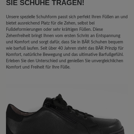
SIE SCHUHE TRAGEN!
Geben Sie eine Bewertung
Unsere spezielle Schuhform passt sich perfekt Ihren Füßen an und
bietet ausreichend Platz für die Zehen, selbst bei
Fußdeformierungen oder sehr kräftigen Füßen. Diese
Teilen Sie Ihre Erfahrungen mit dem
Zehenfreiheit bringt Ihnen vom ersten Schritt an Entspannung
Produkt mit anderen Kunden.
und Komfort und sorgt dafür, dass Sie in BÄR Schuhen bequem
wie barfuß laufen. Seit über 40 Jahren steht das BÄR Prinzip für
Schreiben Sie eine Bewertung
Komfort, natürliche Bewegung und das ultimative Barfußgefühl.
Erleben Sie den Unterschied und genießen Sie unvergleichlichen
Komfort und Freiheit für Ihre Füße.
Sortiert nach
4
Bewertungen
3. August 2025 18:54
Review with rating of 5 out of 5 stars
Perfekter Schuh