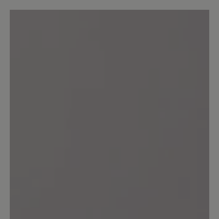
Der Schuh ist leicht und durch den
Reißverschluss praktisch anzuziehen.
Die gleichzeitige Schnürung passt den
Schuh wunderbar an. Dazu sieht er sehr
sportlich aus.
12. März 2021 14:46
Review with rating of 5 out of 5 stars
Hineinschlüpfen und sich
wohlfühlen
Ein genialer Schuh, zeitlos im Design
und super in der Passform, leicht und
trotzdem robust, ein angenehmer
Tragekomfort. Gut, dass es Bär gibt.