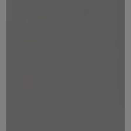
13. März 2020 12:13
Review with rating of 5 out of 5 stars
Toller Sitz, klasse Look
Diese Schuhe passen in cognac super zu
meiner grünen Jeans o.ä. Reißverschluss
ist ein Hingucker und die Svennys sitzen
großartig. Toller Schuh.