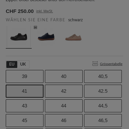
Zipper. Unser Bestseller unter den Herrenschuhen!
CHF 250.00
inkl. MwSt.
WÄHLEN SIE EINE FARBE
schwarz
Grössentabelle
EU
UK
39
40
40,5
41
42
42.5
43
44
44,5
45
46
46,5