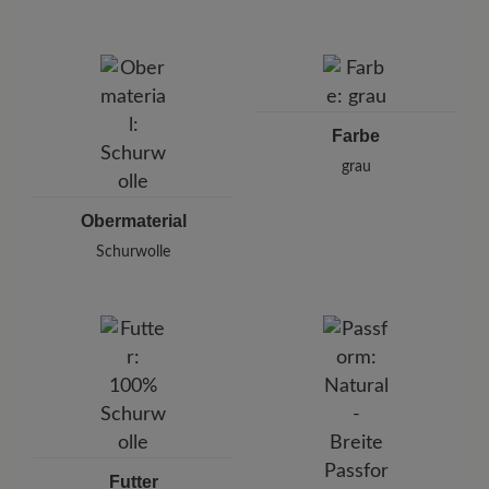
Marke: Hooijer Footwear
Hooijer Footwear Group
Hanzepoort 26, 7575 Oldenzaal, Niederlande
E-Mail:
sales@hooijerfootwear.com
Farbe
grau
Obermaterial
Schurwolle
Futter