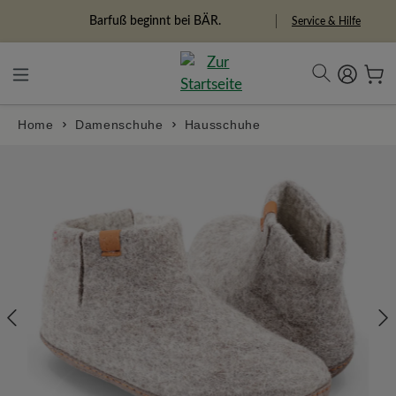
in content
Barfuß beginnt bei BÄR.
Service & Hilfe
Home
Damenschuhe
Hausschuhe
Skip image gallery