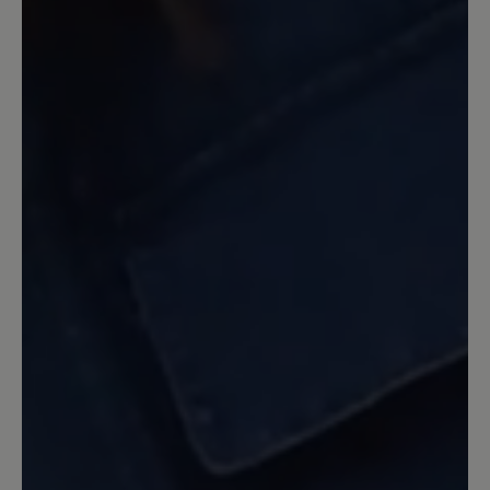
Review with rating of 5 out of 5 stars
Mein bester Hausschuh
Passt. Ist warm und weich. Die Sohle
aus mit Leder bezogenem Filz bietet ein
perfektes Barfußgefühl. Ich brauche
allerdings einen Schuhlöffel, wenn ich
den Tofvel mit Wollsocken anziehen will.
Bauartbedingt!
30. Dezember 2022 18:31
Review with rating of 5 out of 5 stars
Rundum zufrieden!
Noch nie konnte ich in Pantoffeln so gut