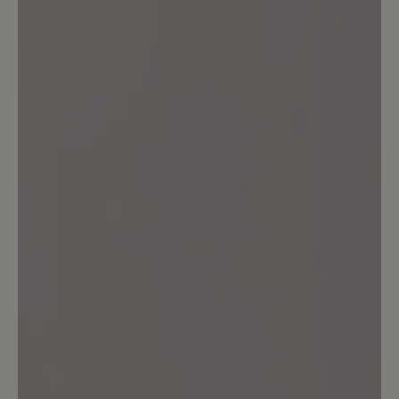
11%
Sehr gut (1)
0%
Gut (0)
0%
Akzeptierbar (0)
0%
Unbefriedigend (0)
Geben Sie eine Bewertung
Teilen Sie Ihre Erfahrungen mit dem
Produkt mit anderen Kunden.
Schreiben Sie eine Bewertung
Sortiert nach