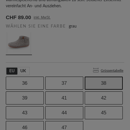
wärmespeichernd und atmungsaktiv zu sein. Seitlicher Einschnitt
vereinfacht An- und Ausziehen.
CHF 89.00
inkl. MwSt.
WÄHLEN SIE EINE FARBE
grau
Grössentabelle
EU
UK
36
37
38
39
41
42
43
44
45
46
47