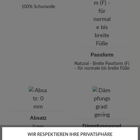
100% Schurwolle
Passform
Natural - Breite Passform (F)
- für normale bis breite Füße
Absatz
Dämpfungsgrad
0 mm
WIR RESPEKTIEREN IHRE PRIVATSPHÄRE
gering