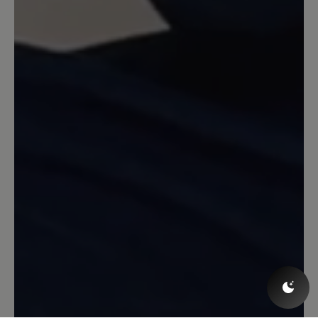
bestellen.
26. November 2020 16:16
Review with rating of 5 out of 5 stars
Keine Überraschung!
Ein spitzen Schuh, für Haus und
Wohnmobil. Die Beschreibung durch
Bär ist absolut richtig!
16. März 2020 09:41
Review with rating of 5 out of 5 stars
Warm, roomy, handmade in Nepal