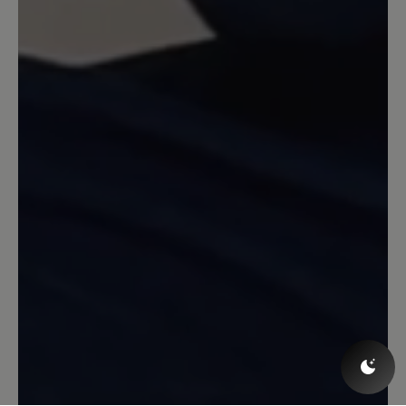
bestellen.
26. November 2020 16:16
Review with rating of 5 out of 5 stars
Keine Überraschung!
Ein spitzen Schuh, für Haus und
Wohnmobil. Die Beschreibung durch
Bär ist absolut richtig!
16. März 2020 09:41
Review with rating of 5 out of 5 stars
Warm, roomy, handmade in Nepal