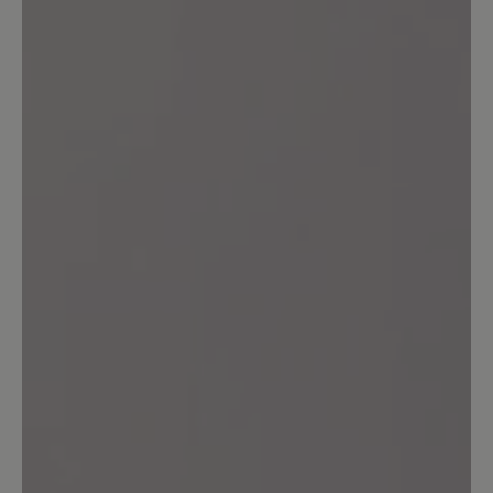
11%
Sehr gut (1)
0%
Gut (0)
0%
Akzeptierbar (0)
0%
Unbefriedigend (0)
Geben Sie eine Bewertung
Teilen Sie Ihre Erfahrungen mit dem
Produkt mit anderen Kunden.
Schreiben Sie eine Bewertung
Sortiert nach