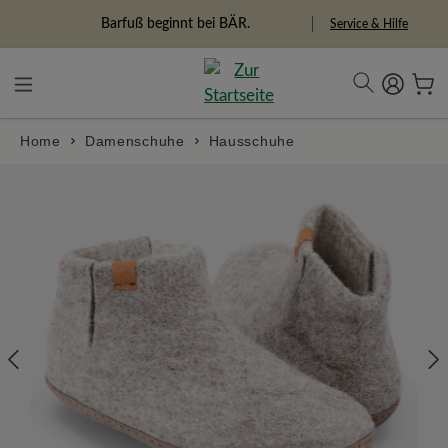
in content
Barfuß beginnt bei BÄR.
Service & Hilfe
Home
Damenschuhe
Hausschuhe
Skip image gallery