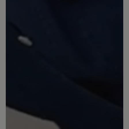
laufen. Bemerkenswert finde ich auch,
wie mühelos das An- und Ausziehen
geht. Es fühlt sich sehr gut an, wie der
Schuh den Fuß umschließt, auch wegen
der angenehmen Höhe. Die Pantoffeln
sehen sehr gut aus; und die Füße
werden schön warm gehalten. Noch nie
hatte ich so teure Pantoffeln, aber auch
noch nie so gute.
16. Dezember 2022 15:37
Review with rating of 5 out of 5 stars
Tofvel
Diese Hausschuhe fallen leider sehr
klein aus. Mindestens 1 Nr. größer