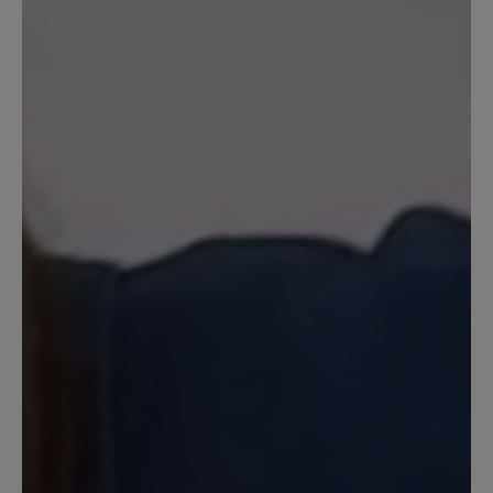
9
Bewertungen
4. April 2025 13:53
Review with rating of 4 out of 5 stars
Neuer Hausschuh
Seit einigen Tagen trage ich jetzt diesen
Schuh. Am Anfang kam mir das Laufen
komisch vor, als ob der Fuß zur Seite
kippt. Inzwischen habe ich mich aber
daran gewöhnt. Den Einstieg in den
Schuh mit Hilfe eines Schuhlöffels kann
ich bestätigen. Ich hoffe er wird
genauso lange halten, wie sein
Vorgänger, den ich auch bei Bär Schuhe
vor 25 Jahren kaufte.