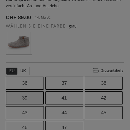
wärmespeichernd und atmungsaktiv zu sein. Seitlicher Einschnitt
vereinfacht An- und Ausziehen.
CHF 89.00
inkl. MwSt.
WÄHLEN SIE EINE FARBE
grau
Grössentabelle
EU
UK
36
37
38
39
41
42
43
44
45
46
47