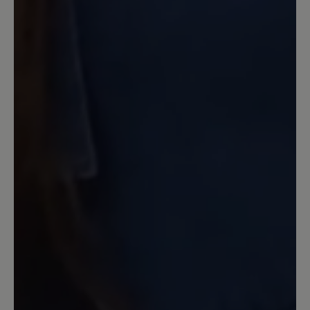
22. April 2023 17:24
Review with rating of 5 out of 5 stars
Tofvel - mein Traum-Hausschuh
Mein absoluter Traum-Hausschuh, den
ich 365 Tage im Jahr trage. Super
bequem, äußerst kuschelig, wärmend im
Winter, aber auch super zu tragen im
Sommer und außerdem noch schick.
Einfach der perfekte Hausschuh.
17. März 2023 11:42