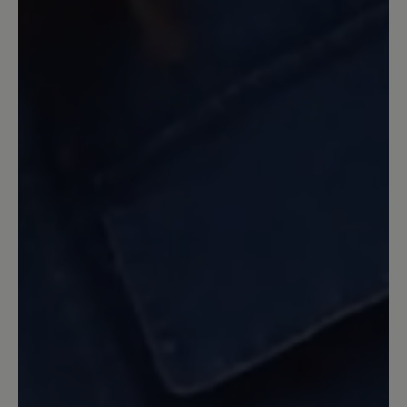
Review with rating of 5 out of 5 stars
Mein bester Hausschuh
Passt. Ist warm und weich. Die Sohle
aus mit Leder bezogenem Filz bietet ein
perfektes Barfußgefühl. Ich brauche
allerdings einen Schuhlöffel, wenn ich
den Tofvel mit Wollsocken anziehen will.
Bauartbedingt!
30. Dezember 2022 18:31
Review with rating of 5 out of 5 stars
Rundum zufrieden!
Noch nie konnte ich in Pantoffeln so gut