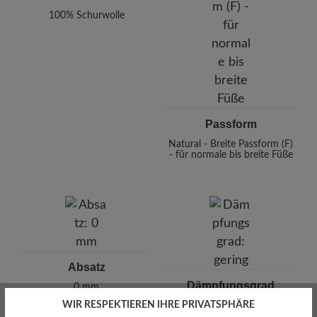
100% Schurwolle
Passform
Natural - Breite Passform (F)
- für normale bis breite Füße
Absatz
Dämpfungsgrad
0 mm
WIR RESPEKTIEREN IHRE PRIVATSPHÄRE
gering