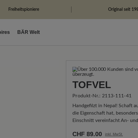
Freiheitspioniere
Original seit 19
ires
BÄR Welt
TOFVEL
Produkt-Nr.:
2113-111-41
Handgefilzt in Nepal! Schaft 
die Eigenschaft hat, besonder
Einschnitt vereinfacht An- un
CHF 89.00
inkl. MwSt.