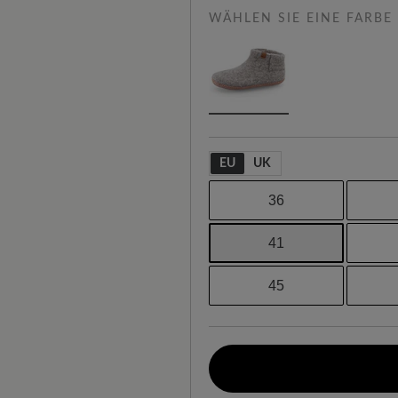
WÄHLEN SIE EINE FARBE
EU
UK
36
41
45