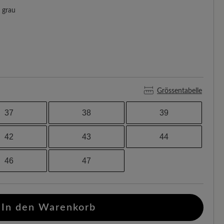
grau
Grössentabelle
37
38
39
42
43
44
46
47
In den Warenkorb