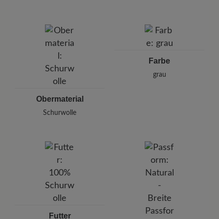
Marke: Hooijer Footwear
Hooijer Footwear Group
Hanzepoort 26, 7575 Oldenzaal, Niederlande
E-Mail:
sales@hooijerfootwear.com
Farbe
grau
Obermaterial
Schurwolle
Futter