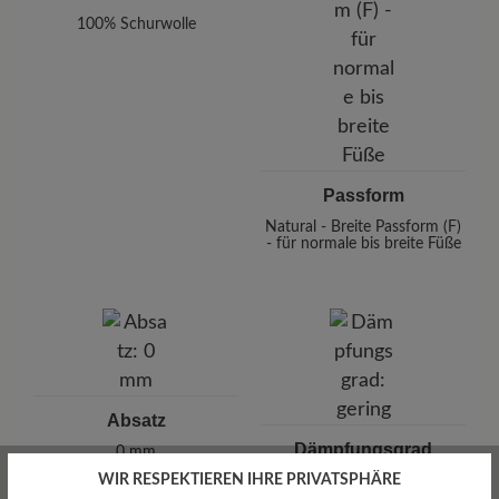
100% Schurwolle
Passform
Natural - Breite Passform (F)
- für normale bis breite Füße
Absatz
Dämpfungsgrad
0 mm
WIR RESPEKTIEREN IHRE PRIVATSPHÄRE
gering