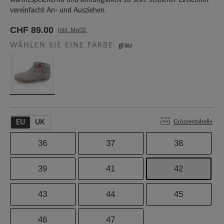
wärmespeichernd und atmungsaktiv zu sein. Seitlicher Einschnitt
vereinfacht An- und Ausziehen.
CHF 89.00
inkl. MwSt.
WÄHLEN SIE EINE FARBE
grau
Grössentabelle
EU
UK
36
37
38
39
41
42
43
44
45
46
47