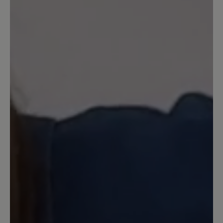
9
Bewertungen
4. April 2025 13:53
Review with rating of 4 out of 5 stars
Neuer Hausschuh
Seit einigen Tagen trage ich jetzt diesen
Schuh. Am Anfang kam mir das Laufen
komisch vor, als ob der Fuß zur Seite
kippt. Inzwischen habe ich mich aber
daran gewöhnt. Den Einstieg in den
Schuh mit Hilfe eines Schuhlöffels kann
ich bestätigen. Ich hoffe er wird
genauso lange halten, wie sein
Vorgänger, den ich auch bei Bär Schuhe
vor 25 Jahren kaufte.