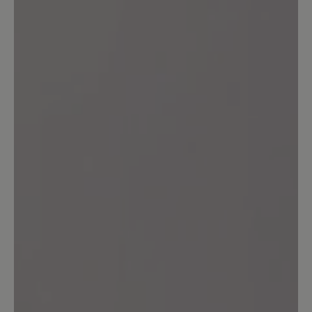
11%
Sehr gut (1)
0%
Gut (0)
0%
Akzeptierbar (0)
0%
Unbefriedigend (0)
Geben Sie eine Bewertung
Teilen Sie Ihre Erfahrungen mit dem
Produkt mit anderen Kunden.
Schreiben Sie eine Bewertung
Sortiert nach