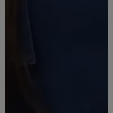
22. April 2023 17:24
Review with rating of 5 out of 5 stars
Tofvel - mein Traum-Hausschuh
Mein absoluter Traum-Hausschuh, den
ich 365 Tage im Jahr trage. Super
bequem, äußerst kuschelig, wärmend im
Winter, aber auch super zu tragen im
Sommer und außerdem noch schick.
Einfach der perfekte Hausschuh.
17. März 2023 11:42