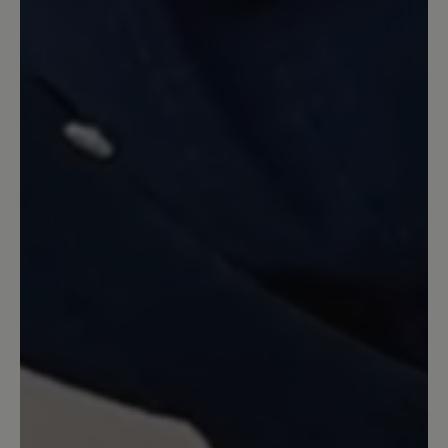
laufen. Bemerkenswert finde ich auch,
wie mühelos das An- und Ausziehen
geht. Es fühlt sich sehr gut an, wie der
Schuh den Fuß umschließt, auch wegen
der angenehmen Höhe. Die Pantoffeln
sehen sehr gut aus; und die Füße
werden schön warm gehalten. Noch nie
hatte ich so teure Pantoffeln, aber auch
noch nie so gute.
16. Dezember 2022 15:37
Review with rating of 5 out of 5 stars
Tofvel
Diese Hausschuhe fallen leider sehr
klein aus. Mindestens 1 Nr. größer