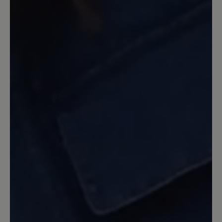
Review with rating of 5 out of 5 stars
Mein bester Hausschuh
Passt. Ist warm und weich. Die Sohle
aus mit Leder bezogenem Filz bietet ein
perfektes Barfußgefühl. Ich brauche
allerdings einen Schuhlöffel, wenn ich
den Tofvel mit Wollsocken anziehen will.
Bauartbedingt!
30. Dezember 2022 18:31
Review with rating of 5 out of 5 stars
Rundum zufrieden!
Noch nie konnte ich in Pantoffeln so gut