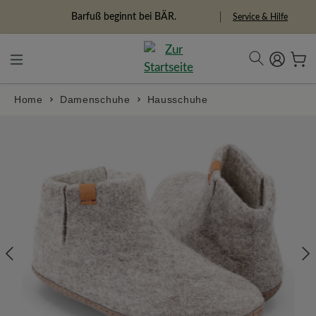
in content
Barfuß beginnt bei BÄR.
Service & Hilfe
Home
Damenschuhe
Hausschuhe
Skip image gallery