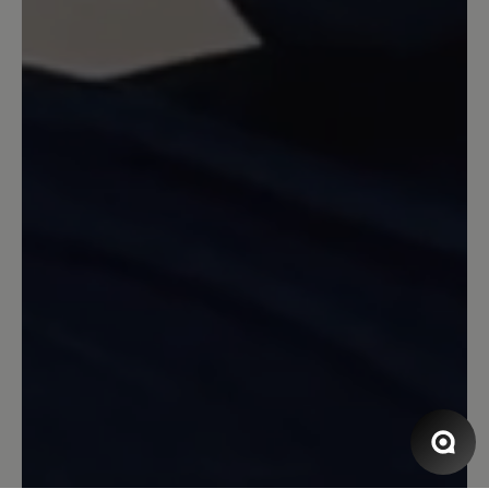
bestellen.
26. November 2020 16:16
Review with rating of 5 out of 5 stars
Keine Überraschung!
Ein spitzen Schuh, für Haus und
Wohnmobil. Die Beschreibung durch
Bär ist absolut richtig!
16. März 2020 09:41
Review with rating of 5 out of 5 stars
Warm, roomy, handmade in Nepal