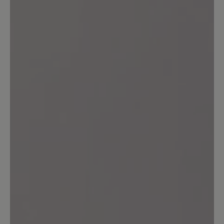
11%
Sehr gut (1)
0%
Gut (0)
0%
Akzeptierbar (0)
0%
Unbefriedigend (0)
Geben Sie eine Bewertung
Teilen Sie Ihre Erfahrungen mit dem
Produkt mit anderen Kunden.
Schreiben Sie eine Bewertung
Sortiert nach