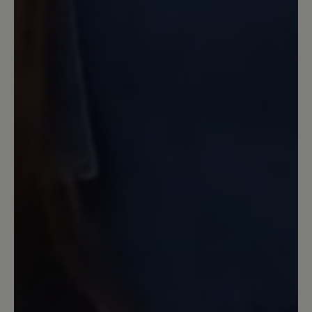
22. April 2023 17:24
Review with rating of 5 out of 5 stars
Tofvel - mein Traum-Hausschuh
Mein absoluter Traum-Hausschuh, den
ich 365 Tage im Jahr trage. Super
bequem, äußerst kuschelig, wärmend im
Winter, aber auch super zu tragen im
Sommer und außerdem noch schick.
Einfach der perfekte Hausschuh.
17. März 2023 11:42