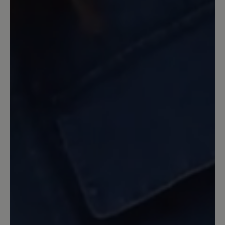
Review with rating of 5 out of 5 stars
Mein bester Hausschuh
Passt. Ist warm und weich. Die Sohle
aus mit Leder bezogenem Filz bietet ein
perfektes Barfußgefühl. Ich brauche
allerdings einen Schuhlöffel, wenn ich
den Tofvel mit Wollsocken anziehen will.
Bauartbedingt!
30. Dezember 2022 18:31
Review with rating of 5 out of 5 stars
Rundum zufrieden!
Noch nie konnte ich in Pantoffeln so gut