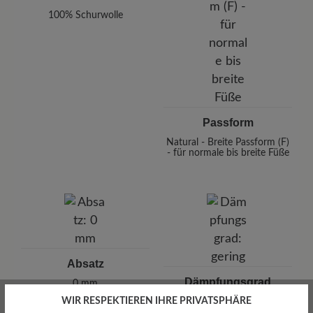
100% Schurwolle
Passform
Natural - Breite Passform (F)
- für normale bis breite Füße
Absatz
Dämpfungsgrad
0 mm
WIR RESPEKTIEREN IHRE PRIVATSPHÄRE
gering