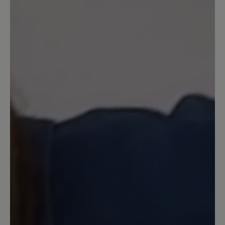
9
Bewertungen
4. April 2025 13:53
Review with rating of 4 out of 5 stars
Neuer Hausschuh
Seit einigen Tagen trage ich jetzt diesen
Schuh. Am Anfang kam mir das Laufen
komisch vor, als ob der Fuß zur Seite
kippt. Inzwischen habe ich mich aber
daran gewöhnt. Den Einstieg in den
Schuh mit Hilfe eines Schuhlöffels kann
ich bestätigen. Ich hoffe er wird
genauso lange halten, wie sein
Vorgänger, den ich auch bei Bär Schuhe
vor 25 Jahren kaufte.