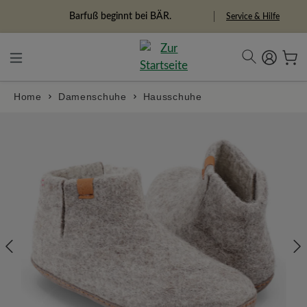
in content
Barfuß beginnt bei BÄR.
Service & Hilfe
Home
Damenschuhe
Hausschuhe
Skip image gallery