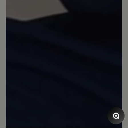
bestellen.
26. November 2020 16:16
Review with rating of 5 out of 5 stars
Keine Überraschung!
Ein spitzen Schuh, für Haus und
Wohnmobil. Die Beschreibung durch
Bär ist absolut richtig!
16. März 2020 09:41
Review with rating of 5 out of 5 stars
Warm, roomy, handmade in Nepal