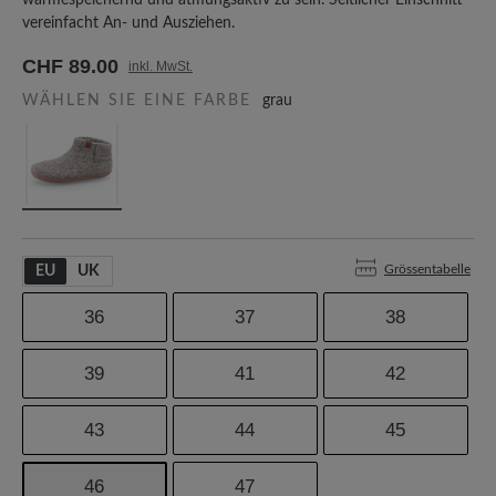
wärmespeichernd und atmungsaktiv zu sein. Seitlicher Einschnitt
vereinfacht An- und Ausziehen.
CHF 89.00
inkl. MwSt.
WÄHLEN SIE EINE FARBE
grau
Grössentabelle
EU
UK
36
37
38
39
41
42
43
44
45
46
47