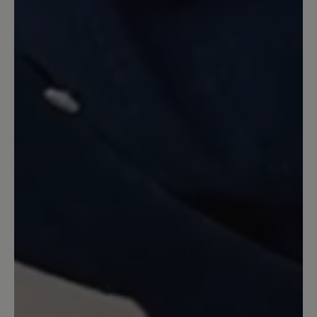
laufen. Bemerkenswert finde ich auch,
wie mühelos das An- und Ausziehen
geht. Es fühlt sich sehr gut an, wie der
Schuh den Fuß umschließt, auch wegen
der angenehmen Höhe. Die Pantoffeln
sehen sehr gut aus; und die Füße
werden schön warm gehalten. Noch nie
hatte ich so teure Pantoffeln, aber auch
noch nie so gute.
16. Dezember 2022 15:37
Review with rating of 5 out of 5 stars
Tofvel
Diese Hausschuhe fallen leider sehr
klein aus. Mindestens 1 Nr. größer