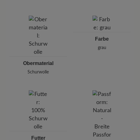
Marke: Hooijer Footwear
Hooijer Footwear Group
Hanzepoort 26, 7575 Oldenzaal, Niederlande
E-Mail:
sales@hooijerfootwear.com
Farbe
grau
Obermaterial
Schurwolle
Futter