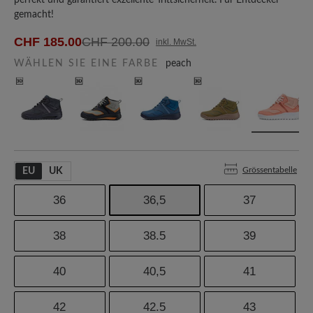
perfekt und garantiert exzellente Trittsicherheit. Für Entdecker
gemacht!
CHF 185.00
CHF 200.00
inkl. MwSt.
WÄHLEN SIE EINE FARBE
peach
Grössentabelle
EU
UK
36
36,5
37
38
38.5
39
40
40,5
41
42
42.5
43