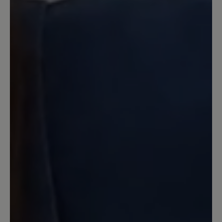
jetzt mal reklamiert, weil ich finde, dass
das bei normaler Nutzung und guter
Pflege der Schuhe nach einem 1/2 Jahr
nicht sein sollte.
Unser Kommentar: Vielen Dank für Ihr
Feedback. Schade, dass Sie unzufrieden sind.
Bitte wenden Sie sich wegen des Mangels
gerne an unsere Reklamationsabteilung.
15. November 2025 13:59
Review with rating of 5 out of 5 stars
TrailLiteTex
Grade angekommen, passen die
Wanderschuhe perfekt! Endlich Schuhe,