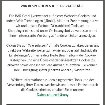
WIR RESPEKTIEREN IHRE PRIVATSPHÄRE
Dämpfungsgrad
Gewicht Ca. Pro Schuh
hoch
Die BÄR GmbH verwendet auf dieser Webseite Cookies und
438 gr
andere Web-Technologien („Tools“). Mit Ihrer Zustimmung nutzen
wir und unsere Partner (Drittanbieter) Tools, um Ihr
Shoppingerlebnis und unser Onlineangebot zu verbessern und
Ihnen interessante Werbung auf anderen Seiten anzuzeigen.
Klicken Sie auf "Alle zulassen" um alle Cookies zu akzeptieren und
direkt zur Webseite weiter zu navigieren, oder auf „Individuelle
Einstellungen“, um eine detaillierte Beschreibung der Cookie-
Kategorien und eine Übersicht der eingesetzten Cookies zu
Schafthöhe Ca
erhalten sowie eine individuelle Auswahl zu treffen. Sie können
Funktionalität
11 cm
Ihre Einwilligung später jederzeit ändern / widerrufen.
Atmungsaktiv
Weitere Informationen zu den eingesetzten Tools und der
Verwendung Ihrer Daten, welche wir und unsere Partner durch
die Cookies erheben, erhalten Sie in unserer
Datenschutzerklärung