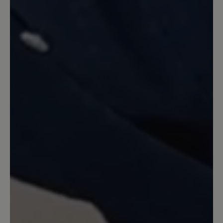
der passt, mit dem man gut und
schmerzfrei laufen kann und der auch
noch gut aussieht. Dies ist , dank dem
"Bärenteam" mit diesem Schuh
gelungen! Perfekt! Nun gehe ich wieder
gerne wandern. Herzlichen Dank dafür!
30. Juli 2025 10:45
Review with rating of 1 out of 5 stars
nicht regentauglich
Diese Schuhe halten nicht, was sie
versprechen. Sie sind nicht wasserdicht.
Unser Kommentar: Vielen Dank für die
Rückmeldung. Sollte der Schuh nicht