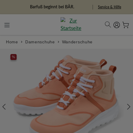
in content
Barfuß beginnt bei BÄR.
Service & Hilfe
Home
Damenschuhe
Wanderschuhe
Skip image gallery
%