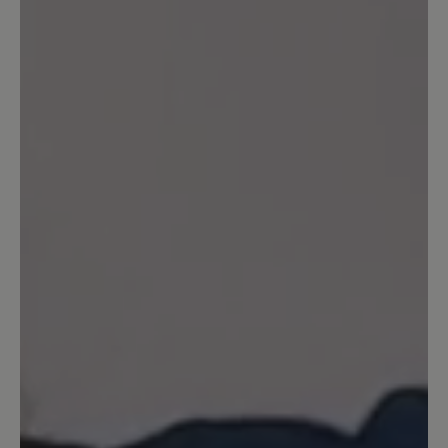
Sortiert nach
6
Bewertungen
23. März 2026 17:13
Review with rating of 1 out of 5 stars
Nach knapp sech Monaten
Tragzeit....
Ein Schuh den ich im Winter sehr gerne
getragen habe. Habe warme und
trockne Füsse gehabt. Leider ist der
Innenstoff hinten im Fersenbereich und
bei einem Schuh vorne kaputt. Habe das