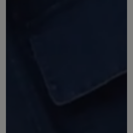
locker schnüren, dass nachher der
Mittelfuß nicht ordentlich "verschnürt"
ist und somit auch der Knickschutz für
die Knöchel nicht wirklich funktioniert.
Zu dem Preis ein gravierendes Manko!
Schade.
23. Oktober 2025 16:00
Review with rating of 5 out of 5 stars
Traillite Tex (in blau)
Als Frau mit Lip-Lymphödem an beiden
Beinen, Einlagen wegen Kniearthrose
und Schuhgröße 44 ist es mehr als
schwierig einen Schuh zu bekommen