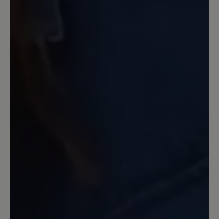
mit denen ich gerne losgehe!
31. Oktober 2025 11:32
Review with rating of 3 out of 5 stars
Gut, aber...
Die Zehenfreiheit ist super, absolutes
Wohlgefühl im Schuh, rutschfeste
Sohle, ausreichend wasserdicht, es gibt
sogar brauchbare Farben zur Auswahl,
ABER: die Schnürung ist aus meiner
Sicht eine Fehlkonstruktion. Man
kommt kaum in den Schuh rein, weil die
Schnürsenkel im oberen Teil des Schuhs
fest in ihren Ösen sind (nicht über
Haken laufen). Man muss sie also so