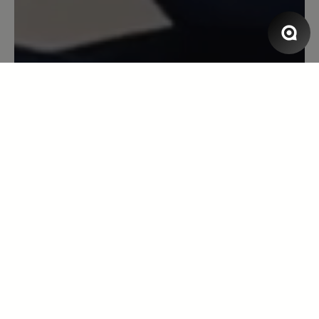
wasserdicht sein, dürfen Sie Ihn gerne zur
Begutachtung einsenden.
14. Februar 2025 06:40
Review with rating of 5 out of 5 stars
Ein Schuh für alle Fälle
Ich trage diesen Schuh seit Wochen bei
jedem Wetter, egal, ob es kalt ist, der
wärmt auch, oder bei Regen, die Füße
bleiben trocken. Ich habe die Farbe in
blau, sieht toll aus, man kann helle
Hosen tragen, wie auch dunkel, die
Schuhe bringen einen fröhlichen Blick.
Trägt man mehr dicke Socken, dann