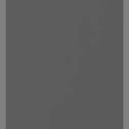
50%
Perfekt (3)
0%
Sehr gut (0)
17%
Gut (1)
0%
Akzeptierbar (0)
33%
Unbefriedigend (2)
Geben Sie eine Bewertung
Teilen Sie Ihre Erfahrungen mit dem
Produkt mit anderen Kunden.
Schreiben Sie eine Bewertung