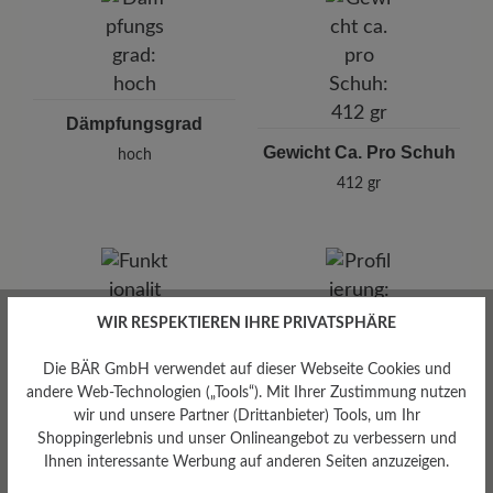
Dämpfungsgrad
Gewicht Ca. Pro Schuh
hoch
412 gr
WIR RESPEKTIEREN IHRE PRIVATSPHÄRE
Profilierung
Die BÄR GmbH verwendet auf dieser Webseite Cookies und
griffig
andere Web-Technologien („Tools“). Mit Ihrer Zustimmung nutzen
Funktionalität
wir und unsere Partner (Drittanbieter) Tools, um Ihr
Shoppingerlebnis und unser Onlineangebot zu verbessern und
Atmungsaktiv
Ihnen interessante Werbung auf anderen Seiten anzuzeigen.