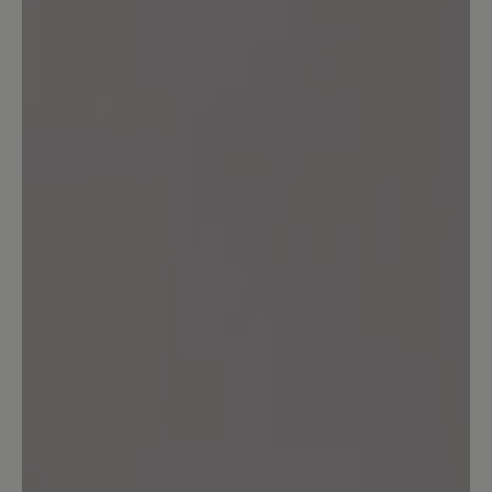
ein schönwetterschuh .ein kurzer gang
durch nasses gras bewirkt nasse füße.
für einen wanderschuh eine unmögliche
eigenschaft.zum ersten mal bin ich von
einem baer schuh sehr enttäuscht. ich
rate vom kauf ab
Unser Kommentar: Wir verarbeiten in
diesem Textil-Schuh keine Membran -
versprechen also keine Wasserdichtheit. Uns
ist bei diesem Modell die Atmungsaktivität
besonders wichtig. Ihr BÄR Kundenservice
19. Oktober 2021 10:52
Review with rating of 5 out of 5 stars