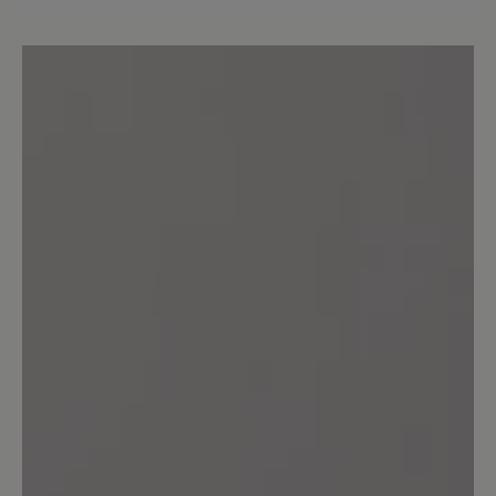
Review with rating of 2 out of 5 stars
Fersenfutter mangelhaft
Ein bequemer Freizeitschuh den ich
sehr gerne trage. Leider ist das
Fersenfutter nicht aus Leder sondern
aus einem Synthetikmaterial, das sich
bei mir innerhalb von wenigen Monaten
durchwetzt. Bei diesem Preis ist eine
solche Materialqualität nicht akzeptabel.
21. Oktober 2023 14:18
Review with rating of 5 out of 5 stars
transeuropa 2.0