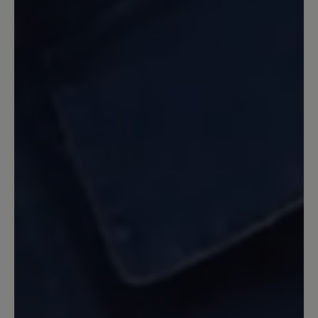
Nicht allwetterfest, da durch das Netz
Wasser eindringen kann. Dafür habe ich
ihn aber auch nicht gekauft. Gleich beim
ersten Tragen 45 Minuten Nordic
walking damit gemacht. Keine Blasen,
keine Beschwerden. Etwas schwer, aber
dadurch auch stabil. Ich nutze ihn
hauptsächlich in unwegsamem Gelände
und habe immer einen guten Stand. Ich
bin sehr zufrieden. Einziger Grund zur
Beschwerde: Der Schnürsenkel ist jetzt
gerissen nach erst ca 1/2 Jahr (wobei ich
die Schuhe nur am Wochenende trage,
also nicht sehr oft). Aber ich bin
trotzdem sehr zufrieden.
13. März 2020 08:18