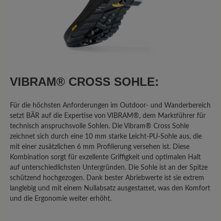
Review with rating of 2 out of 5 stars
Schönwetterwanderschuh - nur für
Trockenwanderungen zu empfehlen
Ich "teste" den Schuh jetzt seit zwei
Jahren. Er ist bequem und die Ferse
VIBRAM® CROSS SOHLE:
wird gut gehalten. Ganz großes Defizit
(für einen Wanderschuh!) ist die
Für die höchsten Anforderungen im Outdoor- und Wanderbereich
Tatsache, dass man ihn ausschließlich
setzt BÄR auf die Expertise von VIBRAM®, dem Marktführer für
bei trockenem Wetter nutzen kann.
technisch anspruchsvolle Sohlen. Die Vibram® Cross Sohle
Sobald es auch nur nieselt, sind die
zeichnet sich durch eine 10 mm starke Leicht-PU-Sohle aus, die
Socken durch. (Bei der Herrenversion
mit einer zusätzlichen 6 mm Profilierung versehen ist. Diese
ist es übrigens nicht so extrem. Die trägt
Kombination sorgt für exzellente Griffigkeit und optimalen Halt
mein Mann und hat das "nasse Socken
auf unterschiedlichsten Untergründen. Die Sohle ist an der Spitze
Problem" nicht in dem Ausmaß.)
schützend hochgezogen. Dank bester Abriebwerte ist sie extrem
langlebig und mit einem Nullabsatz ausgestattet, was den Komfort
und die Ergonomie weiter erhöht.
3. Juli 2024 12:23