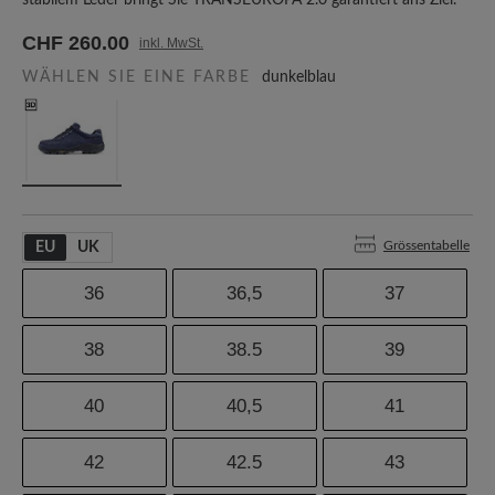
stabilem Leder bringt Sie TRANSEUROPA 2.0 garantiert ans Ziel.
CHF 260.00
inkl. MwSt.
WÄHLEN SIE EINE FARBE
dunkelblau
Grössentabelle
EU
UK
36
36,5
37
38
38.5
39
40
40,5
41
42
42.5
43