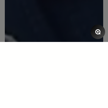
Review with rating of 5 out of 5 stars
Toller Laufschuh
Toller Laufschuh, super bequem, Blasen
ein Fremdwort, erster Sportschuh der
einigermaßen Wasserdicht ist. Leider
löst sich die Innenpolsterung
inzwischen auf - nach gefühlten
3000km bei Wind und Wetter und über
10 Jahren Tragedauer und mind. 3
neuen Sohlen. P.S. Habe heute neue
Bestellt...