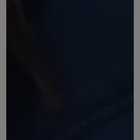
Jetzt wollte ich ein neues Paar
Transeuropa 2.0 nachkaufen und war
sehr enttäüscht über den Komfort - und
Qualitätsverlust. Keine 6-
Lochschnürung mehr. Keine üblich gute
Polsterung der Zunge und auch
Einsparungen der Innenpolsterung, so
daß die gleiche Größe um 1 Nummer zu
groß war. Ich habe die Schuhe
zurückgegeben. Leider.
13. März 2020 11:07
Review with rating of 5 out of 5 stars
Ein guter Laufschuh
Ein guter Schuh, stabil, Zehenfreiheit.