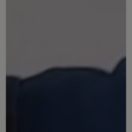
Einfach Perfekt
Ich habe den Schuh zwar erst kurz aber
kann jetzt schon sagen, reinschlüpfen
und sich einfach nur wohlfühlen :-) ...
Das habe ich schon lange nicht mehr
erlebt, er trägt sich wirklich angenehm
leicht und passt super. Vielen Dank für
den tollen Schuh.
16. März 2020 08:02
Review with rating of 4 out of 5 stars
Zufrieden
Der Schuh ist in Ordnung. Er bietet