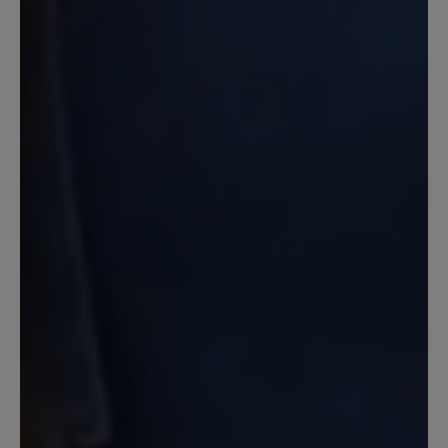
tatsächlich sehr breite Freiheit für
Zehen. Ich habe sehr viel breitere Füße
wie es Normalerweise üblich ist. Leider
macht der Schuh tatsächlich bei langen
Wanderungen von Ca 10km oder mehr
Blasen an den Füßen. Das wurde auch in
anderen Bewertungen die ich gelesen
habe geschrieben und das ist richtig.
13. März 2020 12:20
Review with rating of 4 out of 5 stars
Nachkauf Transeuropa 2.0
Ich hatte in den letzten 10 Jahren neben
anderen Bär-Schuhen den Transeuropa.