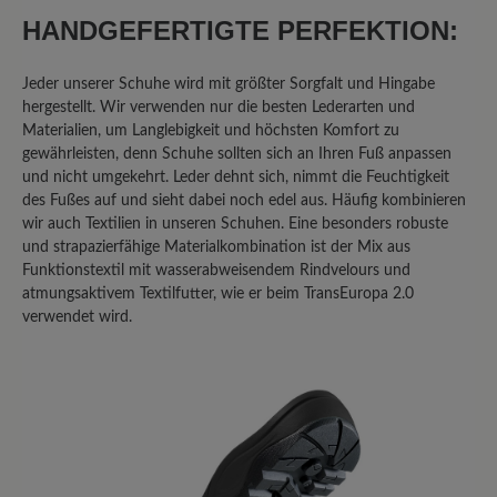
0%
Unbefriedigend (0)
HANDGEFERTIGTE PERFEKTION:
Jeder unserer Schuhe wird mit größter Sorgfalt und Hingabe
hergestellt. Wir verwenden nur die besten Lederarten und
Geben Sie eine Bewertung
Materialien, um Langlebigkeit und höchsten Komfort zu
gewährleisten, denn Schuhe sollten sich an Ihren Fuß anpassen
Teilen Sie Ihre Erfahrungen mit dem
und nicht umgekehrt. Leder dehnt sich, nimmt die Feuchtigkeit
des Fußes auf und sieht dabei noch edel aus. Häufig kombinieren
Produkt mit anderen Kunden.
wir auch Textilien in unseren Schuhen. Eine besonders robuste
und strapazierfähige Materialkombination ist der Mix aus
Schreiben Sie eine Bewertung
Funktionstextil mit wasserabweisendem Rindvelours und
atmungsaktivem Textilfutter, wie er beim TransEuropa 2.0
verwendet wird.
Sortiert nach
8
Bewertungen
22. Februar 2026 11:51