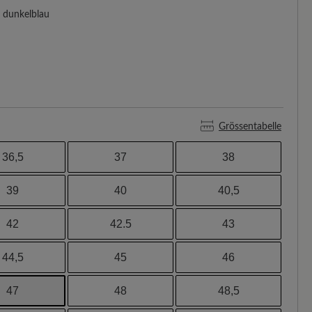
dunkelblau
Grössentabelle
36,5
37
38
39
40
40,5
42
42.5
43
44,5
45
46
47
48
48,5