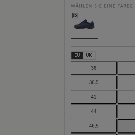
WÄHLEN SIE EINE FARBE
EU
UK
36
38.5
41
44
46,5