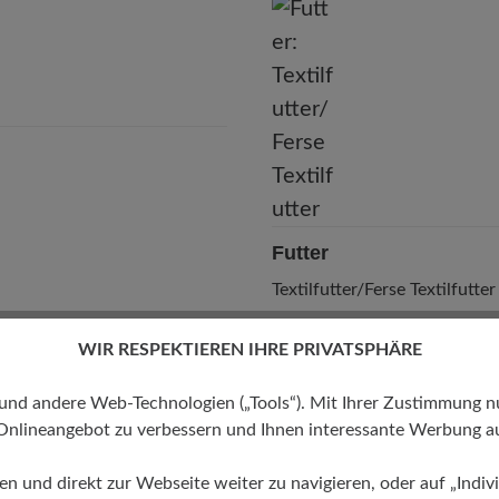
leidelsheimer Str. 15/1, 74321 Bietigheim-Bissingen, Deutschla
E-Mail:
kundenbetreuung@baer-schuhe.ch
Telefon: 0800 88 62 63
Futter
Textilfutter/Ferse Textilfutter
WIR RESPEKTIEREN IHRE PRIVATSPHÄRE
 andere Web-Technologien („Tools“). Mit Ihrer Zustimmung nutz
Onlineangebot zu verbessern und Ihnen interessante Werbung au
ren und direkt zur Webseite weiter zu navigieren, oder auf „Indivi