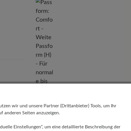
nd
en wir und unsere Partner (Drittanbieter) Tools, um Ihr
Passform
f anderen Seiten anzuzeigen.
Comfort - Weite Passform (H) - Für
normale bis kräftige Füße
duelle Einstellungen“, um eine detaillierte Beschreibung der