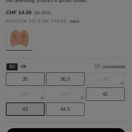
und Lederbezug. Erhältlich in ganzen Größen.
CHF 14.00
inkl. MwSt.
WÄHLEN SIE EINE FARBE
natur
Grössentabelle
EU
UK
35
36,5
38
39
40,5
42
43
44,5