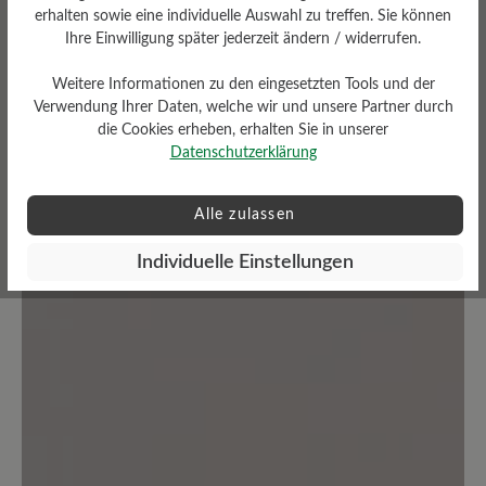
Teilen Sie Ihre Erfahrungen mit dem
erhalten sowie eine individuelle Auswahl zu treffen. Sie können
Ihre Einwilligung später jederzeit ändern / widerrufen.
Produkt mit anderen Kunden.
Weitere Informationen zu den eingesetzten Tools und der
Schreiben Sie eine Bewertung
Verwendung Ihrer Daten, welche wir und unsere Partner durch
die Cookies erheben, erhalten Sie in unserer
Datenschutzerklärung
Alle zulassen
Keine Bewertungen gefunden. Seien Sie der Erste und
teilen Sie ihre Gedanken anderen mit.
Individuelle Einstellungen