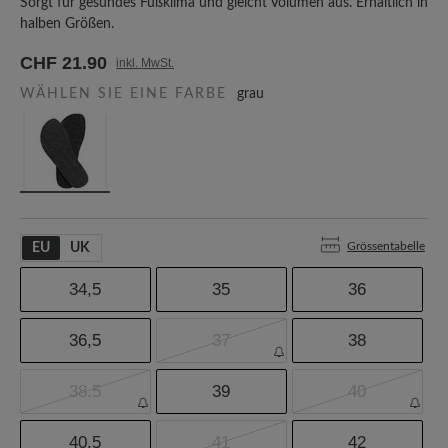
Sorgt für gesundes Fußklima und gleicht Volumen aus. Erhältlich in
halben Größen.
CHF 21.90
inkl. MwSt.
WÄHLEN SIE EINE FARBE
grau
Grössentabelle
EU
UK
34,5
35
36
36,5
37
38
38.5
39
40
40,5
41
42