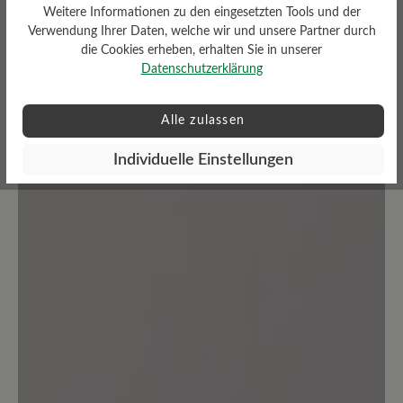
Weitere Informationen zu den eingesetzten Tools und der
Verwendung Ihrer Daten, welche wir und unsere Partner durch
die Cookies erheben, erhalten Sie in unserer
Datenschutzerklärung
Bewertungen lesen
Alle zulassen
0 von 0 Bewertungen
Individuelle Einstellungen
Average rating of 0 out of 5 stars
Geben Sie eine Bewertung
Teilen Sie Ihre Erfahrungen mit dem
Produkt mit anderen Kunden.
Schreiben Sie eine Bewertung