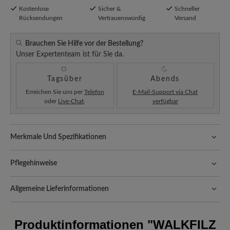
Kostenlose
Sicher &
Schneller
Rücksendungen
Vertrauenswürdig
Versand
Brauchen Sie Hilfe vor der Bestellung?
Unser Expertenteam ist für Sie da.
Tagsüber
Abends
Erreichen Sie uns per
Telefon
E-Mail-Support via Chat
oder
Live-Chat
.
verfügbar
Merkmale Und Spezifikationen
Komfort bei jedem Schritt:
Das atmungsaktive Filz reguliert das
Pflegehinweise
Fußklima, leitet Feuchtigkeit ab und sorgt für ein angenehm
trockenes Tragegefühl – ideal für gemütliche Stunden oder den
Filzhausschuhe sind angenehm wärmend und strapazierfähig – mit
Alltag.
Allgemeine Lieferinformationen
der richtigen Pflege bleiben sie hygienisch und bequem. So geht’s:
Passform:
Comfort - Weite Passform (H) - Für normale bis
Versand- und Verpackungskosten:
Unsere Standardkosten
Entfernen Sie Staub und Schmutz mit einer
kräftige Füße
betragen CHF 5,60 und werden automatisch Ihrem Warenkorb
Produktinformationen
"WALKFILZ
weichen Bürste oder einem fusselfreien Tuch.
hinzugefügt – unabhängig vom Bestellwert.