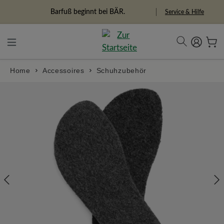
in content
Barfuß beginnt bei BÄR.
Service & Hilfe
Home
Accessoires
Schuhzubehör
Skip image gallery