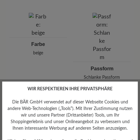
BÄR
BÄR GmbH
Pleidelsheimer Str. 15/1, 74321 Bietigheim-Bissingen,
Deutschland
E-Mail:
kundenbetreuung@baer-schuhe.ch
Telefon: 0800 88 62 63
Farbe
beige
Passform
Schlanke Passform
WIR RESPEKTIEREN IHRE PRIVATSPHÄRE
Die BÄR GmbH verwendet auf dieser Webseite Cookies und
andere Web-Technologien („Tools“). Mit Ihrer Zustimmung nutzen
Bewertungen lesen
wir und unsere Partner (Drittanbieter) Tools, um Ihr
Shoppingerlebnis und unser Onlineangebot zu verbessern und
Ihnen interessante Werbung auf anderen Seiten anzuzeigen.
0 von 0 Bewertungen