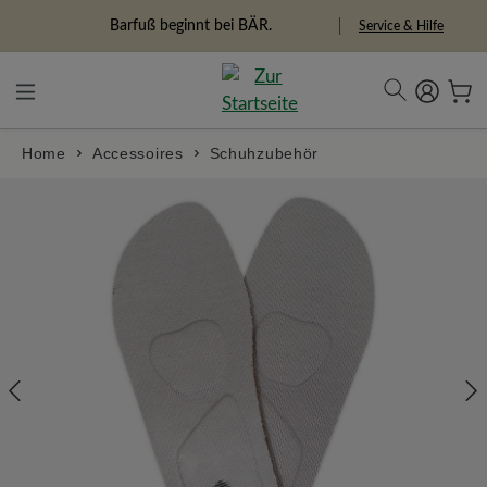
in content
Freiheitspioniere
Service & Hilfe
Home
Accessoires
Schuhzubehör
Skip image gallery