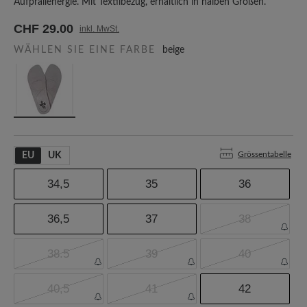
Aufprallenergie. Mit Textilbezug, erhältlich in halben Größen.
CHF 29.00
inkl. MwSt.
WÄHLEN SIE EINE FARBE
beige
Grössentabelle
EU
UK
34,5
35
36
36,5
37
38
38.5
39
40
40,5
41
42