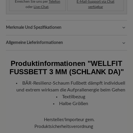
Erreichen Sie uns per
Telefon
E-Mail-Support via Chat
oder
Live-Chat
.
verfügbar
Merkmale Und Spezifikationen
Passform:
Schlanke Passform
Allgemeine Lieferinformationen
Versand- und Verpackungskosten:
Unsere Standardkosten
betragen CHF 5,60 und werden automatisch Ihrem Warenkorb
Produktinformationen
"WELLFIT
hinzugefügt – unabhängig vom Bestellwert.
FUSSBETT 3 MM (SCHLANK DA)"
Freuen Sie sich auf Ihr Paket!
Sobald Ihre Bestellung unser Lager in
Deutschland verlassen hat, erhalten Sie eine Versandbestätigung.
BÄR-Resilienz-Schaum Fußbett dämpft individuell
Mit der beigefügten Sendungsnummer können Sie genau
und extrem wirksam die Aufprallenergie beim Gehen
nachverfolgen, wo sich Ihr neues BÄR Lieblingsstück gerade
befindet.
Textilbezug
Halbe Größen
Hersteller/Importeur gem.
Produktsicherheitsverordnung