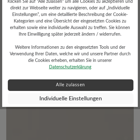
Klicken Sie auf "Alle zulassen" um alle Cookies zu akzeptieren und
direkt zur Webseite weiter zu navigieren, oder auf „Individuelle
Einstellungen“, um eine detaillierte Beschreibung der Cookie-
Average rating of 0 out of 5 stars
Kategorien und eine Übersicht der eingesetzten Cookies zu
erhalten sowie eine individuelle Auswahl zu treffen. Sie können
Ihre Einwilligung später jederzeit ändern / widerrufen.
Geben Sie eine Bewertung
Weitere Informationen zu den eingesetzten Tools und der
Teilen Sie Ihre Erfahrungen mit dem
Verwendung Ihrer Daten, welche wir und unsere Partner durch
Produkt mit anderen Kunden.
die Cookies erheben, erhalten Sie in unserer
Datenschutzerklärung
Schreiben Sie eine Bewertung
Alle zulassen
Individuelle Einstellungen
Keine Bewertungen gefunden. Seien Sie der Erste und
teilen Sie ihre Gedanken anderen mit.