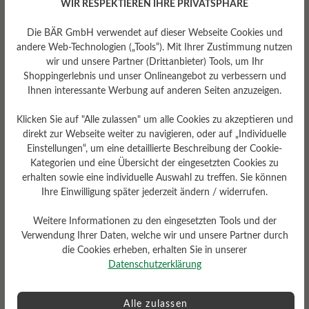
WIR RESPEKTIEREN IHRE PRIVATSPHÄRE
Die BÄR GmbH verwendet auf dieser Webseite Cookies und
andere Web-Technologien („Tools“). Mit Ihrer Zustimmung nutzen
wir und unsere Partner (Drittanbieter) Tools, um Ihr
Passform
Shoppingerlebnis und unser Onlineangebot zu verbessern und
Ihnen interessante Werbung auf anderen Seiten anzuzeigen.
Schlanke Passform
Klicken Sie auf "Alle zulassen" um alle Cookies zu akzeptieren und
direkt zur Webseite weiter zu navigieren, oder auf „Individuelle
Einstellungen“, um eine detaillierte Beschreibung der Cookie-
Kategorien und eine Übersicht der eingesetzten Cookies zu
Bewertungen lesen
erhalten sowie eine individuelle Auswahl zu treffen. Sie können
Ihre Einwilligung später jederzeit ändern / widerrufen.
0 von 0 Bewertungen
Weitere Informationen zu den eingesetzten Tools und der
Verwendung Ihrer Daten, welche wir und unsere Partner durch
die Cookies erheben, erhalten Sie in unserer
Datenschutzerklärung
Average rating of 0 out of 5 stars
Alle zulassen