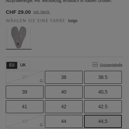
Aufprallenergie. Mit Textilbezug, erhältlich in halben Größen.
CHF 29.00
inkl. MwSt.
WÄHLEN SIE EINE FARBE
beige
Grössentabelle
EU
UK
37
38
38.5
39
40
40,5
41
42
42.5
43
44
44,5