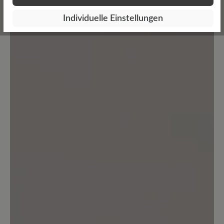
Geben Sie eine Bewertung
Individuelle Einstellungen
Teilen Sie Ihre Erfahrungen mit dem
Produkt mit anderen Kunden.
Schreiben Sie eine Bewertung
Keine Bewertungen gefunden. Seien Sie der Erste und
teilen Sie ihre Gedanken anderen mit.