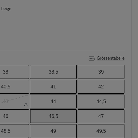
beige
Grössentabelle
38
38.5
39
40,5
41
42
43
44
44,5
46
46,5
47
48,5
49
49,5