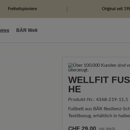
Freiheitspioniere
Original seit 19
ires
BÄR Welt
WELLFIT FUS
E
Produkt-Nr.:
4368-219-11,5
Fußbett aus BÄR-Resilienz-Sc
Textilbezug, erhältlich in halb
CHF 29.00
inkl. MwSt.