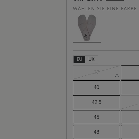
WÄHLEN SIE EINE FARBE
EU
UK
37
40
42.5
45
48