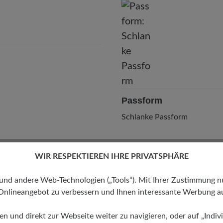
leidelsheimer Str. 15/1, 74321 Bietigheim-Bissingen, Deutschla
E-Mail:
kundenbetreuung@baer-schuhe.ch
Telefon: 0800 88 62 63
Passform
Schlanke Passform
WIR RESPEKTIEREN IHRE PRIVATSPHÄRE
 andere Web-Technologien („Tools“). Mit Ihrer Zustimmung nutz
Onlineangebot zu verbessern und Ihnen interessante Werbung au
ren und direkt zur Webseite weiter zu navigieren, oder auf „Indivi