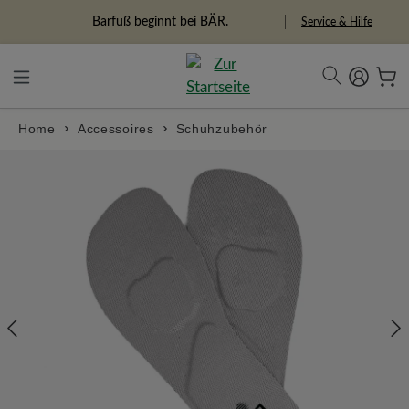
in content
Barfuß beginnt bei BÄR.
Service & Hilfe
Home
Accessoires
Schuhzubehör
Skip image gallery