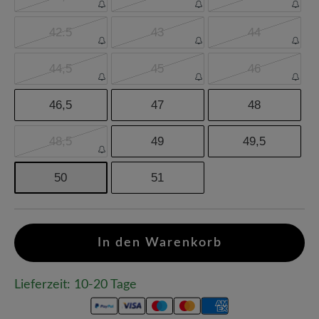
42.5
43
44
44,5
45
46
46,5
47
48
48,5
49
49,5
50
51
In den Warenkorb
Lieferzeit: 10-20 Tage