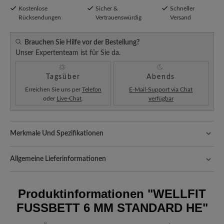
Kostenlose
Sicher &
Schneller
Rücksendungen
Vertrauenswürdig
Versand
Brauchen Sie Hilfe vor der Bestellung?
Unser Expertenteam ist für Sie da.
Tagsüber
Abends
Erreichen Sie uns per
Telefon
E-Mail-Support via Chat
oder
Live-Chat
.
verfügbar
Merkmale Und Spezifikationen
Passform:
Comfort - Weite Passform (H) - Für normale bis
kräftige Füße
Allgemeine Lieferinformationen
Versand- und Verpackungskosten:
Unsere Standardkosten
betragen CHF 5,60 und werden automatisch Ihrem Warenkorb
Produktinformationen
"WELLFIT
hinzugefügt – unabhängig vom Bestellwert.
FUSSBETT 6 MM STANDARD HE"
Freuen Sie sich auf Ihr Paket!
Sobald Ihre Bestellung unser Lager in
Deutschland verlassen hat, erhalten Sie eine Versandbestätigung.