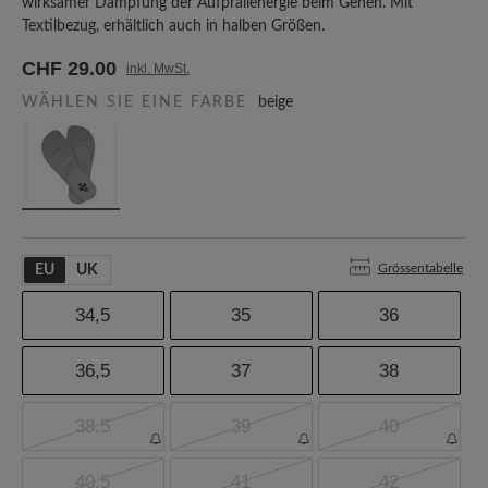
wirksamer Dämpfung der Aufprallenergie beim Gehen. Mit
Textilbezug, erhältlich auch in halben Größen.
CHF 29.00
inkl. MwSt.
WÄHLEN SIE EINE FARBE
beige
Grössentabelle
EU
UK
34,5
35
36
36,5
37
38
38.5
39
40
40,5
41
42