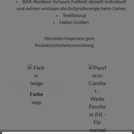
BÄR-Resilienz-Schaum Fußbett dämpft individuell
Mit der beigefügten Sendungsnummer können Sie genau
und extrem wirksam die Aufprallenergie beim Gehen
nachverfolgen, wo sich Ihr neues BÄR Lieblingsstück gerade
befindet.
Textilbezug
Halbe Größen
Hersteller/Importeur gem.
Produktsicherheitsverordnung
BÄR
BÄR GmbH
Pleidelsheimer Str. 15/1, 74321 Bietigheim-Bissingen,
Deutschland
E-Mail:
kundenbetreuung@baer-schuhe.ch
Telefon: 0800 88 62 63
Farbe
beige