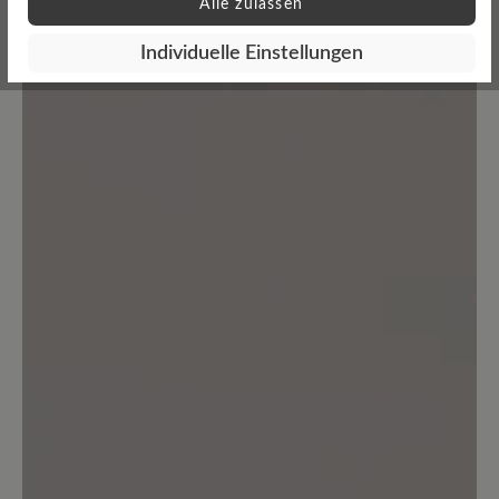
Alle zulassen
Geben Sie eine Bewertung
Individuelle Einstellungen
Teilen Sie Ihre Erfahrungen mit dem
Produkt mit anderen Kunden.
Schreiben Sie eine Bewertung
Keine Bewertungen gefunden. Seien Sie der Erste und
teilen Sie ihre Gedanken anderen mit.