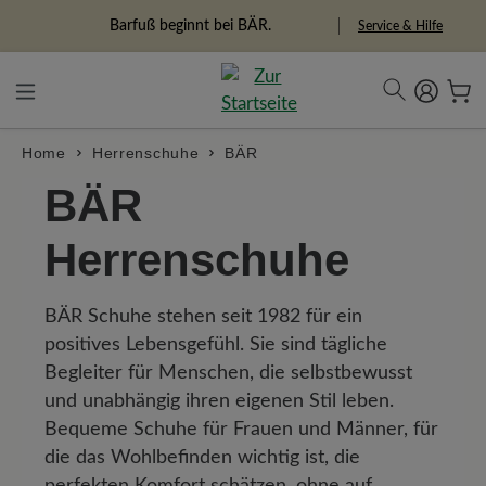
in content
Barfuß beginnt bei BÄR.
Service & Hilfe
Home
Herrenschuhe
BÄR
BÄR
Herrenschuhe
BÄR Schuhe stehen seit 1982 für ein
positives Lebensgefühl. Sie sind tägliche
Begleiter für Menschen, die selbstbewusst
und unabhängig ihren eigenen Stil leben.
Bequeme Schuhe für Frauen und Männer, für
die das Wohlbefinden wichtig ist, die
perfekten Komfort schätzen, ohne auf