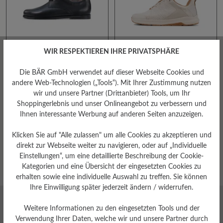
WIR RESPEKTIEREN IHRE PRIVATSPHÄRE
100% Zehenfreiheit
100% Zehenfreiheit
Für Einlagen geeignet
Für Einlagen geeignet
Die BÄR GmbH verwendet auf dieser Webseite Cookies und
Hallux valgus geeignet
Hallux valgus geeignet
andere Web-Technologien („Tools“). Mit Ihrer Zustimmung nutzen
GIOVANNI
URBAN MOVE
Leichter Einstieg
Stil - Elegant
Hoher Trendfaktor
CHF 225.00
CHF 145.00
CHF 165.00
wir und unsere Partner (Drittanbieter) Tools, um Ihr
KäuferInnen Empfehlung
auswählen
auswählen
Farbe
Farbe
Shoppingerlebnis und unser Onlineangebot zu verbessern und
Leichter Einstieg
100
289
211
400
600
Ihnen interessante Werbung auf anderen Seiten anzuzeigen.
Schlanke Silhouette
Stil - Sportlich
Page
Page
Page
1
2
3
Klicken Sie auf "Alle zulassen" um alle Cookies zu akzeptieren und
direkt zur Webseite weiter zu navigieren, oder auf „Individuelle
Einstellungen“, um eine detaillierte Beschreibung der Cookie-
Kategorien und eine Übersicht der eingesetzten Cookies zu
erhalten sowie eine individuelle Auswahl zu treffen. Sie können
Ihre Einwilligung später jederzeit ändern / widerrufen.
Weitere Informationen zu den eingesetzten Tools und der
Jetzt zum Newsletter anmelden und
Verwendung Ihrer Daten, welche wir und unsere Partner durch