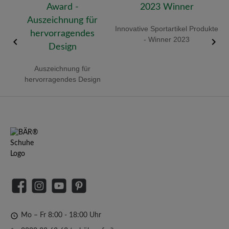
old
Innovative Sportartikel Produkte
R
- Winner 2023
Auszeichnung für
hervorragendes Design
Facebook
Instagram
YouTube
Pinterest
Mo – Fr 8:00 - 18:00 Uhr