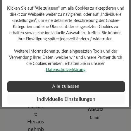
Futter
Klicken Sie auf "Alle zulassen" um alle Cookies zu akzeptieren und
Filz-Futter/Ferse Textilfutter
direkt zur Webseite weiter zu navigieren, oder auf „Individuelle
Einstellungen“, um eine detaillierte Beschreibung der Cookie-
Kategorien und eine Übersicht der eingesetzten Cookies zu
erhalten sowie eine individuelle Auswahl zu treffen. Sie können
Ihre Einwilligung später jederzeit ändern / widerrufen.
Passform
Weitere Informationen zu den eingesetzten Tools und der
Verwendung Ihrer Daten, welche wir und unsere Partner durch
Natural - Breite Passform (F)
- für normale bis breite Füße
die Cookies erheben, erhalten Sie in unserer
Datenschutzerklärung
Alle zulassen
Individuelle Einstellungen
Absatz
0 mm