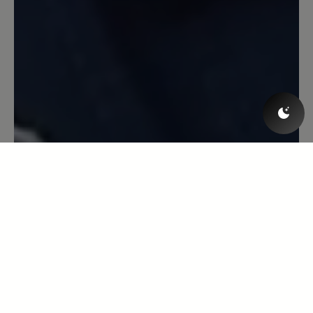
Bin begeistert von allem am Schuh:
modisch und bequem - so soll es sein! :)
1. Dezember 2022 06:50
Review with rating of 5 out of 5 stars
Katarina
Ich habe diese Schuhe in
Kastanienfarbe, aber mit einer anderen
Sohle. Sie sind wirklich ausgezeichnet.
Wenn ja, werde ich auf jeden Fall bei
ihnen vorbeischauen - ich warte auf
einen akzeptablen Preis. Innen würde
ich mir etwas mehr Federung