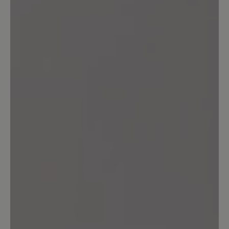
Teilen Sie Ihre Erfahrungen mit dem
Produkt mit anderen Kunden.
Schreiben Sie eine Bewertung
Sortiert nach
6
Bewertungen
25. Januar 2026 08:15
Review with rating of 5 out of 5 stars
Empfehlenswert
Sehr bequem und schön warm bei
einem milden Winter (bei Minusgraden