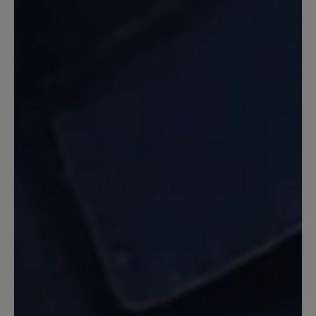
Leider wurde lediglich das
ansprechende Design des Citytoes für
den Jody übernommen. Die Sohle ist
allerdings nicht zu vergleichen mit dem
Citytoes. Die Sohle des Jody ist zu fest,
es entsteht nicht das Barfußgefühl
welches der Citytoes mit der
Vibramsohle gegeben hat. Für echte
Barfußläufer nicht akzeptabel.
Enttäuschend, da ansonsten ein sehr
schöner Schuh.
31. Oktober 2023 20:00
Review with rating of 5 out of 5 stars
Super Schuh