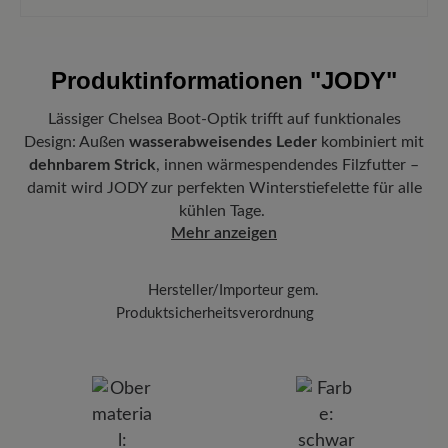
Produktinformationen
"JODY"
Lässiger Chelsea Boot-Optik trifft auf funktionales
Design: Außen
wasserabweisendes Leder
kombiniert mit
dehnbarem Strick
, innen wärmespendendes Filzfutter –
damit wird JODY zur perfekten Winterstiefelette für alle
kühlen Tage.
Mehr anzeigen
Hersteller/Importeur gem.
Produktsicherheitsverordnung
BÄR
BÄR GmbH
Pleidelsheimer Str. 15/1, 74321 Bietigheim-Bissingen,
Deutschland
E-Mail:
kundenbetreuung@baer-schuhe.ch