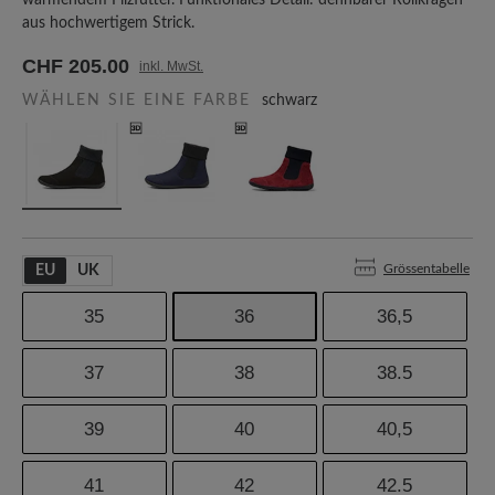
wärmendem Filzfutter. Funktionales Detail: dehnbarer Rollkragen
aus hochwertigem Strick.
CHF 205.00
inkl. MwSt.
WÄHLEN SIE EINE FARBE
schwarz
Grössentabelle
EU
UK
35
36
36,5
37
38
38.5
39
40
40,5
41
42
42.5