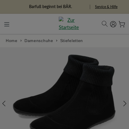
in content
Barfuß beginnt bei BÄR.
Freiheitspioniere
Service & Hilfe
Home
Damenschuhe
Stiefeletten
Skip image gallery