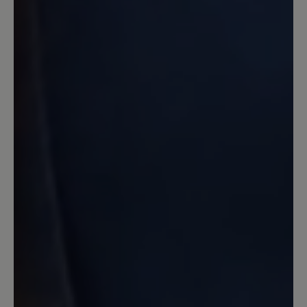
da sie mir so gut gefielen und so
bequem waren, habe ich doch
zugeschlagen und bereue es nicht. Das
Filzfutter ist relativ
temperaturausgleichend und ich habe
damit auch im Büro keine Schwitzefüße
bekommen. Also alles gut! :)
8. Dezember 2024 20:47
Review with rating of 1 out of 5 stars
Stollenprofil taugt nix
Mit eine Kaufentscheidung war das
angebliche rutschfeste Stollenprofil
leider ist es überhaupt nicht rutschfest..
schon bei nassen glatten Untergrund