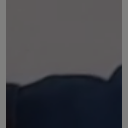
eher nicht zu empfehlen). Trage die
Schuhe nun den zweiten Winter in
Folge und bin sehr zufrieden. Ich würde
sie wieder Kaufen.
26. August 2025 11:59
Review with rating of 5 out of 5 stars
Modisch und dabei bequem wie ein
Hausschuh
Habe mir die Stiefelchen letzten Winter
gekauft. Sie sind superbequem. Was
mich ursprünglich vom Kauf etwas
abgehalten hat, war das Filzfutter, denn
ich wollte eher Schuhe für's Büro. Aber