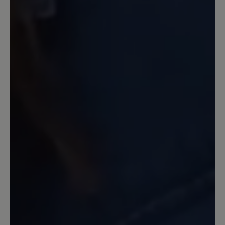
hab ich Probleme.. der erste leichte
Frost und etwas Schnee war wie auf
Eiern zu gehen....
Unser Kommentar: Schade, dass du nicht
zufrieden bist. Auf glatten, rutschigen
Untergründen hat keine Sohle Haftung. Das
6mm Profil der PU-Sohle hat Supergrip auf
lockeren, auch leicht unwegsamen
Untergründen.
19. Februar 2024 08:11
Review with rating of 5 out of 5 stars
Andere Qualität als
Vorgängermodell Citytoes